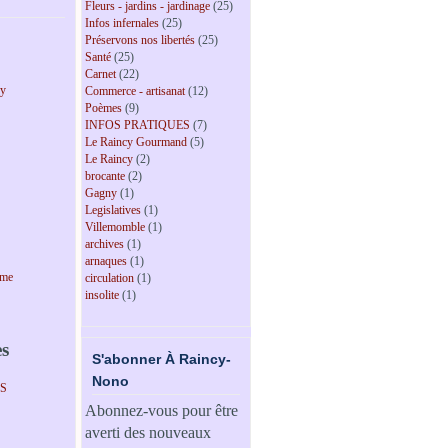
Fleurs - jardins - jardinage
(25)
Infos infernales
(25)
Préservons nos libertés
(25)
Santé
(25)
Carnet
(22)
cy
Commerce - artisanat
(12)
Poèmes
(9)
INFOS PRATIQUES
(7)
Le Raincy Gourmand
(5)
Le Raincy
(2)
brocante
(2)
Gagny
(1)
Legislatives
(1)
Villemomble
(1)
archives
(1)
arnaques
(1)
sme
circulation
(1)
insolite
(1)
es
S'abonner À Raincy-
Nono
PS
Abonnez-vous pour être
averti des nouveaux