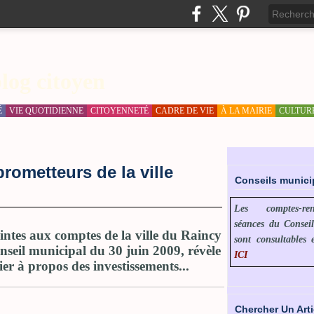
log citoyen
É
VIE QUOTIDIENNE
CITOYENNETÉ
CADRE DE VIE
À LA MAIRIE
CULTUR
rometteurs de la ville
Conseils munic
Les comptes-r
séances du Consei
ointes aux comptes de la ville du Raincy
sont consultables 
nseil municipal du 30 juin 2009, révèle
ICI
ier à propos des investissements...
Chercher Un Arti