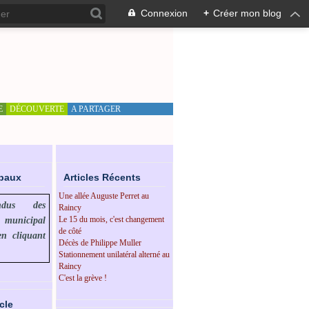
Connexion
+
Créer mon blog
E
DÉCOUVERTE
A PARTAGER
ipaux
Articles Récents
Une allée Auguste Perret au
endus des
Raincy
Le 15 du mois, c'est changement
l municipal
de côté
en cliquant
Décès de Philippe Muller
Stationnement unilatéral alterné au
Raincy
C'est la grève !
cle