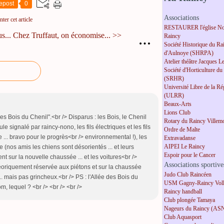
epost
0
Associations
er cet article
RESTAURER l'église No
s...
Chez Truffaut, on économise... >>
Raincy
…
Société Historique du Ra
d'Aulnoye (SHRPA)
Atelier théâtre Jacques L
Société d'Horticulture du
(SRHR)
Université Libre de la R
(ULRR)
Beaux-Arts
Lions Club
des Bois du Chenil".<br /> Disparus : les Bois, le Chenil
Rotary du Raincy Villem
ule signalé par raincy-nono, les fils électriques et les fils
Ordre de Malte
 ... bravo pour le progrès<br /> environnemental !), les
Extravadanse
AIPEI Le Raincy
ne (nos amis les chiens sont désorientés ... et leurs
Espoir pour le Cancer
nt sur la nouvelle chaussée ... et les voitures<br />
Associations sportive
héoriquement réservée aux piétons et sur la chaussée
Judo Club Raincéen
.. mais pas grincheux.<br /> PS : l'Allée des Bois du
USM Gagny-Raincy Voll
m, lequel ? <br /> <br /> <br />
Raincy handball
Club plongée Tamaya
Nageurs du Raincy (AS
Club Aquasport