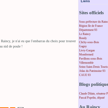
Liens
Sites officiels
Sous-préfecture du Rain
Région Ile de France
Département 93
Le Raincy
Bondy
Clichy-sous-Bois
Gagny
Livry-Gargan
Montfermeil
Pavillons-sous-Bois
Villemomble
Seine-Saint-Denis Touri
Atlas du Patrimoine 93
CAUE 93
Blogs politiqu
Claude Dilain, sénateur 
Pascal Popelin, député
Au Raincy