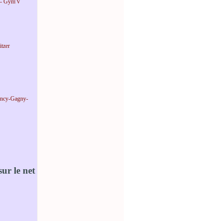
 - Gym'V
tzer
incy-Gagny-
ur le net