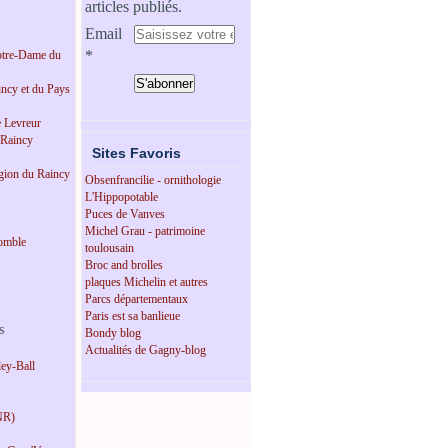
articles publiés.
Email
tre-Dame du
incy et du Pays
e Levreur
 Raincy
Sites Favoris
égion du Raincy
Obsenfrancilie - ornithologie
L'Hippopotable
Puces de Vanves
Michel Grau - patrimoine
omble
toulousain
Broc and brolles
plaques Michelin et autres
Parcs départementaux
Paris est sa banlieue
s
Bondy blog
Actualités de Gagny-blog
ey-Ball
NR)