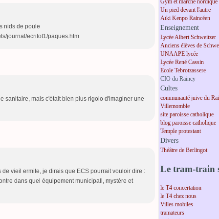
Gym et marche nordique
Un pied devant l'autre
Aïki Kenpo Raincéen
s nids de poule
Enseignement
jets/journal/ecritot1/paques.htm
Lycée Albert Schweitzer
Anciens élèves de Schwei
UNAAPE lycée
Lycée René Cassin
Ecole Tebrotzassere
CIO du Raincy
Cultes
communauté juive du Ra
sanitaire, mais c'était bien plus rigolo d'imaginer une
Villemomble
site paroisse catholique
blog paroisse catholique
Temple protestant
Divers
Théâtre de Berlingot
Le tram-train s
de vieil ermite, je dirais que ECS pourrait vouloir dire :
ontre dans quel équipement municipall, mystère et
le T4 concertation
le T4 chez nous
Villes mobiles
tramateurs