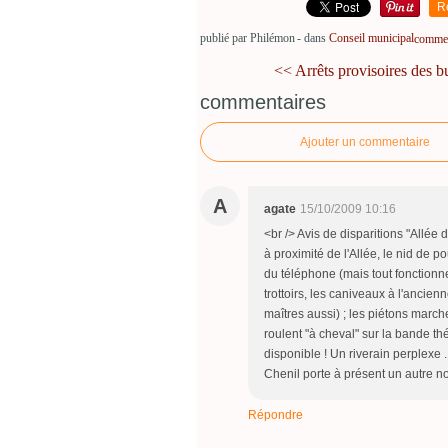
R
publié par Philémon
-
dans
Conseil municipal
comment
<< Arrêts provisoires des bu
commentaires
Ajouter un commentaire
A
agate
15/10/2009 10:16
<br /> Avis de disparitions "Allée 
à proximité de l'Allée, le nid de po
du téléphone (mais tout fonctionne
trottoirs, les caniveaux à l'ancien
maîtres aussi) ; les piétons marche
roulent "à cheval" sur la bande t
disponible ! Un riverain perplexe .
Chenil porte à présent un autre no
Répondre