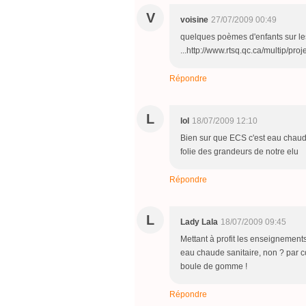
V
voisine
27/07/2009 00:49
quelques poèmes d'enfants sur le
...http://www.rtsq.qc.ca/multip/pro
Répondre
L
lol
18/07/2009 12:10
Bien sur que ECS c'est eau chaude 
folie des grandeurs de notre elu
Répondre
L
Lady Lala
18/07/2009 09:45
Mettant à profit les enseignements 
eau chaude sanitaire, non ? par c
boule de gomme !
Répondre