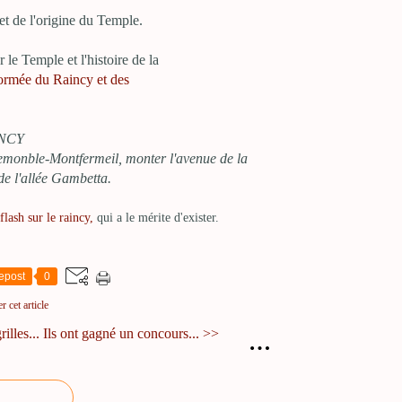
 et de l'origine du Temple.
le Temple et l'histoire de la
éformée du Raincy et des
INCY
emonble-Montfermeil, monter l'avenue de la
 de l'allée Gambetta.
-flash sur le raincy,
qui a le mérite d'exister.
epost
0
 cet article
illes...
Ils ont gagné un concours... >>
…