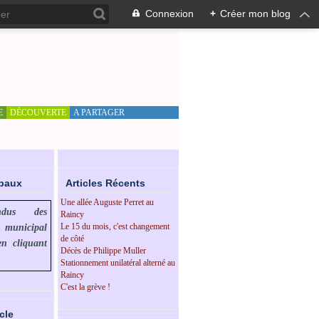
Connexion
+
Créer mon blog
E
DÉCOUVERTE
A PARTAGER
ipaux
Articles Récents
Une allée Auguste Perret au
endus des
Raincy
Le 15 du mois, c'est changement
l municipal
de côté
en cliquant
Décès de Philippe Muller
Stationnement unilatéral alterné au
Raincy
C'est la grève !
cle