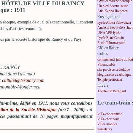
Gym et marche nordique
- HÔTEL DE VILLE DU RAINCY
Un pied devant l'autre
ique : 1911
Aïki Kenpo Raincéen
Enseignement
n époque, exemple de qualité exceptionnelle, il contient
Lycée Albert Schweitzer
Anciens élèves de Schwei
bles d'artistes renommés.
UNAAPE lycée
Lycée René Cassin
sées par la société historique du Raincy et du Pays
Ecole Tebrotzassere
CIO du Raincy
Cultes
communauté juive du Ra
Villemomble
 LE RAINCY
site paroisse catholique
ame dans l'avenue)
blog paroisse catholique
Temple protestant
 :
culturel@leraincy.com
Divers
lemomble-Montfermeil
Théâtre de Berlingot
Le tram-train s
i-même, édifié en 1911, nous vous conseillons
tion de la Société Historique
(n°37 - 2008), où
le T4 concertation
article passionnant de 16 pages, magnifiquement
le T4 chez nous
Villes mobiles
tramateurs