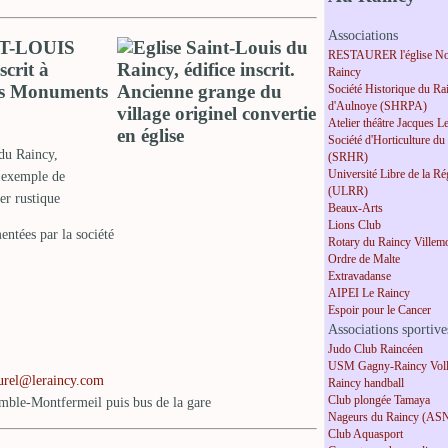
Associations
T-LOUIS
RESTAURER l'église No
scrit à
Raincy
des Monuments
Société Historique du Ra
d'Aulnoye (SHRPA)
Atelier théâtre Jacques L
Société d'Horticulture du
du Raincy,
(SRHR)
Université Libre de la R
n exemple de
(ULRR)
er rustique
Beaux-Arts
Lions Club
entées par la société
Rotary du Raincy Villem
Ordre de Malte
Extravadanse
AIPEI Le Raincy
Espoir pour le Cancer
Associations sportive
Judo Club Raincéen
USM Gagny-Raincy Voll
turel@leraincy.com
Raincy handball
Club plongée Tamaya
ble-Montfermeil puis bus de la gare
Nageurs du Raincy (AS
Club Aquasport