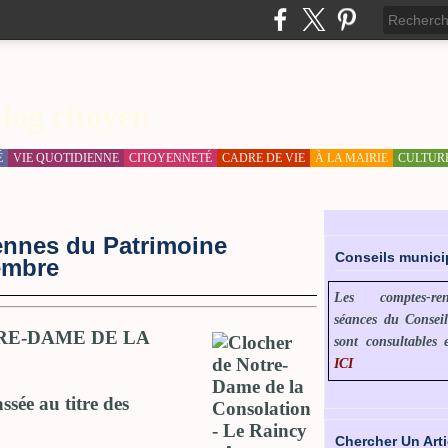
log citoyen
É
VIE QUOTIDIENNE
CITOYENNETÉ
CADRE DE VIE
À LA MAIRIE
CULTUR
ennes du Patrimoine
Conseils munic
embre
Les comptes-r
séances du Consei
TRE-DAME DE LA
sont consultables 
ICI
ssée au titre des
Chercher Un Arti