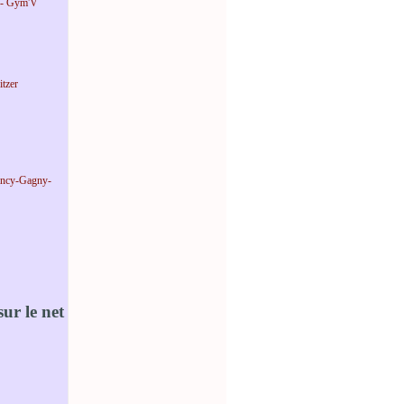
 - Gym'V
tzer
incy-Gagny-
ur le net