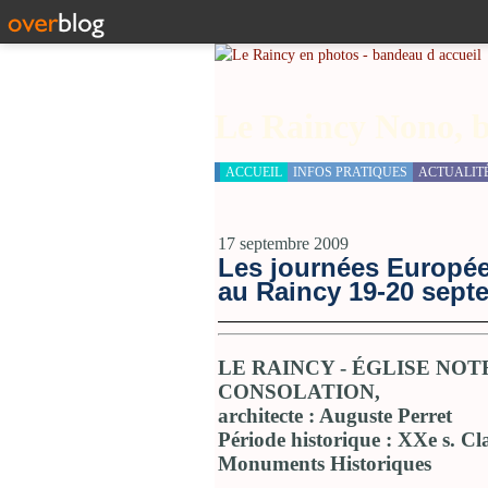
Le Raincy Nono, b
ACCUEIL
INFOS PRATIQUES
ACTUALIT
17 septembre 2009
Les journées Europé
au Raincy 19-20 sept
LE RAINCY - ÉGLISE NO
CONSOLATION,
architecte : Auguste Perret
Période historique : XXe s. Cla
Monuments Historiques