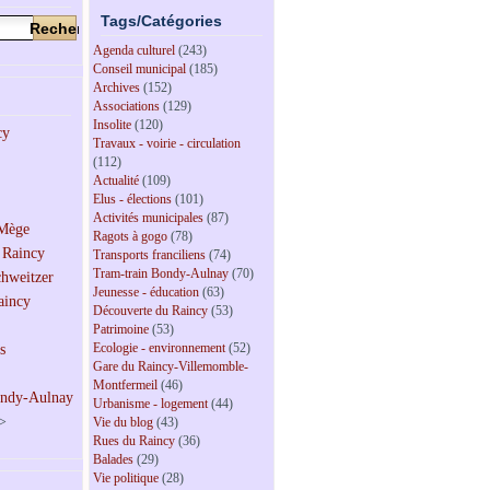
Tags/Catégories
Agenda culturel
(243)
Conseil municipal
(185)
Archives
(152)
Associations
(129)
Insolite
(120)
Travaux - voirie - circulation
(112)
Actualité
(109)
Elus - élections
(101)
Activités municipales
(87)
Ragots à gogo
(78)
Transports franciliens
(74)
Tram-train Bondy-Aulnay
(70)
Jeunesse - éducation
(63)
Découverte du Raincy
(53)
Patrimoine
(53)
Ecologie - environnement
(52)
Gare du Raincy-Villemomble-
Montfermeil
(46)
Urbanisme - logement
(44)
>
Vie du blog
(43)
Rues du Raincy
(36)
Balades
(29)
Vie politique
(28)