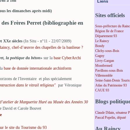
14h à 18h
Liens
 tous les dimanches après midi)
Sites officiels
des Frères Perret (bibliographie en
Sous-préfecture du Rain
Région Ile de France
Département 93
t XXe siècles
(
In Situ - n°11 - 22/07/2009)
Le Raincy
Bondy
incy, chef-d’œuvre des chapelles de la banlieue ?
Clichy-sous-Bois
Gagny
ret, la poétique du béton
»
sur la
base CyberArchi
Livry-Gargan
Montfermeil
la
base de donnée internationale archinform
Pavillons-sous-Bois
Villemomble
orizons de l'Inventaire et plus spécialement
Seine-Saint-Denis Touri
traction dans le vitrail religieux"
par Véronique
Atlas du Patrimoine 93
CAUE 93
Blogs politiqu
d’atelier de Marguerite Huré au Musée des Années 30
e David et Carole Bouvet
Claude Dilain, sénateur 
e
Pascal Popelin, député
ur le site du Tourisme du 93
Au Raincy