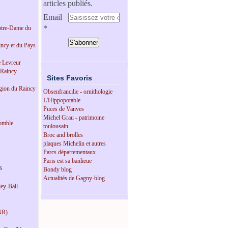
articles publiés.
Email
tre-Dame du
incy et du Pays
e Levreur
 Raincy
Sites Favoris
égion du Raincy
Obsenfrancilie - ornithologie
L'Hippopotable
Puces de Vanves
Michel Grau - patrimoine
omble
toulousain
Broc and brolles
plaques Michelin et autres
Parcs départementaux
Paris est sa banlieue
s
Bondy blog
Actualités de Gagny-blog
ey-Ball
NR)