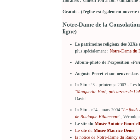
Horaires : samedi 10h à 16h / dimanche 
Gratuit - (l'église est également ouverte
Notre-Dame de la Consolation 
ligne)
Le patrimoine religieux des XIXe e
plus spécialement :
Notre-Dame du Ra
Album-photo de l’exposition «
Per
Auguste Perret et son oeuvre
dans 
In Situ n°3 - printemps 2003 - Les h
"Marguerite Huré, précurseur de l’abs
David
In Situ - n°4 - mars 2004 "
Le fonds 
de Boulogne-Billancourt
", Véroniqu
Le site du
Musée Antoine Bourdell
Le site du
Musée Maurice Denis
la notice de Notre-Dame du Raincy s