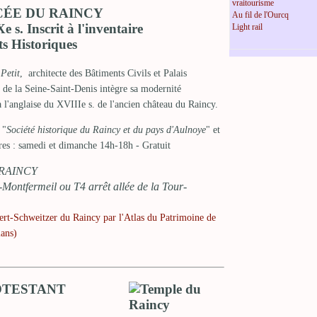
vraitourisme
CÉE DU RAINCY
Au fil de l'Ourcq
 s. Inscrit à l'inventaire
Light rail
s Historiques
Petit
, architecte des Bâtiments Civils et Palais
e de la Seine-Saint-Denis intègre sa modernité
à l'anglaise du XVIIIe s. de l'ancien château du Raincy.
 "
Société historique du Raincy et du pays d'Aulnoye
" et
res : samedi et dimanche 14h-18h - Gratuit
E RAINCY
ontfermeil ou T4 arrêt allée de la Tour-
bert-Schweitzer du Raincy par l'Atlas du Patrimoine de
lans)
OTESTANT