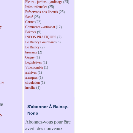
Fleurs - jardins - jardinage
(25)
Infos infernales
(25)
Préservons nos libertés
(25)
Santé
(25)
Carnet
(22)
cy
Commerce - artisanat
(12)
Poèmes
(9)
INFOS PRATIQUES
(7)
Le Raincy Gourmand
(5)
Le Raincy
(2)
brocante
(2)
Gagny
(1)
Legislatives
(1)
Villemomble
(1)
archives
(1)
arnaques
(1)
sme
circulation
(1)
insolite
(1)
es
S'abonner À Raincy-
Nono
PS
Abonnez-vous pour être
averti des nouveaux