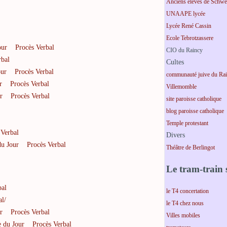
Anciens élèves de Schwei
UNAAPE lycée
Lycée René Cassin
Ecole Tebrotzassere
our
Procès Verbal
CIO du Raincy
rbal
Cultes
our
Procès Verbal
communauté juive du Ra
r
Procès Verbal
Villemomble
r
Procès Verbal
site paroisse catholique
blog paroisse catholique
Temple protestant
 Verbal
Divers
du Jour
Procès Verbal
Théâtre de Berlingot
Le tram-train s
bal
le T4 concertation
al/
le T4 chez nous
r
Procès Verbal
Villes mobiles
 du Jour
Procès Verbal