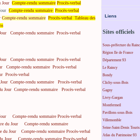
 Jour
Compte-rendu sommaire
Procès-verbal
 Jour
Compte-rendu sommaire
Procès-verbal
Liens
r
Compte-rendu sommaire
Procès-verbal
Tableau des
ns
Sites officiels
 Jour
Compte-rendu sommaire
Procès-verbal
Sous-préfecture du Rain
Région Ile de France
Jour
Compte-rendu sommaire
Procès-verbal
Département 93
ur
Compte-rendu sommaire
Procès-verbal
Le Raincy
ur
Procès-verbal
Bondy
 Jour
Compte-rendu sommaire
Procès-verbal
Clichy-sous-Bois
du Jour
Compte-rendu sommaire
Procès-verbal
Gagny
Livry-Gargan
Montfermeil
Pavillons-sous-Bois
Jour
Compte-rendu sommaire
Procès-verbal
Villemomble
re du Jour
Compte-rendu sommaire
Seine-Saint-Denis Touri
e du Jour
Compte-rendu sommaire
Procès-verbal
Atlas du Patrimoine 93
du Jour
Compte-rendu sommaire
Procès-verbal