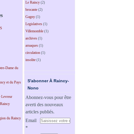
Le Raincy
(2)
brocante
(2)
es
Gagny
(1)
Legislatives
(1)
PS
Villemomble
(1)
archives
(1)
arnaques
(1)
circulation
(1)
insolite
(1)
tre-Dame du
S'abonner À Raincy-
incy et du Pays
Nono
e Levreur
Abonnez-vous pour être
 Raincy
averti des nouveaux
articles publiés.
égion du Raincy
Email