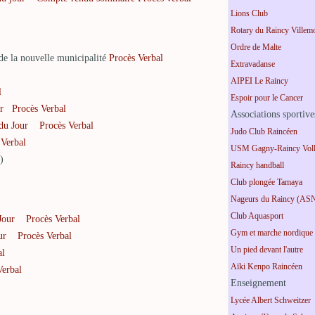
Lions Club
Rotary du Raincy Villem
Ordre de Malte
de la nouvelle municipalité
Procès Verbal
Extravadanse
AIPEI Le Raincy
l
Espoir pour le Cancer
r
Procès Verbal
Associations sportive
du Jour
Procès Verbal
Judo Club Raincéen
 Verbal
USM Gagny-Raincy Voll
)
Raincy handball
Club plongée Tamaya
Nageurs du Raincy (AS
Club Aquasport
Jour
Procès Verbal
Gym et marche nordique
ur
Procès Verbal
Un pied devant l'autre
al
Aïki Kenpo Raincéen
Verbal
Enseignement
Lycée Albert Schweitzer