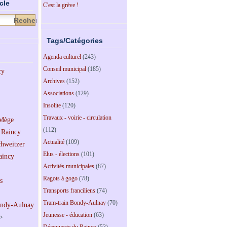
cle
C'est la grève !
Tags/Catégories
Agenda culturel
(243)
Conseil municipal
(185)
Archives
(152)
Associations
(129)
Insolite
(120)
Travaux - voirie - circulation
(112)
Actualité
(109)
Elus - élections
(101)
Activités municipales
(87)
Ragots à gogo
(78)
Transports franciliens
(74)
Tram-train Bondy-Aulnay
(70)
Jeunesse - éducation
(63)
>