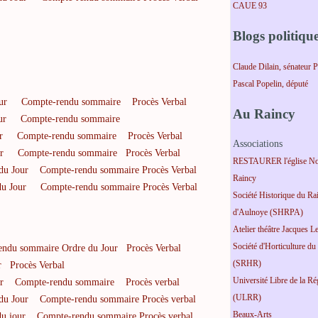
CAUE 93
Blogs politiqu
Claude Dilain, sénateur 
Pascal Popelin, député
ur
Compte-rendu sommaire
Procès Verbal
Au Raincy
ur
Compte-rendu sommaire
r
Compte-rendu sommaire
Procès Verbal
Associations
r
Compte-rendu sommaire
Procès Verbal
RESTAURER l'église No
du Jour
Compte-rendu sommaire
Procès Verbal
Raincy
du Jour
Compte-rendu sommaire
Procès Verbal
Société Historique du Ra
d'Aulnoye (SHRPA)
Atelier théâtre Jacques L
Société d'Horticulture du
endu sommaire
Ordre du Jour
Procès Verbal
(SRHR)
r
Procès Verbal
Université Libre de la R
r
Compte-rendu sommaire
Procès verbal
(ULRR)
du Jour
Compte-rendu sommaire
Procès verbal
Beaux-Arts
u jour
Compte-rendu sommaire
Procès verbal