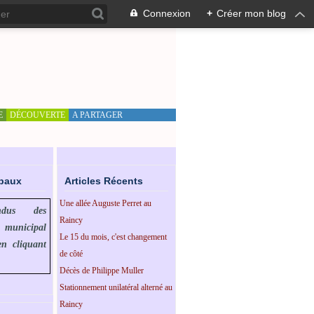
Connexion
+
Créer mon blog
E
DÉCOUVERTE
A PARTAGER
ipaux
Articles Récents
Une allée Auguste Perret au
endus des
Raincy
l municipal
Le 15 du mois, c'est changement
en cliquant
de côté
Décès de Philippe Muller
Stationnement unilatéral alterné au
Raincy