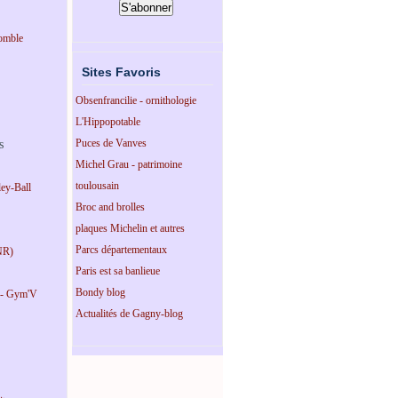
omble
Sites Favoris
Obsenfrancilie - ornithologie
L'Hippopotable
Puces de Vanves
s
Michel Grau - patrimoine
toulousain
ey-Ball
Broc and brolles
plaques Michelin et autres
Parcs départementaux
NR)
Paris est sa banlieue
Bondy blog
 - Gym'V
Actualités de Gagny-blog