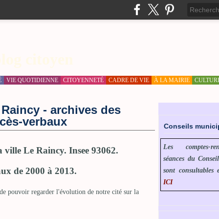
log citoyen
É
VIE QUOTIDIENNE
CITOYENNETÉ
CADRE DE VIE
À LA MAIRIE
CULTUR
Raincy - archives des
ocès-verbaux
Conseils munic
Les comptes-r
 ville Le Raincy. Insee 93062.
séances du Consei
aux de 2000 à 2013.
sont consultables 
ICI
de pouvoir regarder l'évolution de notre cité sur la