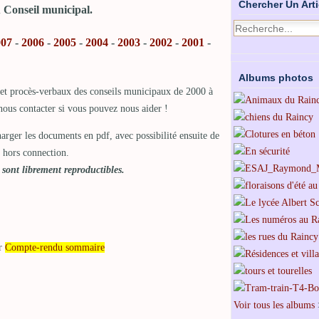
Chercher Un Arti
 Conseil municipal.
007
-
2006
-
2005
-
2004
-
2003
-
2002
-
2001
-
Albums photos
et procès-verbaux des conseils municipaux de 2000 à
ous contacter si vous pouvez nous aider !
harger les documents en pdf, avec possibilité ensuite de
t hors connection.
 sont librement reproductibles.
ur
Compte-rendu sommaire
Voir tous les albums