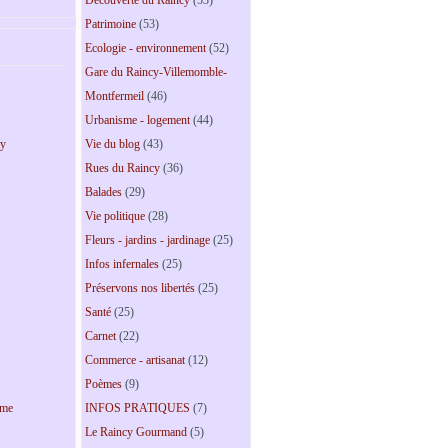
Découverte du Raincy
(53)
Patrimoine
(53)
Ecologie - environnement
(52)
Gare du Raincy-Villemomble-
Montfermeil
(46)
Urbanisme - logement
(44)
Vie du blog
(43)
cy
Rues du Raincy
(36)
Balades
(29)
Vie politique
(28)
Fleurs - jardins - jardinage
(25)
Infos infernales
(25)
Préservons nos libertés
(25)
Santé
(25)
Carnet
(22)
Commerce - artisanat
(12)
Poèmes
(9)
INFOS PRATIQUES
(7)
sme
Le Raincy Gourmand
(5)