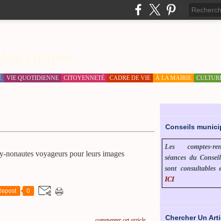
log citoyen
É
VIE QUOTIDIENNE
CITOYENNETÉ
CADRE DE VIE
À LA MAIRIE
CULTUR
Conseils munic
Les comptes-r
y-nonautes voyageurs pour leurs images
séances du Consei
sont consultables 
ICI
Repost
0
Chercher Un Arti
…
commenter cet article