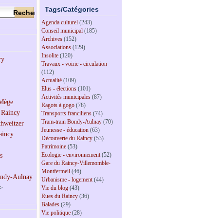
Tags/Catégories
Agenda culturel
(243)
Conseil municipal
(185)
Archives
(152)
Associations
(129)
Insolite
(120)
Travaux - voirie - circulation
(112)
Actualité
(109)
Elus - élections
(101)
Activités municipales
(87)
Ragots à gogo
(78)
Transports franciliens
(74)
Tram-train Bondy-Aulnay
(70)
Jeunesse - éducation
(63)
Découverte du Raincy
(53)
Patrimoine
(53)
Ecologie - environnement
(52)
Gare du Raincy-Villemomble-
Montfermeil
(46)
Urbanisme - logement
(44)
>
Vie du blog
(43)
Rues du Raincy
(36)
Balades
(29)
Vie politique
(28)