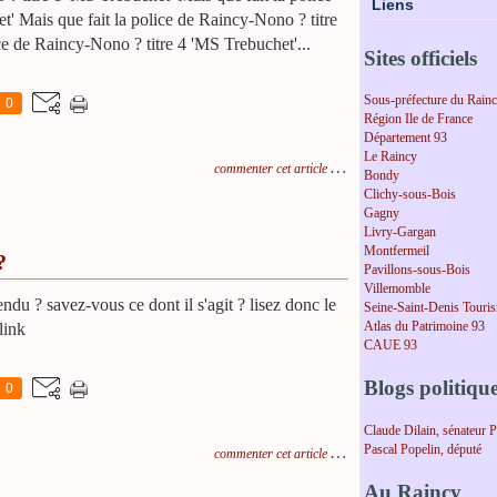
Liens
' Mais que fait la police de Raincy-Nono ? titre
ce de Raincy-Nono ? titre 4 'MS Trebuchet'...
Sites officiels
Sous-préfecture du Rain
0
Région Ile de France
Département 93
Le Raincy
…
commenter cet article
Bondy
Clichy-sous-Bois
Gagny
Livry-Gargan
Montfermeil
?
Pavillons-sous-Bois
Villemomble
ndu ? savez-vous ce dont il s'agit ? lisez donc le
Seine-Saint-Denis Touri
Atlas du Patrimoine 93
link
CAUE 93
Blogs politiqu
0
Claude Dilain, sénateur 
Pascal Popelin, député
…
commenter cet article
Au Raincy