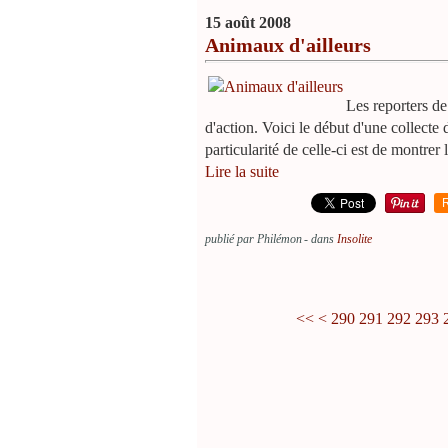
15 août 2008
Animaux d'ailleurs
Les reporters de
d'action. Voici le début d'une collecte
particularité de celle-ci est de montrer l
Lire la suite
publié par Philémon
-
dans
Insolite
200
210
220
230
240
250
260
270
280
<<
<
290
291
292
293