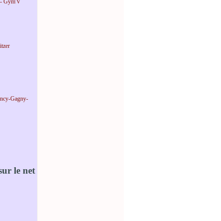
 - Gym'V
tzer
incy-Gagny-
ur le net