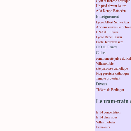
Gym et marche nordique
Un pied devant l'autre
Aïki Kenpo Raincéen
Enseignement
Lycée Albert Schweitzer
Anciens élèves de Schwei
UNAAPE lycée
Lycée René Cassin
Ecole Tebrotzassere
CIO du Raincy
Cultes
communauté juive du Ra
Villemomble
site paroisse catholique
blog paroisse catholique
Temple protestant
Divers
Théâtre de Berlingot
Le tram-train s
le T4 concertation
le T4 chez nous
Villes mobiles
tramateurs