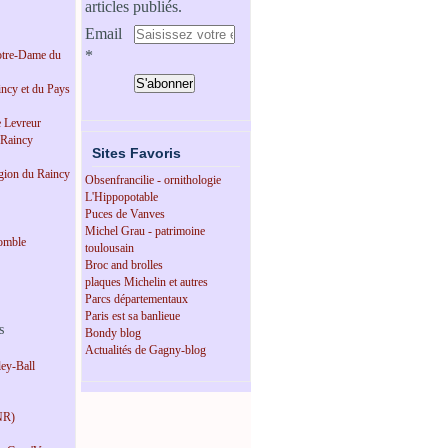
articles publiés.
Email
tre-Dame du
incy et du Pays
e Levreur
 Raincy
Sites Favoris
égion du Raincy
Obsenfrancilie - ornithologie
L'Hippopotable
Puces de Vanves
Michel Grau - patrimoine
omble
toulousain
Broc and brolles
plaques Michelin et autres
Parcs départementaux
Paris est sa banlieue
s
Bondy blog
Actualités de Gagny-blog
ey-Ball
NR)