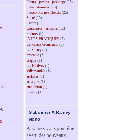
Fleurs - jardins - jardinage
(25)
Infos infernales
(25)
Préservons nos libertés
(25)
Santé
(25)
Carnet
(22)
cy
Commerce - artisanat
(12)
Poèmes
(9)
INFOS PRATIQUES
(7)
Le Raincy Gourmand
(5)
Le Raincy
(2)
brocante
(2)
Gagny
(1)
Legislatives
(1)
Villemomble
(1)
archives
(1)
arnaques
(1)
sme
circulation
(1)
insolite
(1)
es
S'abonner À Raincy-
Nono
PS
Abonnez-vous pour être
averti des nouveaux