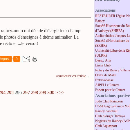
Associations
RESTAURER l'église No
Raincy
Société Historique du Ra
 raincy-nono ont décidé d'élargir leur champ
d'Aulnoye (SHRPA)
Atelier théâtre Jacques L
 de photos d'enseignes à thème animalier. La
Société d'Horticulture du
e recto et ...le verso !
(SRHR)
Université Libre de la R
(ULRR)
Repost
0
Beaux-Arts
Lions Club
Rotary du Raincy Villem
…
Ordre de Malte
commenter cet article
Extravadanse
AIPEI Le Raincy
Espoir pour le Cancer
400
294
295
296
297
298
299
300
>
>>
Associations sportive
Judo Club Raincéen
USM Gagny-Raincy Voll
Raincy handball
Club plongée Tamaya
Nageurs du Raincy (AS
Club Aquasport