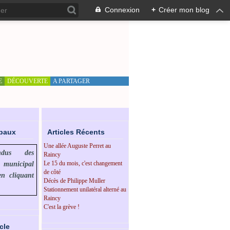
Connexion
+
Créer mon blog
E
DÉCOUVERTE
A PARTAGER
ipaux
Articles Récents
Une allée Auguste Perret au
endus des
Raincy
Le 15 du mois, c'est changement
l municipal
de côté
en cliquant
Décès de Philippe Muller
Stationnement unilatéral alterné au
Raincy
C'est la grève !
cle