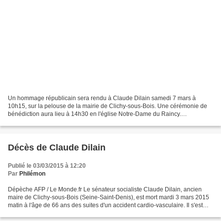
Un hommage républicain sera rendu à Claude Dilain samedi 7 mars à
10h15, sur la pelouse de la mairie de Clichy-sous-Bois. Une cérémonie de
bénédiction aura lieu à 14h30 en l'église Notre-Dame du Raincy.
L'inhumation se fera ensuite au cimetière ancien...
Décès de Claude Dilain
Publié le 03/03/2015 à 12:20
Par
Philémon
Dépèche AFP / Le Monde.fr Le sénateur socialiste Claude Dilain, ancien
maire de Clichy-sous-Bois (Seine-Saint-Denis), est mort mardi 3 mars 2015
matin à l'âge de 66 ans des suites d'un accident cardio-vasculaire. Il s'est
éteint à l'hôpital Georges-Pompidou...