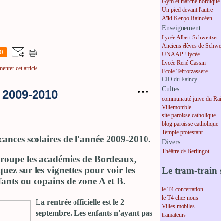
Gym et marche nordique
Un pied devant l'autre
Aïki Kenpo Raincéen
Enseignement
Lycée Albert Schweitzer
Anciens élèves de Schwei
0
UNAAPE lycée
Lycée René Cassin
enter cet article
Ecole Tebrotzassere
CIO du Raincy
…
Cultes
e 2009-2010
communauté juive du Ra
Villemomble
site paroisse catholique
blog paroisse catholique
Temple protestant
acances scolaires de l'année 2009-2010.
Divers
Théâtre de Berlingot
groupe les académies de Bordeaux,
iquez sur les vignettes pour voir les
Le tram-train s
fants ou copains de zone A et B.
le T4 concertation
le T4 chez nous
La rentrée officielle est le 2
Villes mobiles
septembre. Les enfants n'ayant pas
tramateurs