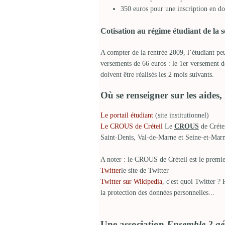
350 euros pour une inscription en do
Cotisation au régime étudiant de la s
A compter de la rentrée 2009, l’étudiant peu
versements de 66 euros : le 1er versement doi
doivent être réalisés les 2 mois suivants.
Où se renseigner sur les aides,
Le portail étudiant
(site institutionnel)
Le CROUS de Créteil
Le
CROUS
de Crétei
Saint-Denis, Val-de-Marne et Seine-et-Mar
A noter : le CROUS de Créteil est le premi
Twitter
le site de Twitter
Twitter sur Wikipedia
, c'est quoi Twitter 
la protection des données personnelles...
Une association
Ensemble 2 gé