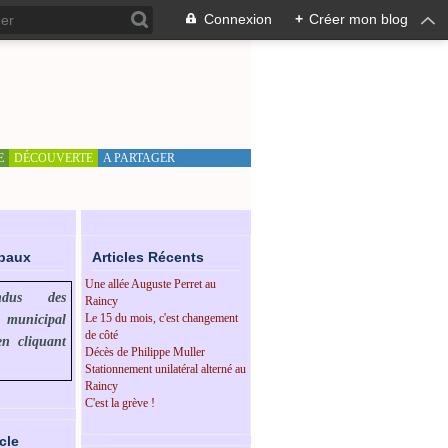
Connexion
+
Créer mon blog
E
DÉCOUVERTE
A PARTAGER
ipaux
Articles Récents
Une allée Auguste Perret au
endus des
Raincy
Le 15 du mois, c'est changement
l municipal
de côté
en cliquant
Décès de Philippe Muller
Stationnement unilatéral alterné au
Raincy
C'est la grève !
cle