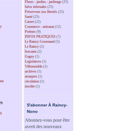
Fleurs - jardins - jardinage
(25)
Infos infernales
(25)
Préservons nos libertés
(25)
Santé
(25)
Carnet
(22)
cy
Commerce - artisanat
(12)
Poèmes
(9)
INFOS PRATIQUES
(7)
Le Raincy Gourmand
(5)
Le Raincy
(2)
brocante
(2)
Gagny
(1)
Legislatives
(1)
Villemomble
(1)
archives
(1)
arnaques
(1)
sme
circulation
(1)
insolite
(1)
es
S'abonner À Raincy-
Nono
PS
Abonnez-vous pour être
averti des nouveaux