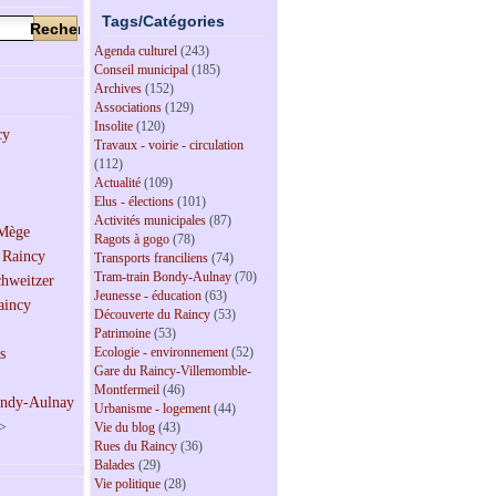
Tags/Catégories
Agenda culturel
(243)
Conseil municipal
(185)
Archives
(152)
Associations
(129)
Insolite
(120)
Travaux - voirie - circulation
(112)
Actualité
(109)
Elus - élections
(101)
Activités municipales
(87)
Ragots à gogo
(78)
Transports franciliens
(74)
Tram-train Bondy-Aulnay
(70)
Jeunesse - éducation
(63)
Découverte du Raincy
(53)
Patrimoine
(53)
Ecologie - environnement
(52)
Gare du Raincy-Villemomble-
Montfermeil
(46)
Urbanisme - logement
(44)
>
Vie du blog
(43)
Rues du Raincy
(36)
Balades
(29)
Vie politique
(28)