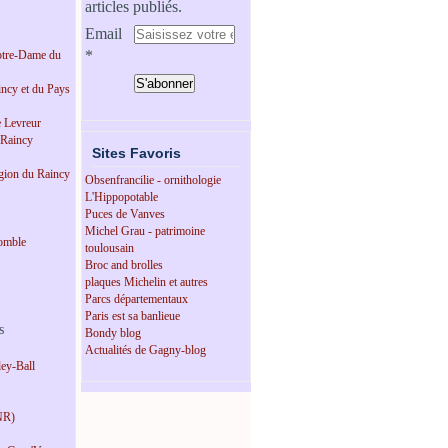
articles publiés.
Email
tre-Dame du
incy et du Pays
e Levreur
 Raincy
Sites Favoris
égion du Raincy
Obsenfrancilie - ornithologie
L'Hippopotable
Puces de Vanves
Michel Grau - patrimoine
omble
toulousain
Broc and brolles
plaques Michelin et autres
Parcs départementaux
Paris est sa banlieue
s
Bondy blog
Actualités de Gagny-blog
ey-Ball
NR)