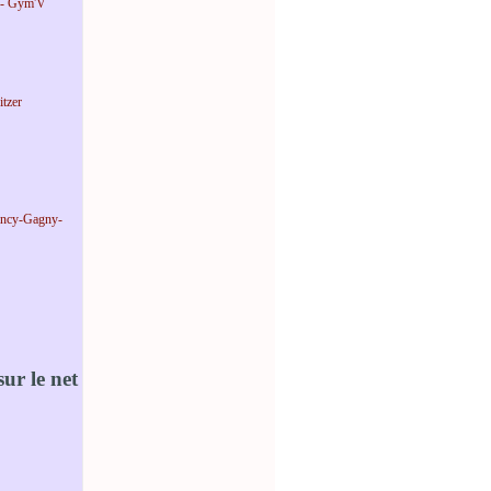
 - Gym'V
tzer
incy-Gagny-
ur le net