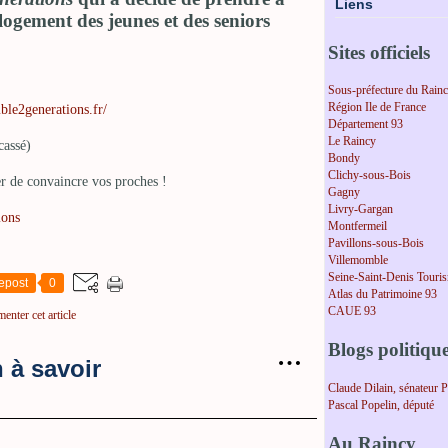
Liens
logement des jeunes et des seniors
Sites officiels
Sous-préfecture du Rain
Région Ile de France
ble2generations.fr/
Département 93
Le Raincy
cassé)
Bondy
Clichy-sous-Bois
er de convaincre vos proches !
Gagny
Livry-Gargan
ions
Montfermeil
Pavillons-sous-Bois
Villemomble
Seine-Saint-Denis Touri
epost
0
Atlas du Patrimoine 93
CAUE 93
enter cet article
Blogs politiqu
…
 à savoir
Claude Dilain, sénateur 
Pascal Popelin, député
Au Raincy