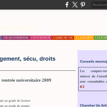
log citoyen
É
VIE QUOTIDIENNE
CITOYENNETÉ
CADRE DE VIE
À LA MAIRIE
CULTUR
ogement, sécu, droits
Conseils munic
Les comptes-r
séances du Consei
a rentrée universitaire 2009
sont consultables 
ICI
nt au grade de licence
Chercher Un Arti
ant au grade de master