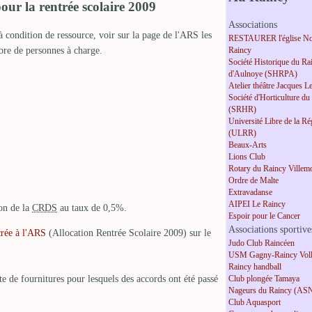
our la rentrée scolaire 2009
Associations
 à condition de ressource, voir sur la page de l'ARS les
RESTAURER l'église No
bre de personnes à charge.
Raincy
Société Historique du Ra
d'Aulnoye (SHRPA)
Atelier théâtre Jacques L
Société d'Horticulture du
(SRHR)
Université Libre de la R
(ULRR)
Beaux-Arts
Lions Club
Rotary du Raincy Villem
Ordre de Malte
Extravadanse
AIPEI Le Raincy
on de la
CRDS
au taux de 0,5%.
Espoir pour le Cancer
Associations sportive
rée à l'ARS
(Allocation Rentrée Scolaire 2009) sur le
Judo Club Raincéen
USM Gagny-Raincy Voll
Raincy handball
te de fournitures pour lesquels des accords ont été passé
Club plongée Tamaya
Nageurs du Raincy (AS
Club Aquasport