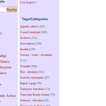
cle
C'est la grève !
Tags/Catégories
Agenda culturel
(243)
Conseil municipal
(185)
Archives
(152)
Associations
(129)
Insolite
(120)
Travaux - voirie - circulation
(112)
Actualité
(109)
Elus - élections
(101)
Activités municipales
(87)
Ragots à gogo
(78)
Transports franciliens
(74)
Tram-train Bondy-Aulnay
(70)
Jeunesse - éducation
(63)
>