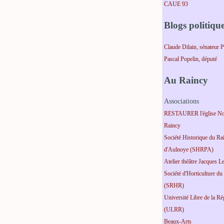
CAUE 93
Blogs politiqu
Claude Dilain, sénateur 
Pascal Popelin, député
Au Raincy
Associations
RESTAURER l'église No
Raincy
Société Historique du Ra
d'Aulnoye (SHRPA)
Atelier théâtre Jacques L
Société d'Horticulture du
(SRHR)
Université Libre de la R
(ULRR)
Beaux-Arts