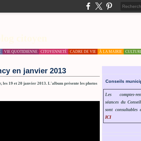
log citoyen
É
VIE QUOTIDIENNE
CITOYENNETÉ
CADRE DE VIE
À LA MAIRIE
CULTUR
cy en janvier 2013
Conseils munic
r, les 19 et 20 janvier 2013. L'album présente les photos
Les comptes-r
séances du Consei
sont consultables 
ICI