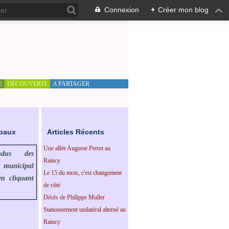
Connexion
+
Créer mon blog
E
DÉCOUVERTE
A PARTAGER
ipaux
Articles Récents
Une allée Auguste Perret au
endus des
Raincy
l municipal
Le 15 du mois, c'est changement
en cliquant
de côté
Décès de Philippe Muller
Stationnement unilatéral alterné au
Raincy