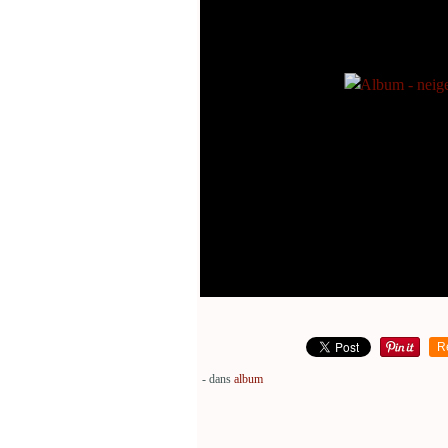
R
-
dans
album