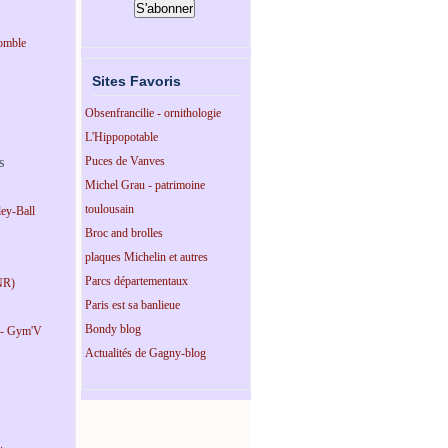
omble
Sites Favoris
Obsenfrancilie - ornithologie
L'Hippopotable
Puces de Vanves
s
Michel Grau - patrimoine
toulousain
ey-Ball
Broc and brolles
plaques Michelin et autres
Parcs départementaux
NR)
Paris est sa banlieue
Bondy blog
 - Gym'V
Actualités de Gagny-blog