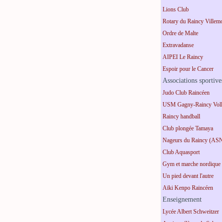
Lions Club
Rotary du Raincy Villem
Ordre de Malte
Extravadanse
AIPEI Le Raincy
Espoir pour le Cancer
Associations sportive
Judo Club Raincéen
USM Gagny-Raincy Voll
Raincy handball
Club plongée Tamaya
Nageurs du Raincy (AS
Club Aquasport
Gym et marche nordique
Un pied devant l'autre
Aïki Kenpo Raincéen
Enseignement
Lycée Albert Schweitzer