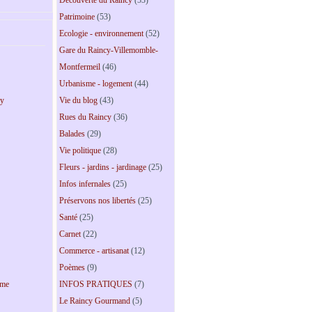
Découverte du Raincy
(53)
Patrimoine
(53)
Ecologie - environnement
(52)
Gare du Raincy-Villemomble-
Montfermeil
(46)
Urbanisme - logement
(44)
Vie du blog
(43)
cy
Rues du Raincy
(36)
Balades
(29)
Vie politique
(28)
Fleurs - jardins - jardinage
(25)
Infos infernales
(25)
Préservons nos libertés
(25)
Santé
(25)
Carnet
(22)
Commerce - artisanat
(12)
Poèmes
(9)
INFOS PRATIQUES
(7)
sme
Le Raincy Gourmand
(5)