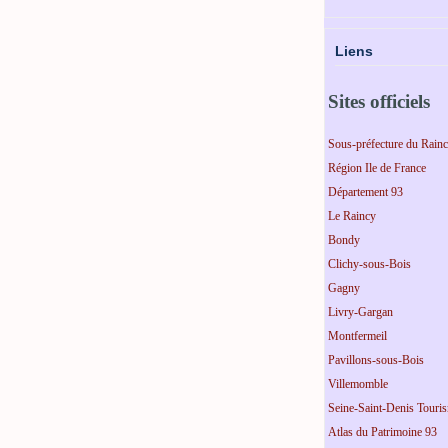
Liens
Sites officiels
Sous-préfecture du Rain
Région Ile de France
Département 93
Le Raincy
Bondy
Clichy-sous-Bois
Gagny
Livry-Gargan
Montfermeil
Pavillons-sous-Bois
Villemomble
Seine-Saint-Denis Touri
Atlas du Patrimoine 93