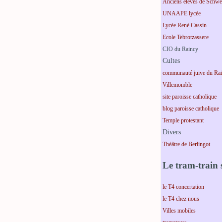
Anciens élèves de Schwei
UNAAPE lycée
Lycée René Cassin
Ecole Tebrotzassere
CIO du Raincy
Cultes
communauté juive du Ra
Villemomble
site paroisse catholique
blog paroisse catholique
Temple protestant
Divers
Théâtre de Berlingot
Le tram-train s
le T4 concertation
le T4 chez nous
Villes mobiles