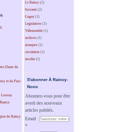
Le Raincy
(2)
brocante
(2)
es
Gagny
(1)
Legislatives
(1)
PS
Villemomble
(1)
archives
(1)
arnaques
(1)
circulation
(1)
insolite
(1)
tre-Dame du
S'abonner À Raincy-
incy et du Pays
Nono
e Levreur
Abonnez-vous pour être
 Raincy
averti des nouveaux
articles publiés.
égion du Raincy
Email