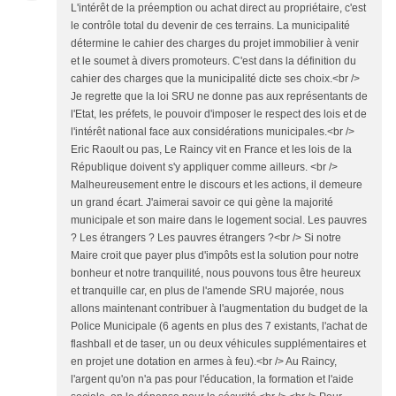
L'intérêt de la préemption ou achat direct au propriétaire, c'est
le contrôle total du devenir de ces terrains. La municipalité
détermine le cahier des charges du projet immobilier à venir
et le soumet à divers promoteurs. C'est dans la définition du
cahier des charges que la municipalité dicte ses choix.<br />
Je regrette que la loi SRU ne donne pas aux représentants de
l'Etat, les préfets, le pouvoir d'imposer le respect des lois et de
l'intérêt national face aux considérations municipales.<br />
Eric Raoult ou pas, Le Raincy vit en France et les lois de la
République doivent s'y appliquer comme ailleurs. <br />
Malheureusement entre le discours et les actions, il demeure
un grand écart. J'aimerai savoir ce qui gène la majorité
municipale et son maire dans le logement social. Les pauvres
? Les étrangers ? Les pauvres étrangers ?<br /> Si notre
Maire croit que payer plus d'impôts est la solution pour notre
bonheur et notre tranquilité, nous pouvons tous être heureux
et tranquille car, en plus de l'amende SRU majorée, nous
allons maintenant contribuer à l'augmentation du budget de la
Police Municipale (6 agents en plus des 7 existants, l'achat de
flashball et de taser, un ou deux véhicules supplémentaires et
en projet une dotation en armes à feu).<br /> Au Raincy,
l'argent qu'on n'a pas pour l'éducation, la formation et l'aide