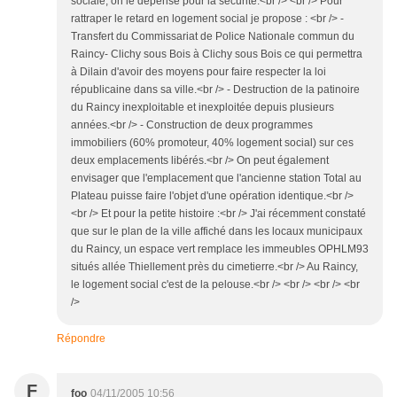
sociale, on le dépense pour la sécurité.<br /> <br /> Pour
rattraper le retard en logement social je propose : <br /> -
Transfert du Commissariat de Police Nationale commun du
Raincy- Clichy sous Bois à Clichy sous Bois ce qui permettra
à Dilain d'avoir des moyens pour faire respecter la loi
républicaine dans sa ville.<br /> - Destruction de la patinoire
du Raincy inexploitable et inexploitée depuis plusieurs
années.<br /> - Construction de deux programmes
immobiliers (60% promoteur, 40% logement social) sur ces
deux emplacements libérés.<br /> On peut également
envisager que l'emplacement que l'ancienne station Total au
Plateau puisse faire l'objet d'une opération identique.<br />
<br /> Et pour la petite histoire :<br /> J'ai récemment constaté
que sur le plan de la ville affiché dans les locaux municipaux
du Raincy, un espace vert remplace les immeubles OPHLM93
situés allée Thiellement près du cimetierre.<br /> Au Raincy,
le logement social c'est de la pelouse.<br /> <br /> <br /> <br
/>
Répondre
F
foo
04/11/2005 10:56