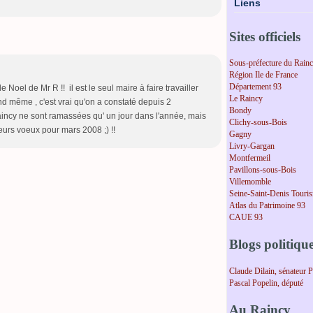
Liens
Sites officiels
Sous-préfecture du Rain
Région Ile de France
Département 93
 Noel de Mr R !! il est le seul maire à faire travailler
Le Raincy
nd même , c'est vrai qu'on a constaté depuis 2
Bondy
incy ne sont ramassées qu' un jour dans l'année, mais
Clichy-sous-Bois
lleurs voeux pour mars 2008 ;) !!
Gagny
Livry-Gargan
Montfermeil
Pavillons-sous-Bois
Villemomble
Seine-Saint-Denis Touri
Atlas du Patrimoine 93
CAUE 93
Blogs politiqu
Claude Dilain, sénateur 
Pascal Popelin, député
Au Raincy