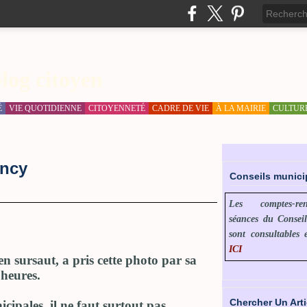
log citoyen
É
VIE QUOTIDIENNE
CITOYENNETÉ
CADRE DE VIE
À LA MAIRIE
CULTUR
incy
Conseils munic
Les comptes-r
séances du Consei
sont consultables 
ICI
en sursaut, a pris cette photo par sa
 heures.
Chercher Un Arti
cipales, il ne faut surtout pas