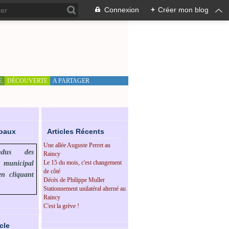
Connexion
+
Créer mon blog
E
DÉCOUVERTE
A PARTAGER
ipaux
Articles Récents
Une allée Auguste Perret au
endus des
Raincy
Le 15 du mois, c'est changement
l municipal
de côté
en cliquant
Décès de Philippe Muller
Stationnement unilatéral alterné au
Raincy
C'est la grève !
cle