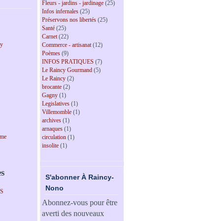
Fleurs - jardins - jardinage
(25)
Infos infernales
(25)
Préservons nos libertés
(25)
Santé
(25)
Carnet
(22)
cy
Commerce - artisanat
(12)
Poèmes
(9)
INFOS PRATIQUES
(7)
Le Raincy Gourmand
(5)
Le Raincy
(2)
brocante
(2)
Gagny
(1)
Legislatives
(1)
Villemomble
(1)
archives
(1)
arnaques
(1)
sme
circulation
(1)
insolite
(1)
es
S'abonner À Raincy-
Nono
PS
Abonnez-vous pour être
averti des nouveaux