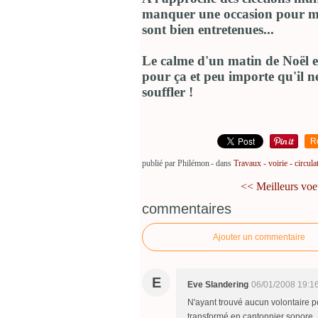
manquer une occasion pour mo
sont bien entretenues...
Le calme d'un matin de Noël e
pour ça et peu importe qu'il ne
souffler !
R
publié par Philémon
-
dans
Travaux - voirie - circula
<< Meilleurs vo
commentaires
Ajouter un commentaire
E
Eve Slandering
06/01/2008 19:1
N'ayant trouvé aucun volontaire pou
transformé en cantonnier sonore.