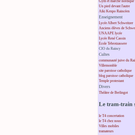
Gym et marche nordique
Un pied devant l'autre
Aïki Kenpo Raincéen
Enseignement
Lycée Albert Schweitzer
Anciens élèves de Schwei
UNAAPE lycée
Lycée René Cassin
Ecole Tebrotzassere
CIO du Raincy
Cultes
communauté juive du Ra
Villemomble
site paroisse catholique
blog paroisse catholique
Temple protestant
Divers
Théâtre de Berlingot
Le tram-train s
le T4 concertation
le T4 chez nous
Villes mobiles
tramateurs