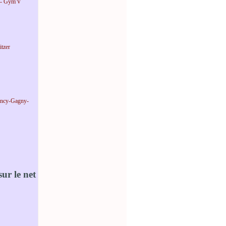
 - Gym'V
tzer
incy-Gagny-
ur le net