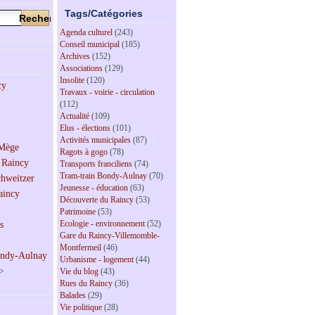
Tags/Catégories
Agenda culturel
(243)
Conseil municipal
(185)
Archives
(152)
Associations
(129)
Insolite
(120)
Travaux - voirie - circulation
(112)
Actualité
(109)
Elus - élections
(101)
Activités municipales
(87)
Ragots à gogo
(78)
Transports franciliens
(74)
Tram-train Bondy-Aulnay
(70)
Jeunesse - éducation
(63)
Découverte du Raincy
(53)
Patrimoine
(53)
Ecologie - environnement
(52)
Gare du Raincy-Villemomble-
Montfermeil
(46)
Urbanisme - logement
(44)
>
Vie du blog
(43)
Rues du Raincy
(36)
Balades
(29)
Vie politique
(28)