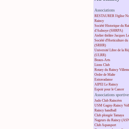
Associations
RESTAURER l'église No
Raincy
Société Historique du Ra
d'Aulnoye (SHRPA)
Atelier théâtre Jacques L
Société d'Horticulture du
(SRHR)
Université Libre de la R
(ULRR)
Beaux-Arts
Lions Club
Rotary du Raincy Villem
Ordre de Malte
Extravadanse
AIPEI Le Raincy
Espoir pour le Cancer
Associations sportive
Judo Club Raincéen
USM Gagny-Raincy Voll
Raincy handball
Club plongée Tamaya
Nageurs du Raincy (AS
Club Aquasport