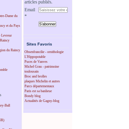
articles publiés.
Email
tre-Dame du
incy et du Pays
e Levreur
 Raincy
Sites Favoris
égion du Raincy
Obsenfrancilie - ornithologie
L'Hippopotable
Puces de Vanves
Michel Grau - patrimoine
omble
toulousain
Broc and brolles
plaques Michelin et autres
Parcs départementaux
Paris est sa banlieue
s
Bondy blog
Actualités de Gagny-blog
ey-Ball
NR)