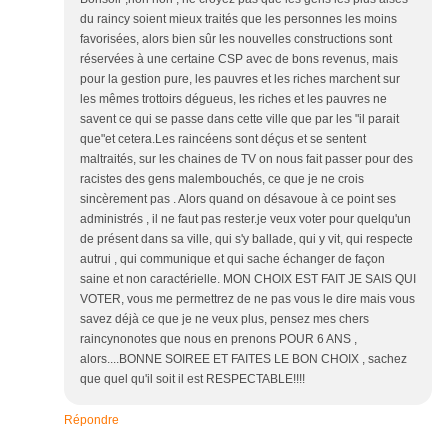
du raincy soient mieux traités que les personnes les moins
favorisées, alors bien sûr les nouvelles constructions sont
réservées à une certaine CSP avec de bons revenus, mais
pour la gestion pure, les pauvres et les riches marchent sur
les mêmes trottoirs dégueus, les riches et les pauvres ne
savent ce qui se passe dans cette ville que par les "il parait
que"et cetera.Les raincéens sont déçus et se sentent
maltraités, sur les chaines de TV on nous fait passer pour des
racistes des gens malembouchés, ce que je ne crois
sincèrement pas . Alors quand on désavoue à ce point ses
administrés , il ne faut pas rester.je veux voter pour quelqu'un
de présent dans sa ville, qui s'y ballade, qui y vit, qui respecte
autrui , qui communique et qui sache échanger de façon
saine et non caractérielle. MON CHOIX EST FAIT JE SAIS QUI
VOTER, vous me permettrez de ne pas vous le dire mais vous
savez déjà ce que je ne veux plus, pensez mes chers
raincynonotes que nous en prenons POUR 6 ANS ,
alors....BONNE SOIREE ET FAITES LE BON CHOIX , sachez
que quel qu'il soit il est RESPECTABLE!!!!
Répondre