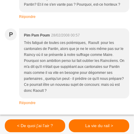
Pantin? Et il ne s'en vante pas ? Pourquoi, est-ce honteux ?
Répondre
P
Pim Pam Poum
28/02/2008 00:57
Très fatigué de toutes ces polémiques, Raoult pour les
cantonales de Pantin, alors que je ne le vois même pas sur le
Raincy où il se présente à notre suffrage comme Maire.
Pourquoi son ambition perso lui fait oublier les Raincéens. On
m'a dit qu'il n'était que suppléant aux cantonales sur Pantin
mais comme il va vite en besogne pour dégommer ses
partenaires , quelqu'un peut - il prédire ce qu'il nous prépare?
Ce pourrait être un nouveau sujet de concours: mais où est
donc Raoult ?
Répondre
< De quoi j'ai l'air ?
La vie du rail >