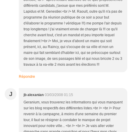
différents candidats, j'avoue que mes préférés sont M.
Lapidus et M. Genestier.<br /> M. Raoult, outre qu'il n'a pas de
programme (la réunion publique de ce soir a pour but
d'élaborer le programme ! véridique !!!) me pompe l'air depuis
trop longtemps ! j'ai vraiment envie de changer là !!! ce qu'il
cherche avant tout, c'est un mandat et peu importe lequel
finalement !<br /> Moi, je veux d'abord un maire qui soit
présent, ici, au Raincy, qui s'occupe de sa ville et non un
maire qui fait semblant d'habiter ici, qui se préoccupe surtout
de son image, de ses passages télé et qui nous bricole 2 ou 3
travaux à la va-vite 2 mois avant les élections !!!
Répondre
J
jb alexanian
03/03/2008 01:15
Geranium, vous trouverez les informations qui vous manquent
sur les blog respectifs des différentes listes.<br /> <br /> Pour
revenir à la campagne, à moins d'une semaine du premier
tour, il faut se résigner à constater le manque de projet
innovant pour notre ville... <br /> <br /> Je vais aller voter
dimanche sans grande conviction et pour l'heur mon choix