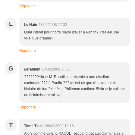
Répondre
L
Le Nain
28/02/2008 17:32
Quel interet pour notre maire d'aller a Pantin? Vise-t-il une
ville plus grande?
Répondre
G
geranium
28/02/2008 15:36
???????<br /> M. Raoult se présente à une élection
cantonale ??? à Pantin ??? qu'est-ce que c'est que cette
histoire de fou ?<br /> et Philémon confirme !!!<br /> je sollicite
un éclaircissement svp !
Répondre
T
Tien ! Tien !
28/02/2008 12:16
Alors comme ça Eric RAOULT est candidat aux Cantonales à