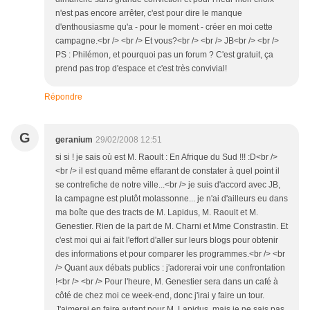
n'est pas encore arrêter, c'est pour dire le manque
d'enthousiasme qu'a - pour le moment - créer en moi cette
campagne.<br /> <br /> Et vous?<br /> <br /> JB<br /> <br />
PS : Philémon, et pourquoi pas un forum ? C'est gratuit, ça
prend pas trop d'espace et c'est très convivial!
Répondre
G
geranium
29/02/2008 12:51
si si ! je sais où est M. Raoult : En Afrique du Sud !!! :D<br />
<br /> il est quand même effarant de constater à quel point il
se contrefiche de notre ville...<br /> je suis d'accord avec JB,
la campagne est plutôt molassonne... je n'ai d'ailleurs eu dans
ma boîte que des tracts de M. Lapidus, M. Raoult et M.
Genestier. Rien de la part de M. Charni et Mme Constrastin. Et
c'est moi qui ai fait l'effort d'aller sur leurs blogs pour obtenir
des informations et pour comparer les programmes.<br /> <br
/> Quant aux débats publics : j'adorerai voir une confrontation
!<br /> <br /> Pour l'heure, M. Genestier sera dans un café à
côté de chez moi ce week-end, donc j'irai y faire un tour.
J'aimerai en faire autant pour M. Lapidus, mais je ne sais pas