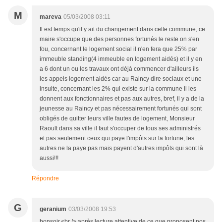
M
mareva
05/03/2008 03:11
Il est temps qu'il y ait du changement dans cette commune, ce
maire s'occupe que des personnes fortunés le reste on s'en
fou, concernant le logement social il n'en fera que 25% par
immeuble standing(4 immeuble en logement aidés) et il y en
a 6 dont un ou les travaux ont déjà commencer d'ailleurs ils
les appels logement aidés car au Raincy dire sociaux et une
insulte, concernant les 2% qui existe sur la commune il les
donnent aux fonctionnaires et pas aux autres, bref, il y a de la
jeunesse au Raincy et pas nécessairement fortunés qui sont
obligés de quitter leurs ville fautes de logement, Monsieur
Raoult dans sa ville il faut s'occuper de tous ses administrés
et pas seulement ceux qui paye l'impôts sur la fortune, les
autres ne la paye pas mais payent d'autres impôts qui sont là
aussi!!!
Répondre
G
geranium
03/03/2008 19:53
bonsoir,<br /> après lecture attentive de ce que proposent nos