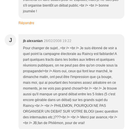
s'il organise bientôt un débat public.<br /> <br /> bonne
journée !
Répondre
J
jb alexanian
28/02/2008 19:22
Pour changer de sujet...<br /> <br /> Je suis étonné de voir a
quel point la campagne électorale au Raincy est faiblarde! A
part quelques tracts dans les boites aux lettres et quelques
réunions publiques, on ne peut pas dire qu'on croule sous la
propagande!<br /> Alors oui, ceux qui font leur marché, le
dimanche matin, ont peut être l'impression que ça bouge,
mais moi, qui ai pourtant des horaires assez aléatoire en ce
moments, je ne vois pas grand chose!!<br /> <br /> Je trouve
aussi qu'il manque un grand débat entre les 5 listes (5 c'est
encore gérable dans un débat) sur les grands sujet du
Raincy.<br /> <br /> PHILEMON, POURQUOI NE PAS
ORGANISER UN DEBAT SUR VOTRE BLOG! (avec question
des internautes etc.)???<br /> <br /> Merci par avance,<br />
<br /> JB,fan de Philémon, pour de vrai!