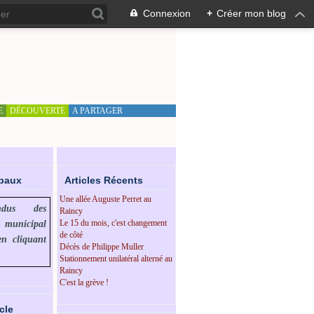
Connexion
+
Créer mon blog
E
DÉCOUVERTE
A PARTAGER
ipaux
Articles Récents
Une allée Auguste Perret au
endus des
Raincy
Le 15 du mois, c'est changement
l municipal
de côté
en cliquant
Décès de Philippe Muller
Stationnement unilatéral alterné au
Raincy
C'est la grève !
cle