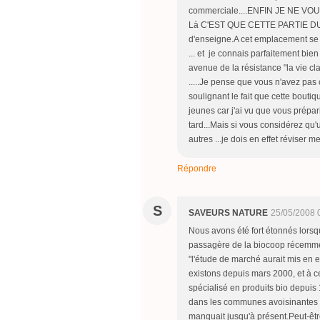
commerciale....ENFIN JE NE 
Là C'EST QUE CETTE PARTIE 
d'enseigne.A cet emplacement se 
... et je connais parfaitement bien 
avenue de la résistance "la vie clai
.....Je pense que vous n'avez pas 
soulignant le fait que cette bouti
jeunes car j'ai vu que vous prépar
tard...Mais si vous considérez qu'
autres ...je dois en effet réviser 
Répondre
S
SAVEURS NATURE
25/05/2008 
Nous avons été fort étonnés lorsq
passagère de la biocoop récemment 
"l'étude de marché aurait mis en
existons depuis mars 2000, et à 
spécialisé en produits bio depuis
dans les communes avoisinantes d
manquait jusqu'à présent.Peut-êtr