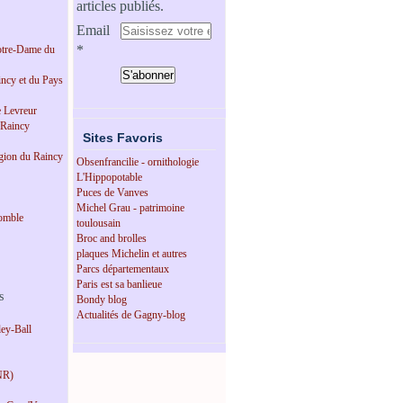
articles publiés.
Email
tre-Dame du
incy et du Pays
e Levreur
 Raincy
Sites Favoris
égion du Raincy
Obsenfrancilie - ornithologie
L'Hippopotable
Puces de Vanves
Michel Grau - patrimoine
omble
toulousain
Broc and brolles
plaques Michelin et autres
Parcs départementaux
Paris est sa banlieue
s
Bondy blog
Actualités de Gagny-blog
ey-Ball
NR)