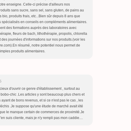
otre enseigne. Celle-ci précise d'ailleurs nos
produits sans sucre, sans sel, sans gluten, de pains au
s bio, produits frais, etc...Bien sûr depuis 8 ans que
spécialisés en conseils en compléments alimentaires.
ment des formations auprès des laboratoires avec
rapie, fleurs de bach, lithothérapie, propolis, chlorella
des journées d'informations sur nos produits.(voir les
ture.com).En résumé, notre potentiel nous permet de
mples produits alimentaires.
5
dicieux d'ouvrir ce genre d'établissement , surtout au
 bobo-chic .Les articles y sont beaucoup plus chers et
yant de bons revenus, et si ce n'est pas le cas , les
fléchis .Je suppose qu'une étude de marché avait été
xergue le manque certain de commerces de proximité.Je
'en suis cliente, mais je n'y rempli pas mon caddie....