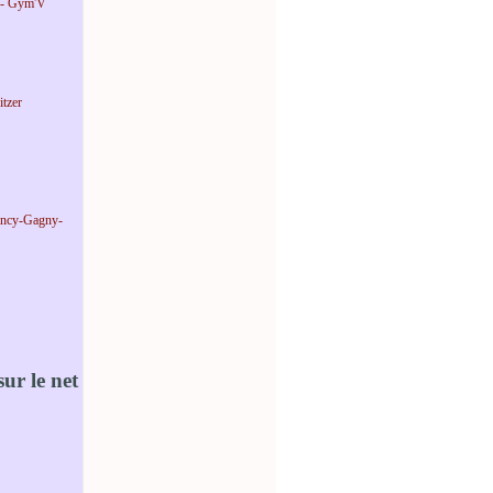
 - Gym'V
tzer
incy-Gagny-
ur le net