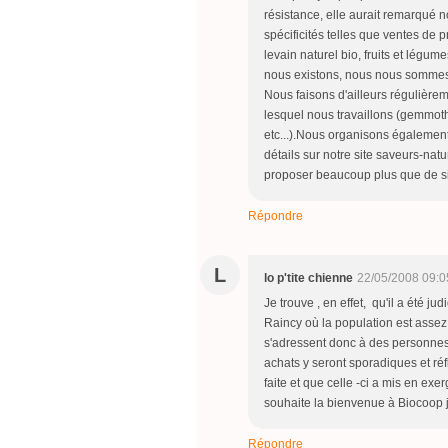
résistance, elle aurait remarqué n
spécificités telles que ventes de 
levain naturel bio, fruits et légume
nous existons, nous nous sommes 
Nous faisons d'ailleurs régulière
lesquel nous travaillons (gemmothé
etc...).Nous organisons également 
détails sur notre site saveurs-na
proposer beaucoup plus que de si
Répondre
L
lo p'tite chienne
22/05/2008 09:0
Je trouve , en effet, qu'il a été ju
Raincy où la population est assez
s'adressent donc à des personnes a
achats y seront sporadiques et ré
faite et que celle -ci a mis en e
souhaite la bienvenue à Biocoop j
Répondre