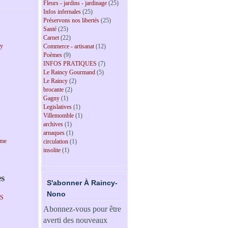
Fleurs - jardins - jardinage
(25)
Infos infernales
(25)
Préservons nos libertés
(25)
Santé
(25)
Carnet
(22)
cy
Commerce - artisanat
(12)
Poèmes
(9)
INFOS PRATIQUES
(7)
Le Raincy Gourmand
(5)
Le Raincy
(2)
brocante
(2)
Gagny
(1)
Legislatives
(1)
Villemomble
(1)
archives
(1)
arnaques
(1)
sme
circulation
(1)
insolite
(1)
es
S'abonner À Raincy-
Nono
PS
Abonnez-vous pour être
averti des nouveaux