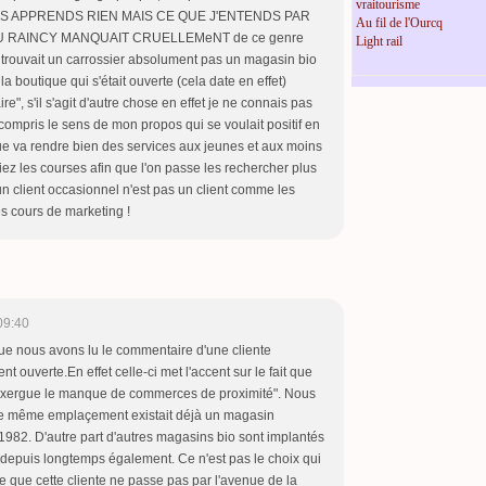
vraitourisme
VOUS APPRENDS RIEN MAIS CE QUE J'ENTENDS PAR
Au fil de l'Ourcq
DU RAINCY MANQUAIT CRUELLEMeNT de ce genre
Light rail
trouvait un carrossier absolument pas un magasin bio
la boutique qui s'était ouverte (cela date en effet)
re", s'il s'agit d'autre chose en effet je ne connais pas
compris le sens de mon propos qui se voulait positif en
que va rendre bien des services aux jeunes et aux moins
iez les courses afin que l'on passe les rechercher plus
un client occasionnel n'est pas un client comme les
mes cours de marketing !
09:40
ue nous avons lu le commentaire d'une cliente
ouverte.En effet celle-ci met l'accent sur le fait que
 exergue le manque de commerces de proximité". Nous
ce même emplaçement existait déjà un magasin
 1982. D'autre part d'autres magasins bio sont implantés
epuis longtemps également. Ce n'est pas le choix qui
e que cette cliente ne passe pas par l'avenue de la