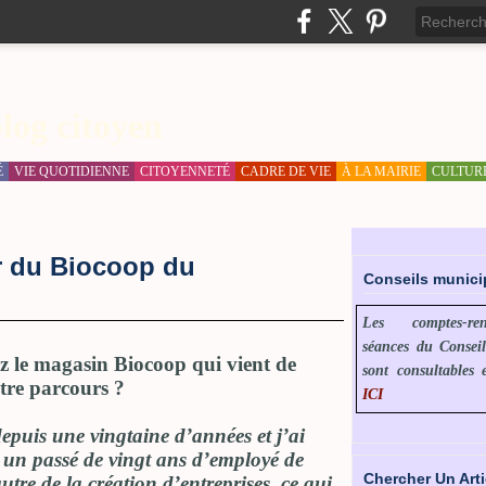
log citoyen
É
VIE QUOTIDIENNE
CITOYENNETÉ
CADRE DE VIE
À LA MAIRIE
CULTUR
ur du Biocoop du
Conseils munic
Les comptes-r
séances du Consei
z le magasin Biocoop qui vient de
sont consultables 
otre parcours ?
ICI
puis une vingtaine d’années et j’ai
i un passé de vingt ans d’employé de
Chercher Un Arti
tre de la création d’entreprises, ce qui