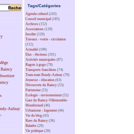
Tags/Catégories
Agenda culturel
(243)
Conseil municipal
(185)
Archives
(152)
Associations
(129)
Insolite
(120)
Travaux - voirie - circulation
(112)
Actualité
(109)
Elus - élections
(101)
Activités municipales
(87)
Ragots à gogo
(78)
Transports franciliens
(74)
Tram-train Bondy-Aulnay
(70)
Jeunesse - éducation
(63)
Découverte du Raincy
(53)
Patrimoine
(53)
Ecologie - environnement
(52)
Gare du Raincy-Villemomble-
Montfermeil
(46)
Urbanisme - logement
(44)
>
Vie du blog
(43)
Rues du Raincy
(36)
Balades
(29)
Vie politique
(28)