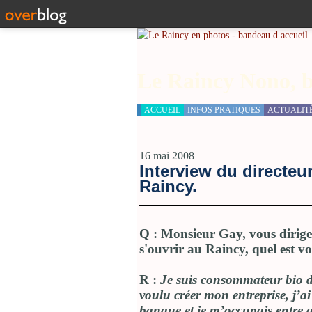
Le Raincy Nono, b
ACCUEIL
INFOS PRATIQUES
ACTUALIT
16 mai 2008
Interview du directe
Raincy.
Q : Monsieur Gay, vous dirige
s'ouvrir au Raincy, quel est v
R :
Je suis consommateur bio de
voulu créer mon entreprise, j’a
banque et je m’occupais entre au