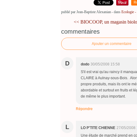
R
publié par Jean-Baptiste Alexanian
-
dans
Ecologie -
<< BIOCOOP, un magasin biolog
commentaires
Ajouter un commentaire
D
dodo
30/05/2008 15:58
S'il est vrai qu'au raincy il manqu
CLAIRE à Aulnay-sous-Bois. Alors 
propre produits, mais ils ont le méri
abordable et surtout en fruits et l
de même le plus important.
Répondre
L
LO P'TITE CHIENNE
27/05/2008 
Une étude de marché prend en com