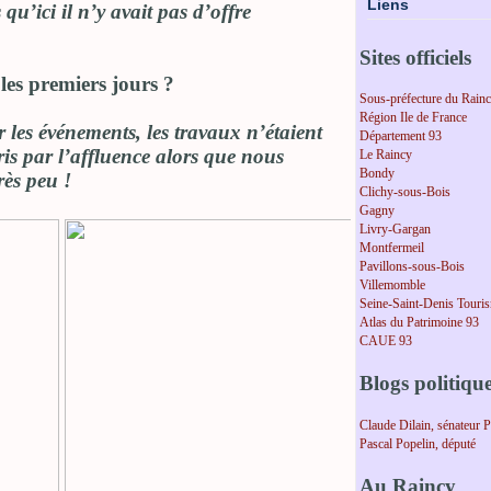
Liens
’ici il n’y avait pas d’offre
Sites officiels
les premiers jours ?
Sous-préfecture du Rain
Région Ile de France
 les événements, les travaux n’étaient
Département 93
ris par l’affluence alors que nous
Le Raincy
Bondy
ès peu !
Clichy-sous-Bois
Gagny
Livry-Gargan
Montfermeil
Pavillons-sous-Bois
Villemomble
Seine-Saint-Denis Touri
Atlas du Patrimoine 93
CAUE 93
Blogs politiqu
Claude Dilain, sénateur 
Pascal Popelin, député
Au Raincy