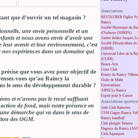
Associations
tant que d’ouvrir un tel magasin ?
RESTAURER l'église No
Raincy
Société Historique du Ra
onnelle, une envie personnelle et un
d'Aulnoye (SHRPA)
nfants et nous avons envie d’avoir une
Atelier théâtre Jacques L
Société d'Horticulture du
leur avenir et leur environnement, c’est
(SRHR)
e nos expériences dans un domaine qui
Université Libre de la R
(ULRR)
Beaux-Arts
Lions Club
précise que vous avez pour objectif de
Rotary du Raincy Villem
. Pensez-vous qu’au Raincy la
Ordre de Malte
ans le sens du développement durable ?
Extravadanse
AIPEI Le Raincy
Espoir pour le Cancer
ns et n’avons pas le recul suffisant
Associations sportive
e action de fond, mais notre présence en
Judo Club Raincéen
s une démarche qui va dans le sens de
USM Gagny-Raincy Voll
iction des OGM.
Raincy handball
Club plongée Tamaya
Nageurs du Raincy (AS
Club Aquasport