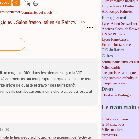
Gym et marche nordique
epost
0
Un pied devant l'autre
Aïki Kenpo Raincéen
 environnement
commenter cet article
Enseignement
ique...
Salon franco-italien au Raincy... >>
…
Lycée Albert Schweitzer
Anciens élèves de Schwei
UNAAPE lycée
Lycée René Cassin
Ecole Tebrotzassere
CIO du Raincy
Cultes
communauté juive du Ra
Villemomble
site paroisse catholique
ait un magasin BIO, dans les alentours il y a la VIE
blog paroisse catholique
évidement ils ont leur propre marque et distribue leurs
Temple protestant
te d'être de qualité et d'avoir des tarifs plutôt
Divers
égumes ils sont beaucoup moins chère ...; ce qui est tout
Théâtre de Berlingot
Le tram-train s
le T4 concertation
le T4 chez nous
Villes mobiles
17:08
tramateurs
pte le lieu géographique, l'emplacement de l'activité