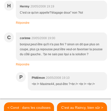
H
Hermy
20/05/2008 19:19
C'est ce qu'on appelle"l'élagage doux" non ?lol
Répondre
C
corinne
20/05/2008 19:00
bonjour,peut être qu'il n'a pas fini ? sinon on dit que plus on
coupe, plus ça repousse.peut être veut-on favoriser la pousse
du côté gauche.. ?je ne sais pas !qui a la solution ?
Répondre
P
Philémon
20/05/2008 19:10
<br /> Maxime44, peut-être ?<br /> <br /> <br />
< Corot : dans les coulisses
C'est au Raincy, bien sûr >