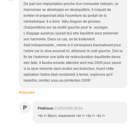
De part son implantation proche d'un immeuble mitoyen, ce
marronnier se développe en déséquilibre. Il risquait de
tomber et empechait déjà l'ouverture du portail de la
médiathèque. Il a donc fallu élaguer de grosses
charpentières sur sa moitié gauche pour le soulager.
L'élagage aurait pu (aurait du) etre équilibré pour préserver
son harmonie. Dans ce cas, un tel traitement
était indispensable , meme si il est toujours traumatisant pour
l'arbre car la sève pourrait ici, délaisser le coté gauche .Dès la
fin de l'automne une taille de restructuration équilibrée devra
etre faite. Il faudra ensuite attendre avril mai 2009 pour savoir
si la sève remonte dans toutes ses branches. Avant cette
opération l'arbre était condamné à terme, espérons qu'il
repartira ,rendez vous au printemps 2009!
Répondre
P
Philémon
21/05/2008 09:54
<br /> Merci, maxime44.<br /> <br /> <br />