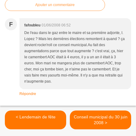
Ajouter un commentaire
F
fafoubleu
01/06/2008 06:52
De l'eau dans le gaz entre le maire et sa première adjonte, I.
Lopez ? Mais les dernières élections remontent à quand ? ça
devient rockn'roll ce conseil municipal.Au fait des
augmentations parce que tout augmente ? c'est vrai, ça, hier
le camembert AOC était à 4 euros, il y a un an il était à 3
euros. Mon mari ne mangera plus de camembert AOC, trop
cher, moi ça tombe bien, je n'aime pas le camembert. Et je
vais faire mes yaourts moi-même. Il n'y a que ma retraite qui
n'augmente pas.
Répondre
< Lendemain de fête
Conseil municipal du 30 juin
2008 >