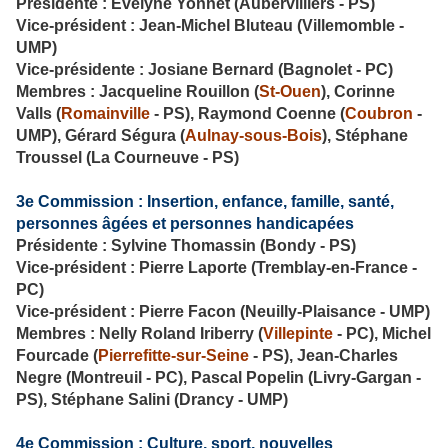
Présidente : Evelyne Yonnet (Aubervilliers - PS)
Vice-président : Jean-Michel Bluteau (Villemomble -
UMP)
Vice-présidente : Josiane Bernard (Bagnolet - PC)
Membres : Jacqueline Rouillon (
St-Ouen
), Corinne
Valls (
Romainville
- PS), Raymond Coenne (
Coubron
-
UMP), Gérard Ségura (
Aulnay-sous-Bois
), Stéphane
Troussel (La Courneuve - PS)
3e Commission : Insertion, enfance, famille, santé,
personnes âgées et personnes handicapées
Présidente : Sylvine Thomassin (Bondy - PS)
Vice-président : Pierre Laporte (Tremblay-en-France -
PC)
Vice-président : Pierre Facon (Neuilly-Plaisance - UMP)
Membres : Nelly Roland Iriberry (
Villepinte
- PC), Michel
Fourcade (
Pierrefitte-sur-Seine
- PS), Jean-Charles
Negre (Montreuil - PC), Pascal Popelin (Livry-Gargan -
PS), Stéphane Salini (Drancy - UMP)
4e Commission : Culture, sport, nouvelles