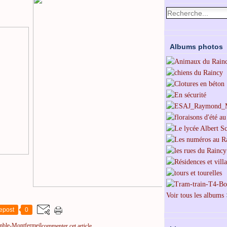
Albums photos
Voir tous les albums
epost
0
mble-Montfermeil
commenter cet article