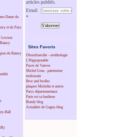
articles publiés.
Email
tre-Dame du
incy et du Pays
e Levreur
 Raincy
Sites Favoris
égion du Raincy
Obsenfrancilie - ornithologie
L'Hippopotable
Puces de Vanves
Michel Grau - patrimoine
omble
toulousain
Broc and brolles
plaques Michelin et autres
Parcs départementaux
Paris est sa banlieue
s
Bondy blog
Actualités de Gagny-blog
ey-Ball
NR)