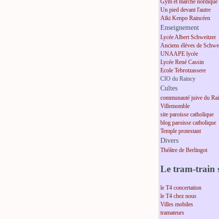
Gym et marche nordique
Un pied devant l'autre
Aïki Kenpo Raincéen
Enseignement
Lycée Albert Schweitzer
Anciens élèves de Schwei
UNAAPE lycée
Lycée René Cassin
Ecole Tebrotzassere
CIO du Raincy
Cultes
communauté juive du Ra
Villemomble
site paroisse catholique
blog paroisse catholique
Temple protestant
Divers
Théâtre de Berlingot
Le tram-train s
le T4 concertation
le T4 chez nous
Villes mobiles
tramateurs