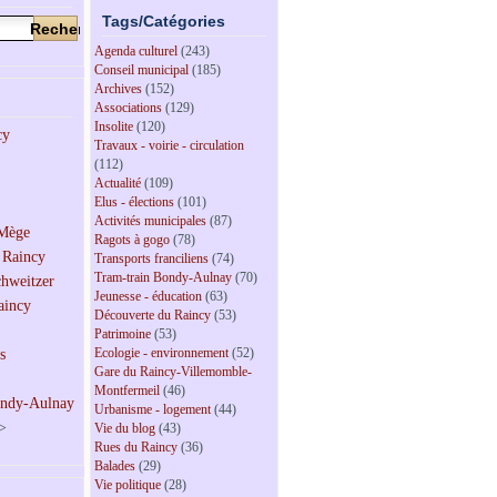
Tags/Catégories
Agenda culturel
(243)
Conseil municipal
(185)
Archives
(152)
Associations
(129)
Insolite
(120)
Travaux - voirie - circulation
(112)
Actualité
(109)
Elus - élections
(101)
Activités municipales
(87)
Ragots à gogo
(78)
Transports franciliens
(74)
Tram-train Bondy-Aulnay
(70)
Jeunesse - éducation
(63)
Découverte du Raincy
(53)
Patrimoine
(53)
Ecologie - environnement
(52)
Gare du Raincy-Villemomble-
Montfermeil
(46)
Urbanisme - logement
(44)
>
Vie du blog
(43)
Rues du Raincy
(36)
Balades
(29)
Vie politique
(28)