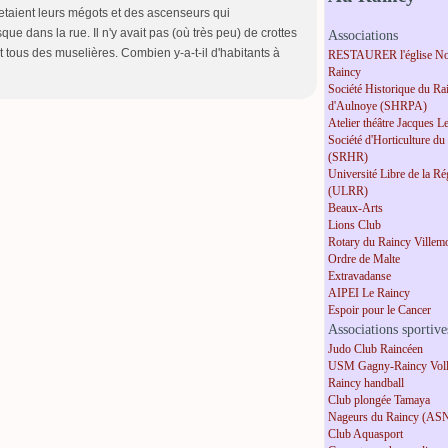
etaient leurs mégots et des ascenseurs qui
que dans la rue. Il n'y avait pas (où très peu) de crottes
Associations
t tous des muselières. Combien y-a-t-il d'habitants à
RESTAURER l'église No
Raincy
Société Historique du Ra
d'Aulnoye (SHRPA)
Atelier théâtre Jacques L
Société d'Horticulture du
(SRHR)
Université Libre de la R
(ULRR)
Beaux-Arts
Lions Club
Rotary du Raincy Villem
Ordre de Malte
Extravadanse
AIPEI Le Raincy
Espoir pour le Cancer
Associations sportive
Judo Club Raincéen
USM Gagny-Raincy Voll
Raincy handball
Club plongée Tamaya
Nageurs du Raincy (AS
Club Aquasport