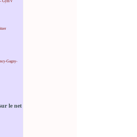
 - Gym'V
tzer
incy-Gagny-
ur le net