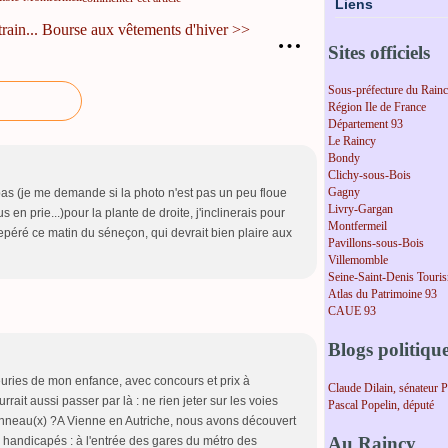
Liens
ain...
Bourse aux vêtements d'hiver >>
…
Sites officiels
Sous-préfecture du Rain
Région Ile de France
Département 93
Le Raincy
Bondy
Clichy-sous-Bois
Gagny
 pas (je me demande si la photo n'est pas un peu floue
Livry-Gargan
 en prie...)pour la plante de droite, j'inclinerais pour
Montfermeil
epéré ce matin du séneçon, qui devrait bien plaire aux
Pavillons-sous-Bois
Villemomble
Seine-Saint-Denis Touri
Atlas du Patrimoine 93
CAUE 93
Blogs politiqu
euries de mon enfance, avec concours et prix à
Claude Dilain, sénateur 
rait aussi passer par là : ne rien jeter sur les voies
Pascal Popelin, député
anneau(x) ?A Vienne en Autriche, nous avons découvert
Au Raincy
s handicapés : à l'entrée des gares du métro des