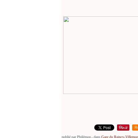
R
publié par Philémon
-
dans
Gare du Raincy-Villemo