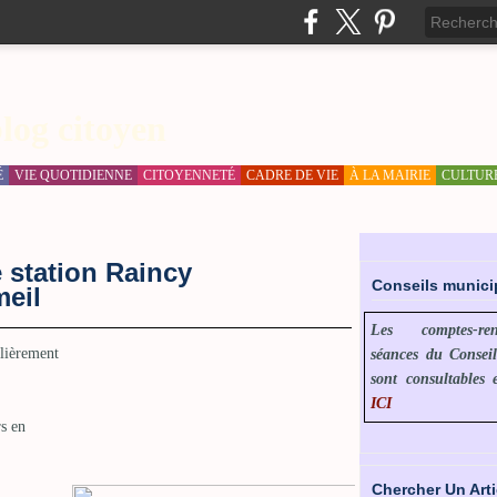
log citoyen
É
VIE QUOTIDIENNE
CITOYENNETÉ
CADRE DE VIE
À LA MAIRIE
CULTUR
e station Raincy
Conseils munic
eil
Les comptes-r
ulièrement
séances du Consei
sont consultables 
ICI
rs en
Chercher Un Arti