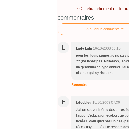
<< Débranchement du tram-tr
commentaires
Ajouter un commentaire
L
Lady Lala
16/10/2008 13:10
pour les fleurs jaunes, je ne sais
?? (ne tapez pas, Philémon, je vous
un géranium de type annuel.J'ai r
oiseaux qui s'y risquent
Répondre
F
fafoubleu
15/10/2008 07:30
J'ai un souvenir ému des gares fl
l'appui.L'éducation écologique pour
ferrées. Pour quoi pas un(des) p
l'éco-citoyenneté et le respect de