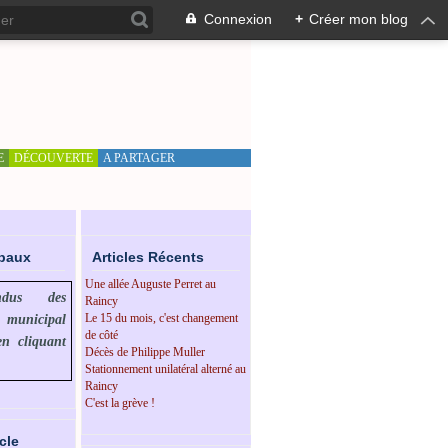
Connexion
+
Créer mon blog
E
DÉCOUVERTE
A PARTAGER
ipaux
Articles Récents
Une allée Auguste Perret au
endus des
Raincy
Le 15 du mois, c'est changement
l municipal
de côté
en cliquant
Décès de Philippe Muller
Stationnement unilatéral alterné au
Raincy
C'est la grève !
cle