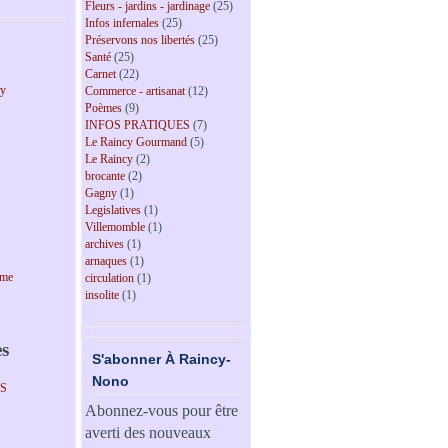
Fleurs - jardins - jardinage
(25)
Infos infernales
(25)
Préservons nos libertés
(25)
Santé
(25)
Carnet
(22)
cy
Commerce - artisanat
(12)
Poèmes
(9)
INFOS PRATIQUES
(7)
Le Raincy Gourmand
(5)
Le Raincy
(2)
brocante
(2)
Gagny
(1)
Legislatives
(1)
Villemomble
(1)
archives
(1)
arnaques
(1)
sme
circulation
(1)
insolite
(1)
es
S'abonner À Raincy-
Nono
PS
Abonnez-vous pour être
averti des nouveaux