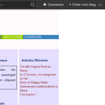
Connexion
+
Créer mon blog
E
DÉCOUVERTE
A PARTAGER
ipaux
Articles Récents
Une allée Auguste Perret au
endus des
Raincy
Le 15 du mois, c'est changement
l municipal
de côté
en cliquant
Décès de Philippe Muller
Stationnement unilatéral alterné au
Raincy
C'est la grève !
cle