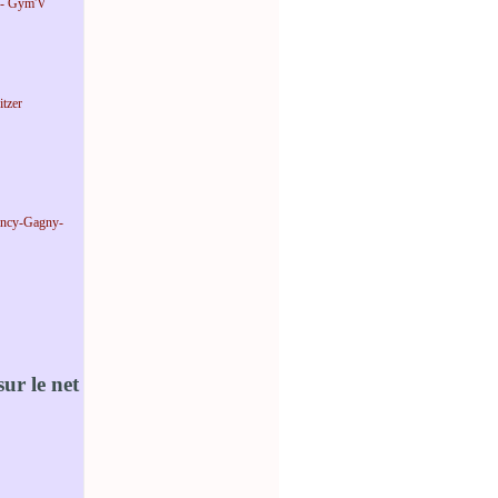
 - Gym'V
tzer
incy-Gagny-
ur le net