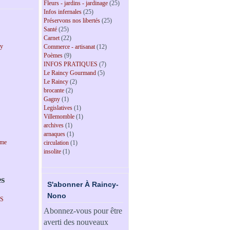
Fleurs - jardins - jardinage
(25)
Infos infernales
(25)
Préservons nos libertés
(25)
Santé
(25)
Carnet
(22)
cy
Commerce - artisanat
(12)
Poèmes
(9)
INFOS PRATIQUES
(7)
Le Raincy Gourmand
(5)
Le Raincy
(2)
brocante
(2)
Gagny
(1)
Legislatives
(1)
Villemomble
(1)
archives
(1)
arnaques
(1)
sme
circulation
(1)
insolite
(1)
es
S'abonner À Raincy-
Nono
PS
Abonnez-vous pour être
averti des nouveaux