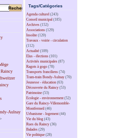
Tags/Catégories
Agenda culturel
(243)
Conseil municipal
(185)
Archives
(152)
Associations
(129)
Insolite
(120)
Travaux - voirie - circulation
(112)
Actualité
(109)
Elus - élections
(101)
Activités municipales
(87)
Ragots à gogo
(78)
Transports franciliens
(74)
Tram-train Bondy-Aulnay
(70)
Jeunesse - éducation
(63)
Découverte du Raincy
(53)
Patrimoine
(53)
Ecologie - environnement
(52)
Gare du Raincy-Villemomble-
Montfermeil
(46)
Urbanisme - logement
(44)
>
Vie du blog
(43)
Rues du Raincy
(36)
Balades
(29)
Vie politique
(28)