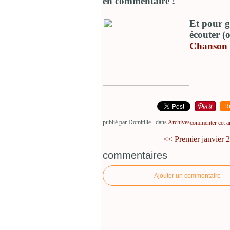
en commentaire !
Et pour g
écouter (
Chanson
R
publié par Domitille
-
dans
Archives
commenter cet ar
<< Premier janvier 
commentaires
Ajouter un commentaire