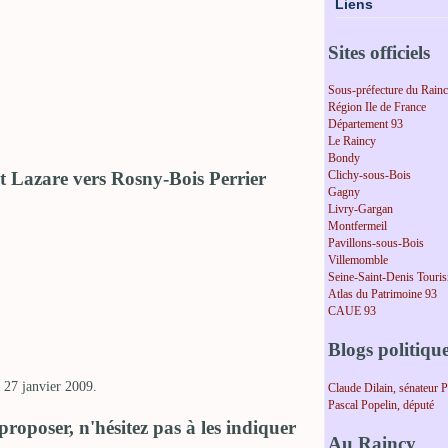
Liens
Sites officiels
Sous-préfecture du Rain
Région Ile de France
Département 93
Le Raincy
Bondy
 Lazare vers Rosny-Bois Perrier
Clichy-sous-Bois
Gagny
Livry-Gargan
Montfermeil
Pavillons-sous-Bois
Villemomble
Seine-Saint-Denis Touri
Atlas du Patrimoine 93
CAUE 93
Blogs politiqu
r 27 janvier 2009.
Claude Dilain, sénateur 
Pascal Popelin, député
 proposer, n'hésitez pas à les indiquer
Au Raincy