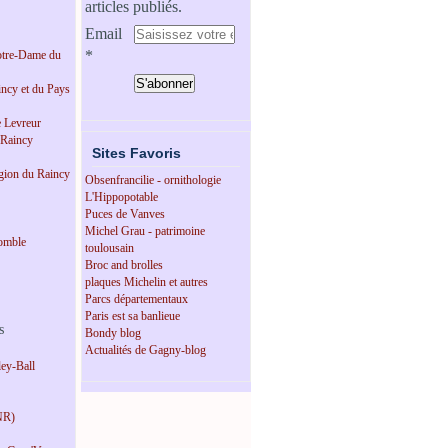
articles publiés.
Email
tre-Dame du
incy et du Pays
e Levreur
 Raincy
Sites Favoris
égion du Raincy
Obsenfrancilie - ornithologie
L'Hippopotable
Puces de Vanves
Michel Grau - patrimoine
omble
toulousain
Broc and brolles
plaques Michelin et autres
Parcs départementaux
Paris est sa banlieue
s
Bondy blog
Actualités de Gagny-blog
ey-Ball
NR)