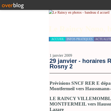
Le Raincy Nono, b
ACCUEIL
INFOS PRATIQUES
ACTUALIT
1 janvier 2009
29 janvier - horaires
Rosny 2
Prévisions SNCF RER E dépar
Montfermeil vers Haussmann-S
LE RAINCY VILLEMOMB
MONTFERMEIL vers Haussm
Lazare