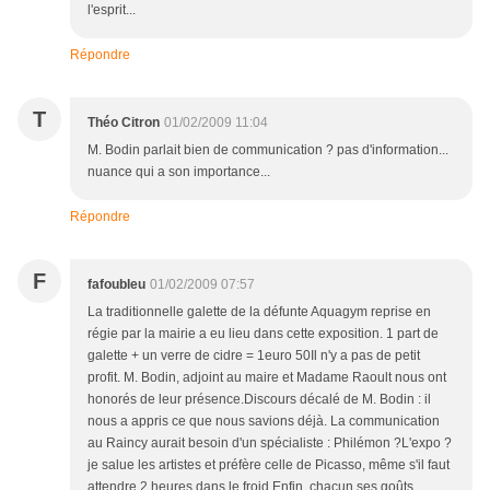
l'esprit...
Répondre
T
Théo Citron
01/02/2009 11:04
M. Bodin parlait bien de communication ? pas d'information...
nuance qui a son importance...
Répondre
F
fafoubleu
01/02/2009 07:57
La traditionnelle galette de la défunte Aquagym reprise en
régie par la mairie a eu lieu dans cette exposition. 1 part de
galette + un verre de cidre = 1euro 50Il n'y a pas de petit
profit. M. Bodin, adjoint au maire et Madame Raoult nous ont
honorés de leur présence.Discours décalé de M. Bodin : il
nous a appris ce que nous savions déjà. La communication
au Raincy aurait besoin d'un spécialiste : Philémon ?L'expo ?
je salue les artistes et préfère celle de Picasso, même s'il faut
attendre 2 heures dans le froid.Enfin, chacun ses goûts.