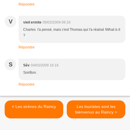
Répondre
V
vieil ermite
08/03/2009 09:16
Charles l'a pensé, mais c'est Thomas qui l'a réalisé !What is it
?
Répondre
S
Sév
04/03/2009 16:16
SoirBon.
Répondre
< Les sirènes du Raincy
Les touristes sont les
bienvenus au Raincy >