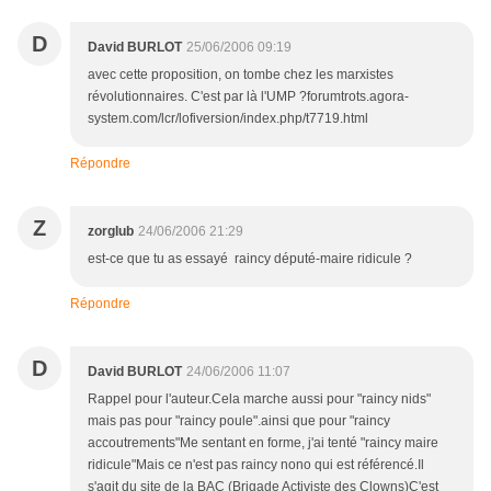
D
David BURLOT
25/06/2006 09:19
avec cette proposition, on tombe chez les marxistes
révolutionnaires. C'est par là l'UMP ?forumtrots.agora-
system.com/lcr/lofiversion/index.php/t7719.html
Répondre
Z
zorglub
24/06/2006 21:29
est-ce que tu as essayé raincy député-maire ridicule ?
Répondre
D
David BURLOT
24/06/2006 11:07
Rappel pour l'auteur.Cela marche aussi pour "raincy nids"
mais pas pour "raincy poule".ainsi que pour "raincy
accoutrements"Me sentant en forme, j'ai tenté "raincy maire
ridicule"Mais ce n'est pas raincy nono qui est référencé.Il
s'agit du site de la BAC (Brigade Activiste des Clowns)C'est