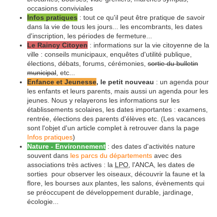
occasions conviviales
Infos pratiques
: tout ce qu'il peut être pratique de savoir
dans la vie de tous les jours... les encombrants, les dates
d'inscription, les périodes de fermeture...
Le Raincy Citoyen
: informations sur la vie citoyenne de la
ville : conseils municipaux, enquêtes d'utilité publique,
élections, débats, forums, cérémonies,
sortie du bulletin
municipal
, etc...
Enfance et Jeunesse
, le petit nouveau
: un agenda pour
les enfants et leurs parents, mais aussi un agenda pour les
jeunes. Nous y relayerons les informations sur les
établissements scolaires, les dates importantes : examens,
rentrée, élections des parents d'élèves etc. (Les vacances
sont l'objet d'un article complet à retrouver dans la page
Infos pratiques
)
Nature - Environnement
: des dates d'activités nature
souvent dans
les parcs du départements
avec des
associations très actives : la
LPO
, l'ANCA, les dates de
sorties pour observer les oiseaux, découvrir la faune et la
flore, les bourses aux plantes, les salons, évènements qui
se préoccupent de développement durable, jardinage,
écologie...