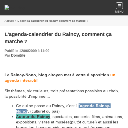
MENU
Accueil
» L'agenda-calendrier du Raincy, comment ça marche ?
L'agenda-calendrier du Raincy, comment ça
marche ?
Publié le 12/06/2009 à 11:00
Par
Domitille
Le Raincy-Nono, blog citoyen met à votre disposition
un
agenda interactif
Six thèmes, six couleurs, trois présentations possibles au choix,
la possibilité d'imprimer...
Ce qui se passe au Raincy, c'est l'
"
agenda Raincy-
Nono
", (culturel ou pas)
Autour du Raincy
, spectacles, concerts, films, animations,
expositions, visites et musées(plutôt culturel) et aussi les
brocantes, bourses, vide-greniers, marchés sympas,