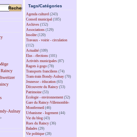
Tags/Catégories
Agenda culturel
(243)
Conseil municipal
(185)
Archives
(152)
Associations
(129)
Insolite
(120)
Travaux - voirie - circulation
(112)
Actualité
(109)
Elus - élections
(101)
Activités municipales
(87)
Ragots à gogo
(78)
Transports franciliens
(74)
Tram-train Bondy-Aulnay
(70)
Jeunesse - éducation
(63)
Découverte du Raincy
(53)
Patrimoine
(53)
Ecologie - environnement
(52)
Gare du Raincy-Villemomble-
Montfermeil
(46)
Urbanisme - logement
(44)
>
Vie du blog
(43)
Rues du Raincy
(36)
Balades
(29)
Vie politique
(28)