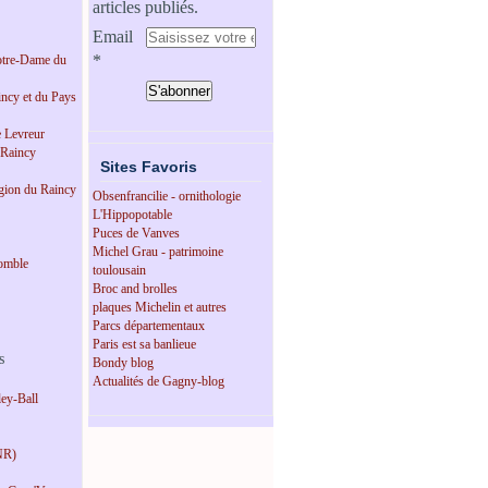
articles publiés.
Email
tre-Dame du
incy et du Pays
e Levreur
 Raincy
Sites Favoris
égion du Raincy
Obsenfrancilie - ornithologie
L'Hippopotable
Puces de Vanves
Michel Grau - patrimoine
omble
toulousain
Broc and brolles
plaques Michelin et autres
Parcs départementaux
Paris est sa banlieue
s
Bondy blog
Actualités de Gagny-blog
ey-Ball
NR)