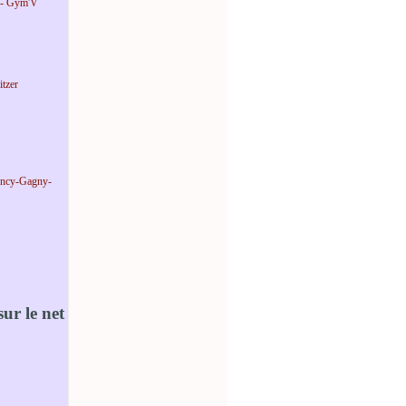
 - Gym'V
tzer
incy-Gagny-
ur le net