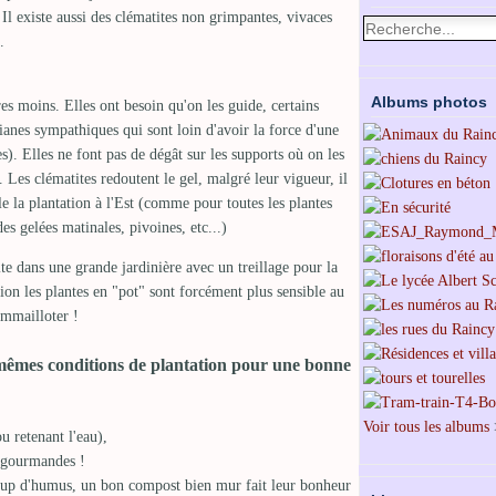
 Il existe aussi des clématites non grimpantes, vivaces
.
Albums photos
res moins. Elles ont besoin qu'on les guide, certains
ianes sympathiques qui sont loin d'avoir la force d'une
s). Elles ne font pas de dégât sur les supports où on les
. Les clématites redoutent le gel, malgré leur vigueur, il
ible la plantation à l'Est (comme pour toutes les plantes
es gelées matinales, pivoines, etc...)
ite dans une grande jardinière avec un treillage pour la
ntion les plantes en "pot" sont forcément plus sensible au
 emmailloter !
 mêmes conditions de plantation pour une bonne
Voir tous les albums
u retenant l'eau),
s gourmandes !
p d'humus, un bon compost bien mur fait leur bonheur