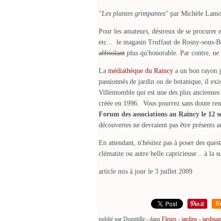
"Les plantes grimpantes"
par Michèle Lamont
Pour les amateurs, désireux de se procurer 
etc... le magasin Truffaut de Rosny-sous-Bo
affriolant
plus qu'honorable. Par contre, ne p
La
médiathèque du Raincy
a un bon rayon j
passionnés de jardin ou de botanique, il exis
Villemomble qui est une des plus anciennes d
créée en 1996. Vous pourrez sans doute ren
Forum des associations au Raincy le 12 
découvertes ne devraient pas être présents 
En attendant, n'hésitez pas à poser des ques
clématite ou autre belle capricieuse... à la su
article mis à jour le 3 juillet 2009
R
publié par Domitille
-
dans
Fleurs - jardins - jardina