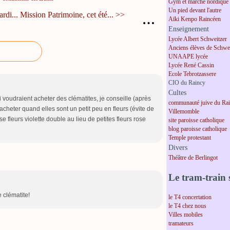
Gym et marche nordique
Un pied devant l'autre
rdi...
Mission Patrimoine, cet été... >>
…
Aïki Kenpo Raincéen
Enseignement
Lycée Albert Schweitzer
Anciens élèves de Schwei
UNAAPE lycée
Lycée René Cassin
Ecole Tebrotzassere
CIO du Raincy
Cultes
i voudraient acheter des clématites, je conseille (après
communauté juive du Ra
cheter quand elles sont un petit peu en fleurs (évite de
Villemomble
e fleurs violette double au lieu de petites fleurs rose
site paroisse catholique
blog paroisse catholique
Temple protestant
Divers
Théâtre de Berlingot
Le tram-train s
 clématite!
le T4 concertation
le T4 chez nous
Villes mobiles
tramateurs