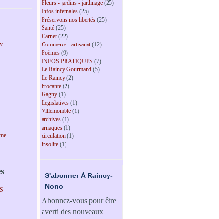
Fleurs - jardins - jardinage
(25)
Infos infernales
(25)
Préservons nos libertés
(25)
Santé
(25)
Carnet
(22)
cy
Commerce - artisanat
(12)
Poèmes
(9)
INFOS PRATIQUES
(7)
Le Raincy Gourmand
(5)
Le Raincy
(2)
brocante
(2)
Gagny
(1)
Legislatives
(1)
Villemomble
(1)
archives
(1)
arnaques
(1)
sme
circulation
(1)
insolite
(1)
es
S'abonner À Raincy-
Nono
PS
Abonnez-vous pour être
averti des nouveaux