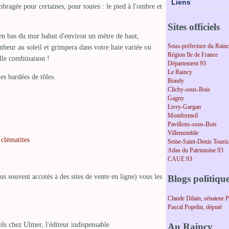
Liens
ragée pour certaines, pour toutes : le pied à l'ombre et
Sites officiels
 en bas du mur bahut d'environ un mètre de haut,
Sous-préfecture du Rain
nheur au soleil et grimpera dans votre haie variée ou
Région Ile de France
elle combinaison !
Département 93
Le Raincy
les bardées de tôles.
Bondy
Clichy-sous-Bois
Gagny
Livry-Gargan
Montfermeil
Pavillons-sous-Bois
Villemomble
 clématites
Seine-Saint-Denis Touri
Atlas du Patrimoine 93
CAUE 93
lus souvent accotés à des sites de vente en ligne) vous les
Blogs politiqu
Claude Dilain, sénateur 
Pascal Popelin, député
ls chez Ulmer, l'éditeur indispensable
Au Raincy