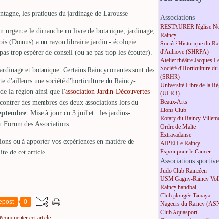
agne, les pratiques du jardinage de Larousse
Associations
RESTAURER l'église No
en urgence le dimanche un livre de botanique, jardinage,
Raincy
is (Domus) a un rayon librairie jardin - écologie
Société Historique du Ra
d'Aulnoye (SHRPA)
as trop espérer de conseil (ou ne pas trop les écouter).
Atelier théâtre Jacques L
Société d'Horticulture du
ardinage et botanique. Certains Raincynonautes sont des
(SRHR)
te d'ailleurs une société d'horticulture du Raincy-
Université Libre de la R
e la région ainsi que l'
association Jardin-Découvertes
(ULRR)
Beaux-Arts
contrer des membres des deux associations lors du
Lions Club
septembre
. Mise à jour du 3 juillet : les jardins-
Rotary du Raincy Villem
au Forum des Associations
Ordre de Malte
Extravadanse
tions ou à apporter vos expériences en matière de
AIPEI Le Raincy
Espoir pour le Cancer
ite de cet article.
Associations sportive
Judo Club Raincéen
USM Gagny-Raincy Voll
Raincy handball
Club plongée Tamaya
epost
0
Nageurs du Raincy (AS
Club Aquasport
ge
commenter cet article