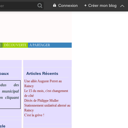
Connexion
+
Créer mon blog
E
DÉCOUVERTE
A PARTAGER
ipaux
Articles Récents
Une allée Auguste Perret au
endus des
Raincy
Le 15 du mois, c'est changement
l municipal
de côté
en cliquant
Décès de Philippe Muller
Stationnement unilatéral alterné au
Raincy
C'est la grève !
cle