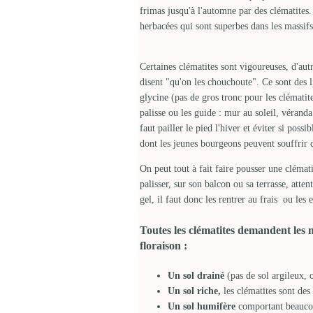
frimas jusqu'à l'automne par des clématites.
herbacées qui sont superbes dans les massifs
Certaines clématites sont vigoureuses, d'aut
disent "qu'on les chouchoute". Ce sont des l
glycine (pas de gros tronc pour les clématite
palisse ou les guide : mur au soleil, véranda
faut pailler le pied l'hiver et éviter si poss
dont les jeunes bourgeons peuvent souffrir d
On peut tout à fait faire pousser une clémat
palisser, sur son balcon ou sa terrasse, atte
gel, il faut donc les rentrer au frais ou les
Toutes les clématites demandent les
floraison :
Un sol drainé
(pas de sol argileux, o
Un sol riche,
les clématites sont de
Un sol humifère
comportant beaucou