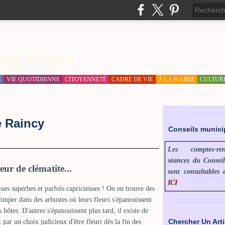
log citoyen
É
VIE QUOTIDIENNE
CITOYENNETÉ
CADRE DE VIE
À LA MAIRIE
CULTUR
e Raincy
Conseils munic
Les comptes-r
séances du Consei
eur de clématite...
sont consultables 
ICI
ues superbes et parfois capricieuses ! On en trouve des
imper dans des arbustes où leurs fleurs s'épanouissent
 hôtes. D'autres s'épanouissent plus tard, il existe de
Chercher Un Arti
 par un choix judicieux d'être fleuri dès la fin des