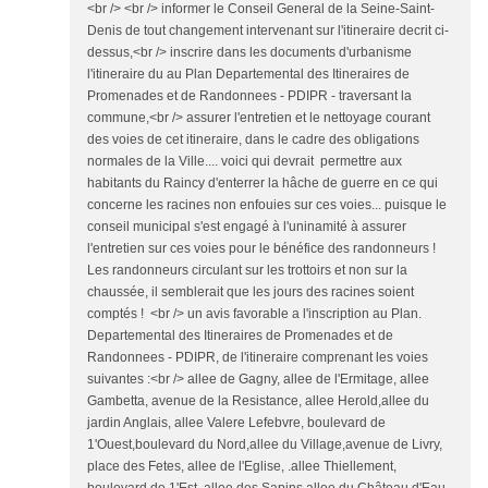
<br /> <br /> informer le Conseil General de la Seine-Saint-
Denis de tout changement intervenant sur l'itineraire decrit ci-
dessus,<br /> inscrire dans les documents d'urbanisme
l'itineraire du au Plan Departemental des Itineraires de
Promenades et de Randonnees - PDIPR - traversant la
commune,<br /> assurer l'entretien et le nettoyage courant
des voies de cet itineraire, dans le cadre des obligations
normales de la Ville.... voici qui devrait permettre aux
habitants du Raincy d'enterrer la hâche de guerre en ce qui
concerne les racines non enfouies sur ces voies... puisque le
conseil municipal s'est engagé à l'uninamité à assurer
l'entretien sur ces voies pour le bénéfice des randonneurs !
Les randonneurs circulant sur les trottoirs et non sur la
chaussée, il semblerait que les jours des racines soient
comptés ! <br /> un avis favorable a l'inscription au Plan.
Departemental des Itineraires de Promenades et de
Randonnees - PDIPR, de l'itineraire comprenant les voies
suivantes :<br /> allee de Gagny, allee de l'Ermitage, allee
Gambetta, avenue de la Resistance, allee Herold,allee du
jardin Anglais, allee Valere Lefebvre, boulevard de
1'Ouest,boulevard du Nord,allee du Village,avenue de Livry,
place des Fetes, allee de l'Eglise, .allee Thiellement,
boulevard de 1'Est, allee des Sapins,allee du Château d'Eau,