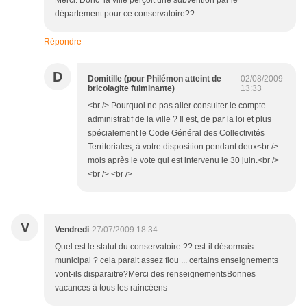
département pour ce conservatoire??
Répondre
D
Domitille (pour Philémon atteint de
02/08/2009
bricolagite fulminante)
13:33
<br /> Pourquoi ne pas aller consulter le compte
administratif de la ville ? Il est, de par la loi et plus
spécialement le Code Général des Collectivités
Territoriales, à votre disposition pendant deux<br />
mois après le vote qui est intervenu le 30 juin.<br />
<br /> <br />
V
Vendredi
27/07/2009 18:34
Quel est le statut du conservatoire ?? est-il désormais
municipal ? cela parait assez flou ... certains enseignements
vont-ils disparaitre?Merci des renseignementsBonnes
vacances à tous les raincéens