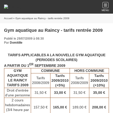
MENU
Accueil
» Gym aquatique au Raincy - tarifs rentrée 2009
Gym aquatique au Raincy - tarifs rentrée 2009
Publié le 29/07/2009 à 08:30
Par
Domitille
TARIFS APPLICABLES A LA
NOUVELLE GYM AQUATIQUE
(PERIODES SCOLAIRES)
ER
A PARTIR DU 1
SEPTEMBRE 2009
GYM
COMMUNE
HORS COMMUNE
AQUATIQUE
Tarifs
Tarifs
Tarifs
Tarifs
LE RAINCY
2009/2010
2009/2010
2008/2009
2008/2009
TARIFS 2009
(+5%)
(+10%)
Droit d'entrée
31,50 €
33,00
€
31,50 €
35,00
€
d'une personne
2 cours
hebdomadaires
157,50 €
165,00 €
189,00 €
208,00
€
(3/4 heure par