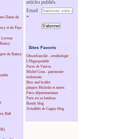
articles publiés.
Email
tre-Dame du
incy et du Pays
e Levreur
 Raincy
Sites Favoris
égion du Raincy
Obsenfrancilie - ornithologie
L'Hippopotable
Puces de Vanves
Michel Grau - patrimoine
omble
toulousain
Broc and brolles
plaques Michelin et autres
Parcs départementaux
Paris est sa banlieue
s
Bondy blog
Actualités de Gagny-blog
ey-Ball
NR)