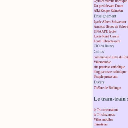
Gym et marche nordique
Un pied devant l'autre
Aïki Kenpo Raincéen
Enseignement
Lycée Albert Schweitzer
Anciens élèves de Schwei
UNAAPE lycée
Lycée René Cassin
Ecole Tebrotzassere
CIO du Raincy
Cultes
communauté juive du Ra
Villemomble
site paroisse catholique
blog paroisse catholique
Temple protestant
Divers
Théâtre de Berlingot
Le tram-train s
le T4 concertation
le T4 chez nous
Villes mobiles
tramateurs