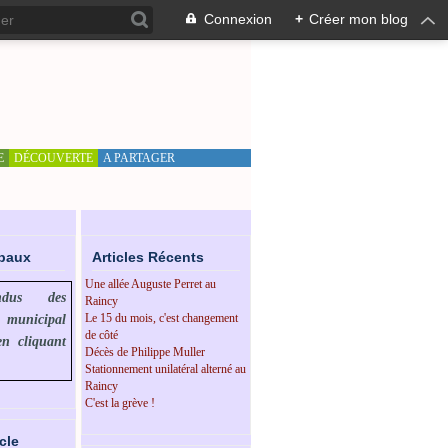
Connexion
+
Créer mon blog
E
DÉCOUVERTE
A PARTAGER
ipaux
Articles Récents
Une allée Auguste Perret au
endus des
Raincy
Le 15 du mois, c'est changement
l municipal
de côté
en cliquant
Décès de Philippe Muller
Stationnement unilatéral alterné au
Raincy
C'est la grève !
cle