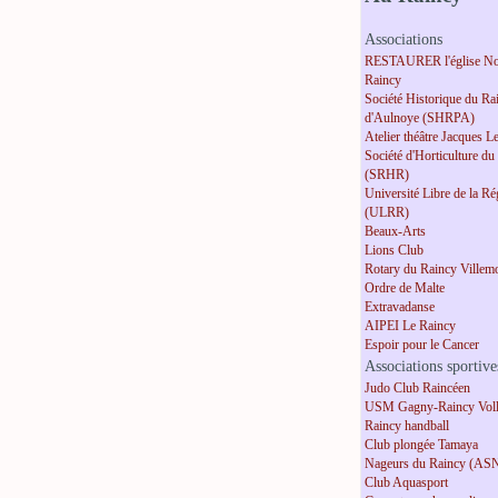
Associations
RESTAURER l'église No
Raincy
Société Historique du Ra
d'Aulnoye (SHRPA)
Atelier théâtre Jacques L
Société d'Horticulture du
(SRHR)
Université Libre de la R
(ULRR)
Beaux-Arts
Lions Club
Rotary du Raincy Villem
Ordre de Malte
Extravadanse
AIPEI Le Raincy
Espoir pour le Cancer
Associations sportive
Judo Club Raincéen
USM Gagny-Raincy Voll
Raincy handball
Club plongée Tamaya
Nageurs du Raincy (AS
Club Aquasport