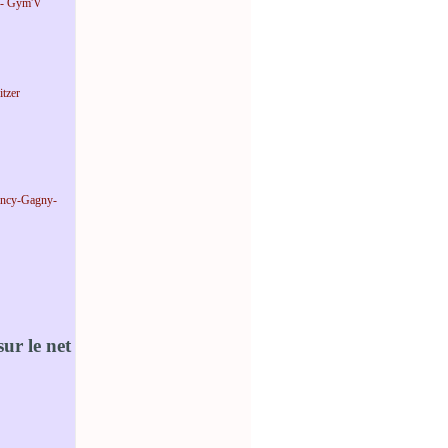
 - Gym'V
tzer
incy-Gagny-
ur le net