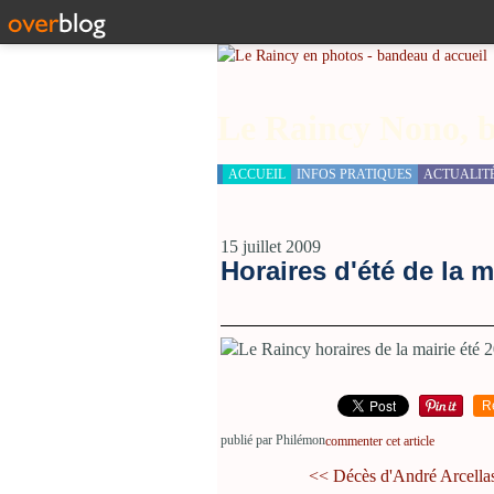
Le Raincy Nono, b
ACCUEIL
INFOS PRATIQUES
ACTUALIT
15 juillet 2009
Horaires d'été de la 
R
publié par Philémon
commenter cet article
<< Décès d'André Arcellasc