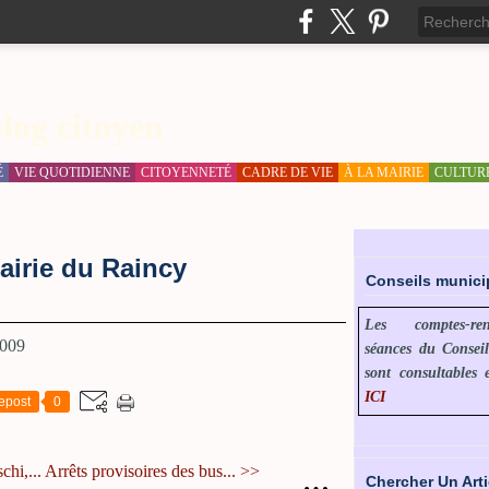
log citoyen
É
VIE QUOTIDIENNE
CITOYENNETÉ
CADRE DE VIE
À LA MAIRIE
CULTUR
mairie du Raincy
Conseils munic
Les comptes-r
séances du Consei
sont consultables 
ICI
epost
0
hi,...
Arrêts provisoires des bus... >>
…
Chercher Un Arti