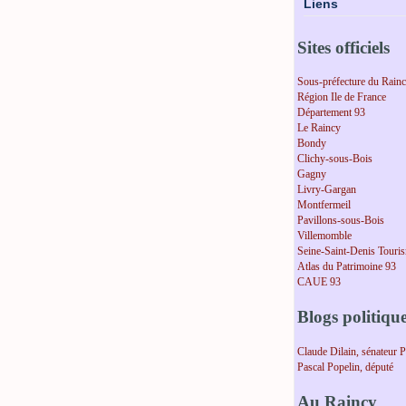
Liens
Sites officiels
Sous-préfecture du Rain
Région Ile de France
Département 93
Le Raincy
Bondy
Clichy-sous-Bois
Gagny
Livry-Gargan
Montfermeil
Pavillons-sous-Bois
Villemomble
Seine-Saint-Denis Touri
Atlas du Patrimoine 93
CAUE 93
Blogs politiqu
Claude Dilain, sénateur 
Pascal Popelin, député
Au Raincy