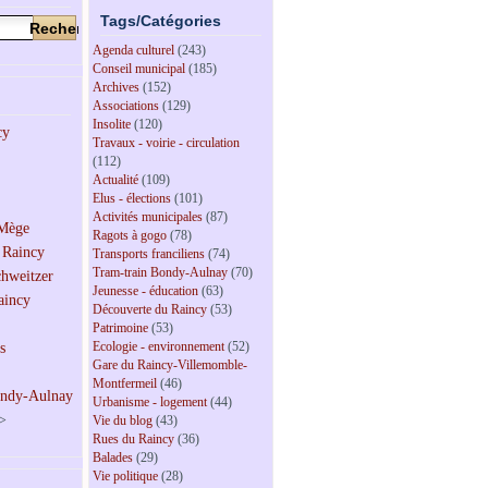
Tags/Catégories
Agenda culturel
(243)
Conseil municipal
(185)
Archives
(152)
Associations
(129)
Insolite
(120)
Travaux - voirie - circulation
(112)
Actualité
(109)
Elus - élections
(101)
Activités municipales
(87)
Ragots à gogo
(78)
Transports franciliens
(74)
Tram-train Bondy-Aulnay
(70)
Jeunesse - éducation
(63)
Découverte du Raincy
(53)
Patrimoine
(53)
Ecologie - environnement
(52)
Gare du Raincy-Villemomble-
Montfermeil
(46)
Urbanisme - logement
(44)
>
Vie du blog
(43)
Rues du Raincy
(36)
Balades
(29)
Vie politique
(28)