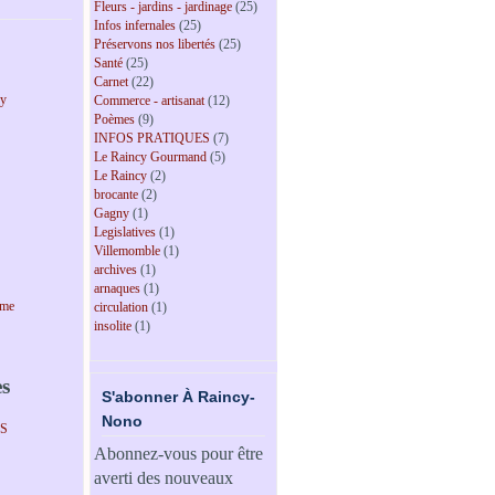
Fleurs - jardins - jardinage
(25)
Infos infernales
(25)
Préservons nos libertés
(25)
Santé
(25)
Carnet
(22)
cy
Commerce - artisanat
(12)
Poèmes
(9)
INFOS PRATIQUES
(7)
Le Raincy Gourmand
(5)
Le Raincy
(2)
brocante
(2)
Gagny
(1)
Legislatives
(1)
Villemomble
(1)
archives
(1)
arnaques
(1)
sme
circulation
(1)
insolite
(1)
es
S'abonner À Raincy-
Nono
PS
Abonnez-vous pour être
averti des nouveaux