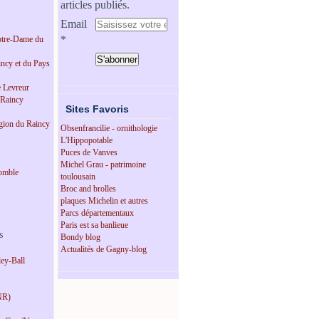
articles publiés.
Email
tre-Dame du
incy et du Pays
e Levreur
 Raincy
Sites Favoris
égion du Raincy
Obsenfrancilie - ornithologie
L'Hippopotable
Puces de Vanves
Michel Grau - patrimoine
omble
toulousain
Broc and brolles
plaques Michelin et autres
Parcs départementaux
Paris est sa banlieue
s
Bondy blog
Actualités de Gagny-blog
ey-Ball
NR)