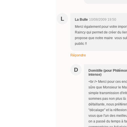
L
La Bulle
10/08/2009 19:50
Merci également pour votre importa
Raincy qui permet de créer du li
propose que notre maire vous sub
public !!
Répondre
D
Domitille (pour Philém
intense)
<br /> Merci pour ces enc
sûre que Monsieur le Mai
simple transmission d'inf
sommes pas non plus là
défaillante, nous préfér
"décalage" et la réflexio
vous que l'un des meill
on a passé du temps à fair