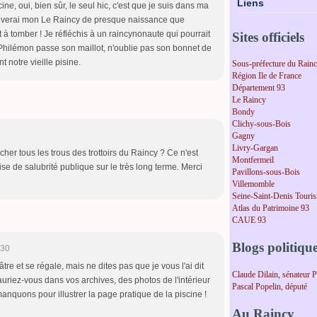
Liens
ine, oui, bien sûr, le seul hic, c'est que je suis dans ma
rouverai mon Le Raincy de presque naissance que
à tomber ! Je réfléchis à un raincynonaute qui pourrait
Sites officiels
Philémon passe son maillot, n'oublie pas son bonnet de
t notre vieille pisine.
Sous-préfecture du Rain
Région Ile de France
Département 93
Le Raincy
Bondy
Clichy-sous-Bois
Gagny
Livry-Gargan
cher tous les trous des trottoirs du Raincy ? Ce n'est
Montfermeil
ise de salubrité publique sur le très long terme. Merci
Pavillons-sous-Bois
Villemomble
Seine-Saint-Denis Touri
Atlas du Patrimoine 93
CAUE 93
Blogs politiqu
:30
âtre et se régale, mais ne dites pas que je vous l'ai dit
Claude Dilain, sénateur 
uriez-vous dans vos archives, des photos de l'intérieur
Pascal Popelin, député
anquons pour illustrer la page pratique de la piscine !
Au Raincy