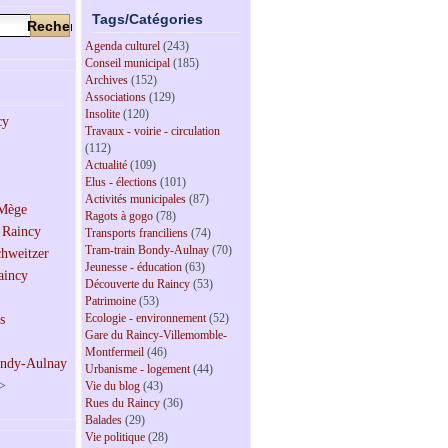
Tags/Catégories
Agenda culturel
(243)
Conseil municipal
(185)
Archives
(152)
Associations
(129)
Insolite
(120)
Travaux - voirie - circulation
(112)
Actualité
(109)
Elus - élections
(101)
Activités municipales
(87)
Ragots à gogo
(78)
Transports franciliens
(74)
Tram-train Bondy-Aulnay
(70)
Jeunesse - éducation
(63)
Découverte du Raincy
(53)
Patrimoine
(53)
Ecologie - environnement
(52)
Gare du Raincy-Villemomble-
Montfermeil
(46)
Urbanisme - logement
(44)
>
Vie du blog
(43)
Rues du Raincy
(36)
Balades
(29)
Vie politique
(28)