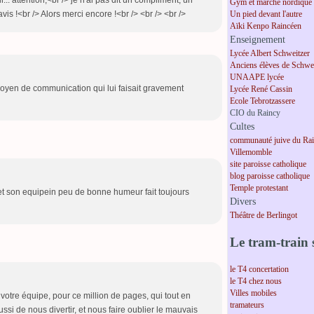
r... attention,<br /> je n'ai pas dit un compliment, un
Gym et marche nordique
Un pied devant l'autre
is !<br /> Alors merci encore !<br /> <br /> <br />
Aïki Kenpo Raincéen
Enseignement
Lycée Albert Schweitzer
Anciens élèves de Schwei
UNAAPE lycée
oyen de communication qui lui faisait gravement
Lycée René Cassin
Ecole Tebrotzassere
CIO du Raincy
Cultes
communauté juive du Ra
Villemomble
site paroisse catholique
blog paroisse catholique
Temple protestant
et son equipein peu de bonne humeur fait toujours
Divers
Théâtre de Berlingot
Le tram-train s
le T4 concertation
le T4 chez nous
Villes mobiles
 votre équipe, pour ce million de pages, qui tout en
tramateurs
si de nous divertir, et nous faire oublier le mauvais