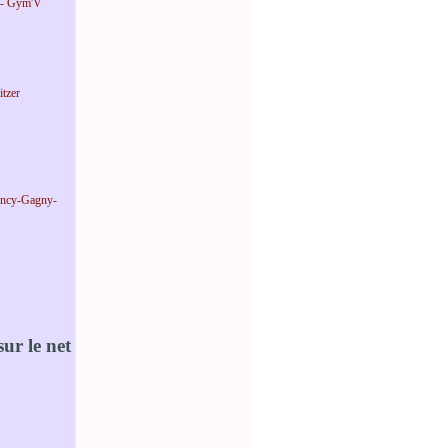
 - Gym'V
tzer
incy-Gagny-
ur le net