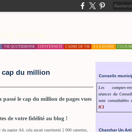
log citoyen
É
VIE QUOTIDIENNE
CITOYENNETÉ
CADRE DE VIE
À LA MAIRIE
CULTUR
 cap du million
Conseils munic
Les comptes-r
séances du Consei
 passé le cap du million de pages vues
sont consultables 
ICI
s de votre fidélité au blog !
Chercher Un Arti
ur du papier A4, cela aurait représenté 2 000 ramettes,