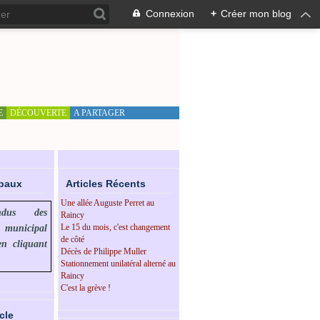
Connexion
+
Créer mon blog
E
DÉCOUVERTE
A PARTAGER
ipaux
Articles Récents
Une allée Auguste Perret au
endus des
Raincy
Le 15 du mois, c'est changement
l municipal
de côté
en cliquant
Décès de Philippe Muller
Stationnement unilatéral alterné au
Raincy
C'est la grève !
cle