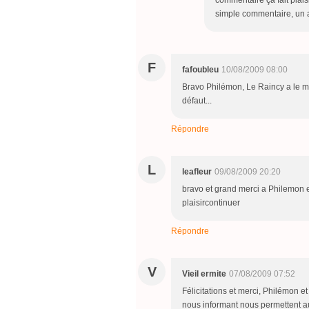
commentaire ça fait plaisi
simple commentaire, un av
F
fafoubleu
10/08/2009 08:00
Bravo Philémon, Le Raincy a le m
défaut...
Répondre
L
leafleur
09/08/2009 20:20
bravo et grand merci a Philemon 
plaisircontinuer
Répondre
V
Vieil ermite
07/08/2009 07:52
Félicitations et merci, Philémon et
nous informant nous permettent aus