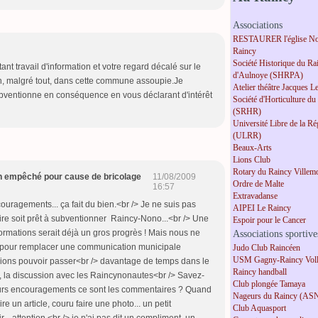
Associations
RESTAURER l'église No
Raincy
Société Historique du Ra
nt travail d'information et votre regard décalé sur le
d'Aulnoye (SHRPA)
en, malgré tout, dans cette commune assoupie.Je
Atelier théâtre Jacques L
ventionne en conséquence en vous déclarant d'intérêt
Société d'Horticulture du
(SRHR)
Université Libre de la R
(ULRR)
Beaux-Arts
Lions Club
Rotary du Raincy Villem
on empêché pour cause de bricolage
11/08/2009
Ordre de Malte
16:57
Extravadanse
ouragements... ça fait du bien.<br /> Je ne suis pas
AIPEI Le Raincy
re soit prêt à subventionner Raincy-Nono...<br /> Une
Espoir pour le Cancer
ormations serait déjà un gros progrès ! Mais nous ne
Associations sportive
 pour remplacer une communication municipale
Judo Club Raincéen
USM Gagny-Raincy Voll
erions pouvoir passer<br /> davantage de temps dans le
Raincy handball
n, la discussion avec les Raincynonautes<br /> Savez-
Club plongée Tamaya
eurs encouragements ce sont les commentaires ? Quand
Nageurs du Raincy (AS
e un article, couru faire une photo... un petit
Club Aquasport