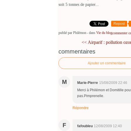
soit 5 tonnes de papier...
Repost
publié par Philémon
-
dans
Vie du blog
commenter cet
<< Airparif : pollution ozo
commentaires
Ajouter un commentaire
M
Marie-Pierre
15/08/2009 22:46
Merci à Philémon et Domitille pout
pas.Pimprenelle.
Répondre
F
fafoubleu
12/08/2009 12:40