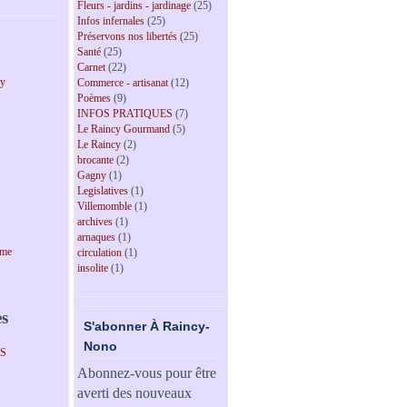
Fleurs - jardins - jardinage
(25)
Infos infernales
(25)
Préservons nos libertés
(25)
Santé
(25)
Carnet
(22)
cy
Commerce - artisanat
(12)
Poèmes
(9)
INFOS PRATIQUES
(7)
Le Raincy Gourmand
(5)
Le Raincy
(2)
brocante
(2)
Gagny
(1)
Legislatives
(1)
Villemomble
(1)
archives
(1)
arnaques
(1)
sme
circulation
(1)
insolite
(1)
es
S'abonner À Raincy-
Nono
PS
Abonnez-vous pour être
averti des nouveaux