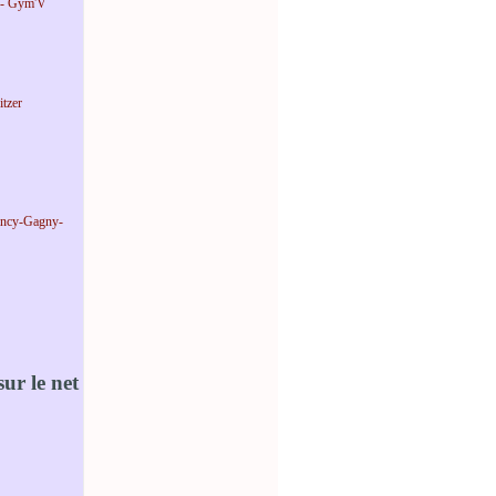
 - Gym'V
tzer
incy-Gagny-
ur le net