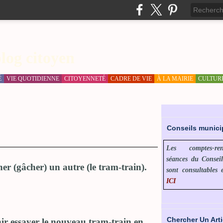
log citoyen
É
VIE QUOTIDIENNE
CITOYENNETÉ
CADRE DE VIE
À LA MAIRIE
CULTUR
Conseils munic
Les comptes-r
séances du Consei
er (gâcher) un autre (le tram-train).
sont consultables 
ICI
Chercher Un Arti
ir essayer le nouveau tram-train en