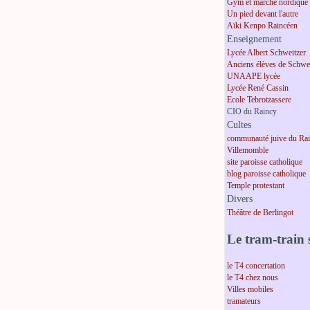
Gym et marche nordique
Un pied devant l'autre
Aïki Kenpo Raincéen
Enseignement
Lycée Albert Schweitzer
Anciens élèves de Schwei
UNAAPE lycée
Lycée René Cassin
Ecole Tebrotzassere
CIO du Raincy
Cultes
communauté juive du Ra
Villemomble
site paroisse catholique
blog paroisse catholique
Temple protestant
Divers
Théâtre de Berlingot
Le tram-train s
le T4 concertation
le T4 chez nous
Villes mobiles
tramateurs