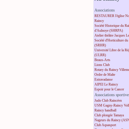
Associations
RESTAURER l'église No
Raincy
Société Historique du Ra
d'Aulnoye (SHRPA)
Atelier théâtre Jacques L
Société d'Horticulture du
(SRHR)
Université Libre de la R
(ULRR)
Beaux-Arts
Lions Club
Rotary du Raincy Villem
Ordre de Malte
Extravadanse
AIPEI Le Raincy
Espoir pour le Cancer
Associations sportive
Judo Club Raincéen
USM Gagny-Raincy Voll
Raincy handball
Club plongée Tamaya
Nageurs du Raincy (AS
Club Aquasport