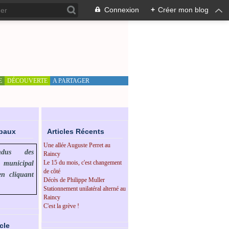
Connexion
+
Créer mon blog
E
DÉCOUVERTE
A PARTAGER
ipaux
Articles Récents
Une allée Auguste Perret au
endus des
Raincy
Le 15 du mois, c'est changement
l municipal
de côté
en cliquant
Décès de Philippe Muller
Stationnement unilatéral alterné au
Raincy
C'est la grève !
cle