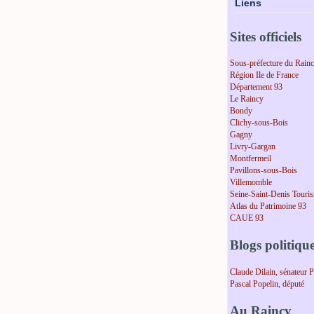
Liens
Sites officiels
Sous-préfecture du Rain
Région Ile de France
Département 93
Le Raincy
Bondy
Clichy-sous-Bois
Gagny
Livry-Gargan
Montfermeil
Pavillons-sous-Bois
Villemomble
Seine-Saint-Denis Touri
Atlas du Patrimoine 93
CAUE 93
Blogs politiqu
Claude Dilain, sénateur 
Pascal Popelin, député
Au Raincy