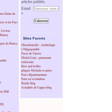
articles publiés.
Email
tre-Dame du
incy et du Pays
e Levreur
 Raincy
Sites Favoris
égion du Raincy
Obsenfrancilie - ornithologie
L'Hippopotable
Puces de Vanves
Michel Grau - patrimoine
omble
toulousain
Broc and brolles
plaques Michelin et autres
Parcs départementaux
Paris est sa banlieue
s
Bondy blog
Actualités de Gagny-blog
ey-Ball
NR)