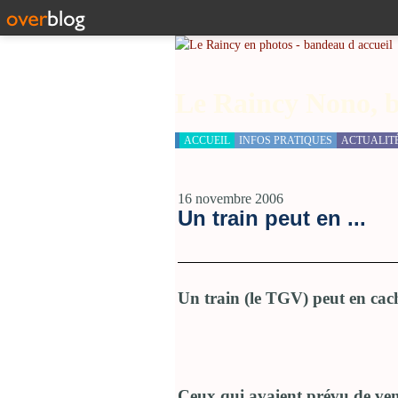
Le Raincy Nono, b
ACCUEIL
INFOS PRATIQUES
ACTUALIT
16 novembre 2006
Un train peut en ...
Un train (le TGV) peut en cach
Ceux qui avaient prévu de ven