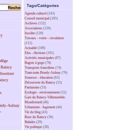
Tags/Catégories
Agenda culturel
(243)
Conseil municipal
(185)
Archives
(152)
Associations
(129)
Insolite
(120)
Travaux - voirie - circulation
(112)
Actualité
(109)
Elus - élections
(101)
Activités municipales
(87)
Ragots à gogo
(78)
Transports franciliens
(74)
Tram-train Bondy-Aulnay
(70)
Jeunesse - éducation
(63)
Découverte du Raincy
(53)
Patrimoine
(53)
Ecologie - environnement
(52)
Gare du Raincy-Villemomble-
Montfermeil
(46)
Urbanisme - logement
(44)
>
Vie du blog
(43)
Rues du Raincy
(36)
Balades
(29)
Vie politique
(28)