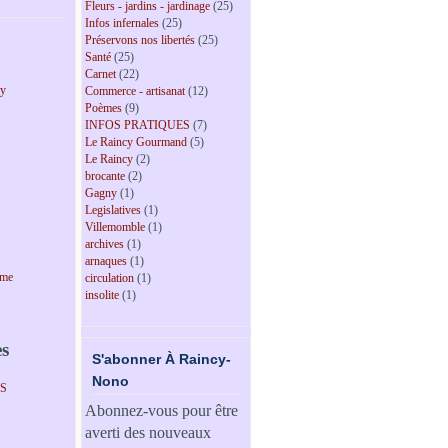
Fleurs - jardins - jardinage
(25)
Infos infernales
(25)
Préservons nos libertés
(25)
Santé
(25)
Carnet
(22)
cy
Commerce - artisanat
(12)
Poèmes
(9)
INFOS PRATIQUES
(7)
Le Raincy Gourmand
(5)
Le Raincy
(2)
brocante
(2)
Gagny
(1)
Legislatives
(1)
Villemomble
(1)
archives
(1)
arnaques
(1)
sme
circulation
(1)
insolite
(1)
es
S'abonner À Raincy-
Nono
PS
Abonnez-vous pour être
averti des nouveaux