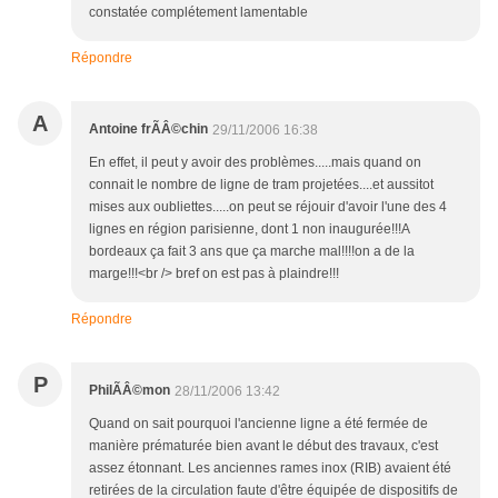
constatée complétement lamentable
Répondre
A
Antoine frÃÂ©chin
29/11/2006 16:38
En effet, il peut y avoir des problèmes.....mais quand on
connait le nombre de ligne de tram projetées....et aussitot
mises aux oubliettes.....on peut se réjouir d'avoir l'une des 4
lignes en région parisienne, dont 1 non inaugurée!!!A
bordeaux ça fait 3 ans que ça marche mal!!!!on a de la
marge!!!<br /> bref on est pas à plaindre!!!
Répondre
P
PhilÃÂ©mon
28/11/2006 13:42
Quand on sait pourquoi l'ancienne ligne a été fermée de
manière prématurée bien avant le début des travaux, c'est
assez étonnant. Les anciennes rames inox (RIB) avaient été
retirées de la circulation faute d'être équipée de dispositifs de