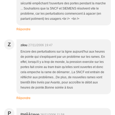
sécurité empêchant l'ouverture des portes pendant la marche
... Souhaitons que la SNCF et SIEMENS résolvent vite le
problème, car les perturbations commencent à agacer (en
parlant poliment) les usagers.<br /> <br />
Répondre
Z
zilou
27/11/2006 19:47
Encore des perturbations sur la ligne aujourd'hui aux heures
de pointe qui s'expliquent par un problème sur les rames. En
effet, lorsqu'il y a trop de monde, la pression exercée sur les
portes fait croire au tram train qu'elles sont ouvertes et donc
cela empeche la rame de démarrer...La SNCF est entrain de
réfléchir aux problèmes...De plus, de nouvelles rames vont
bientôt être livrés par Avanto, pour accroître le débit aux
heures de pointe.Bonne soirée à tous
Répondre
P
PhilÃÂ©mon
26/11/2006 11:58