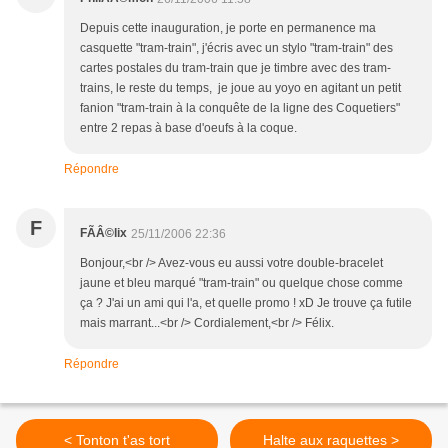
Depuis cette inauguration, je porte en permanence ma
casquette "tram-train", j'écris avec un stylo "tram-train" des
cartes postales du tram-train que je timbre avec des tram-
trains, le reste du temps, je joue au yoyo en agitant un petit
fanion "tram-train à la conquête de la ligne des Coquetiers"
entre 2 repas à base d'oeufs à la coque.
Répondre
F
FÃÂ©lix
25/11/2006 22:36
Bonjour,<br /> Avez-vous eu aussi votre double-bracelet
jaune et bleu marqué "tram-train" ou quelque chose comme
ça ? J'ai un ami qui l'a, et quelle promo ! xD Je trouve ça futile
mais marrant...<br /> Cordialement,<br /> Félix.
Répondre
< Tonton t'as tort
Halte aux raquettes >