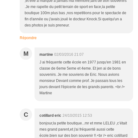
,et elle a marqué a jamais ma memoire,tant de bon souvenirs
.Je me rapelle du petit terrain de sport en face,la petite
boutique 100m plus bas ,nos repetitions pour le spectacle de
fin d'année ou j'avais joué le docteur Knock.Si quelqu'un a
des photos je suis preneur.
Répondre
M
martine
02/03/2016 21:07
J ai fréquente cette école en 1977 jusqu'en 1981 en
classe de 6eme 5eme et 4eme. Et jen ai de bons
souvenirs. Je me souviens de Eric. Nous avions
monsieur Devant comme prof. Je passais tous les
jours devant l'épicerie de tes grands parents. <br />
Martine
C
cotillard eric
24/10/2015 12:53
bonjour,la petite boutique...mr et mme LELEU ,c’était
mes grand parent,et j'ai fréquenté aussi cette
école.bien sur des bon souvenir !!.<br /> eric cotillard