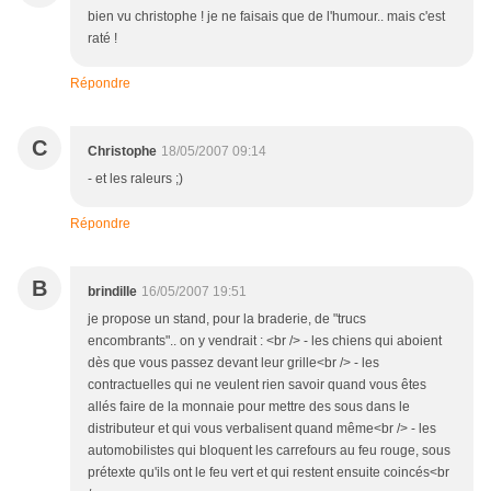
bien vu christophe ! je ne faisais que de l'humour.. mais c'est
raté !
Répondre
C
Christophe
18/05/2007 09:14
- et les raleurs ;)
Répondre
B
brindille
16/05/2007 19:51
je propose un stand, pour la braderie, de "trucs
encombrants".. on y vendrait : <br /> - les chiens qui aboient
dès que vous passez devant leur grille<br /> - les
contractuelles qui ne veulent rien savoir quand vous êtes
allés faire de la monnaie pour mettre des sous dans le
distributeur et qui vous verbalisent quand même<br /> - les
automobilistes qui bloquent les carrefours au feu rouge, sous
prétexte qu'ils ont le feu vert et qui restent ensuite coincés<br