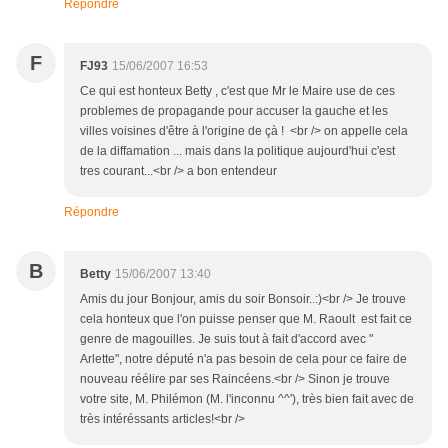
Répondre
F
FJ93
15/06/2007 16:53
Ce qui est honteux Betty , c'est que Mr le Maire use de ces
problemes de propagande pour accuser la gauche et les
villes voisines d'être à l'origine de çà ! <br /> on appelle cela
de la diffamation ... mais dans la politique aujourd'hui c'est
tres courant...<br /> a bon entendeur
Répondre
B
Betty
15/06/2007 13:40
Amis du jour Bonjour, amis du soir Bonsoir..:)<br /> Je trouve
cela honteux que l'on puisse penser que M. Raoult est fait ce
genre de magouilles. Je suis tout à fait d'accord avec "
Arlette", notre député n'a pas besoin de cela pour ce faire de
nouveau réélire par ses Raincéens.<br /> Sinon je trouve
votre site, M. Philémon (M. l'inconnu ^^'), très bien fait avec de
très intéréssants articles!<br />