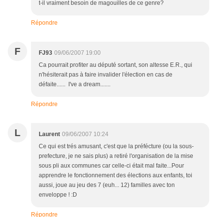
t-il vraiment besoin de magouilles de ce genre?
Répondre
F
FJ93
09/06/2007 19:00
Ca pourrait profiter au député sortant, son altesse E.R., qui
n'hésiterait pas à faire invalider l'élection en cas de
défaite...... I've a dream.......
Répondre
L
Laurent
09/06/2007 10:24
Ce qui est trés amusant, c'est que la préfécture (ou la sous-
prefecture, je ne sais plus) a retiré l'organisation de la mise
sous pli aux communes car celle-ci était mal faite...Pour
apprendre le fonctionnement des élections aux enfants, toi
aussi, joue au jeu des 7 (euh... 12) familles avec ton
enveloppe ! :D
Répondre