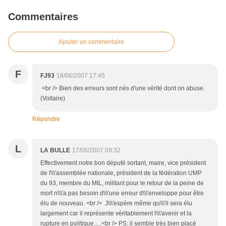
Commentaires
Ajouter un commentaire
F
FJ93
18/06/2007 17:45
<br /> Bien des erreurs sont nés d'une vérité dont on abuse.
(Voltaire)
Répondre
L
LA BULLE
17/06/2007 09:32
Effectivement notre bon député sortant, maire, vice président
de l\\\'assemblée nationale, président de la fédération UMP
du 93, membre du MIL, militant pour le retour de la peine de
mort n\\\'a pas besoin d\\\'une erreur d\\\'enveloppe pour être
élu de nouveau. <br /> J\\\'espère même qu\\\'il sera élu
largement car il représente véritablement l\\\'avenir et la
rupture en politique.....<br /> PS: il semble très bien placé