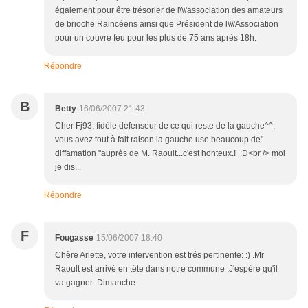
également pour être trésorier de l\\\'association des amateurs
de brioche Raincéens ainsi que Président de l\\\'Association
pour un couvre feu pour les plus de 75 ans après 18h.
Répondre
B
Betty
16/06/2007 21:43
Cher Fj93, fidèle défenseur de ce qui reste de la gauche^^,
vous avez tout à fait raison la gauche use beaucoup de"
diffamation "auprès de M. Raoult...c'est honteux.! :D<br /> moi
je dis...
Répondre
F
Fougasse
15/06/2007 18:40
Chère Arlette, votre intervention est trés pertinente: :) .Mr
Raoult est arrivé en tête dans notre commune .J'espère qu'il
va gagner Dimanche.