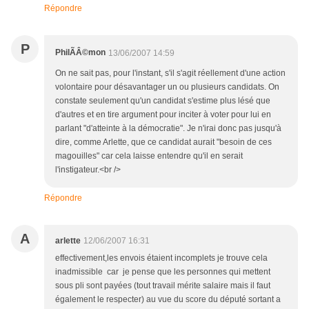
Répondre
P
PhilÃÂ©mon
13/06/2007 14:59
On ne sait pas, pour l'instant, s'il s'agit réellement d'une action
volontaire pour désavantager un ou plusieurs candidats. On
constate seulement qu'un candidat s'estime plus lésé que
d'autres et en tire argument pour inciter à voter pour lui en
parlant "d'atteinte à la démocratie". Je n'irai donc pas jusqu'à
dire, comme Arlette, que ce candidat aurait "besoin de ces
magouilles" car cela laisse entendre qu'il en serait
l'instigateur.<br />
Répondre
A
arlette
12/06/2007 16:31
effectivement,les envois étaient incomplets je trouve cela
inadmissible car je pense que les personnes qui mettent
sous pli sont payées (tout travail mérite salaire mais il faut
également le respecter) au vue du score du député sortant a