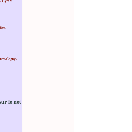
 - Gym'V
tzer
incy-Gagny-
ur le net