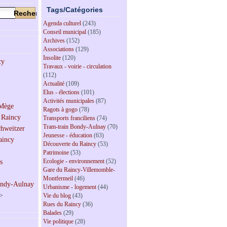
Tags/Catégories
Agenda culturel
(243)
Conseil municipal
(185)
Archives
(152)
Associations
(129)
Insolite
(120)
Travaux - voirie - circulation
(112)
Actualité
(109)
Elus - élections
(101)
Activités municipales
(87)
Ragots à gogo
(78)
Transports franciliens
(74)
Tram-train Bondy-Aulnay
(70)
Jeunesse - éducation
(63)
Découverte du Raincy
(53)
Patrimoine
(53)
Ecologie - environnement
(52)
Gare du Raincy-Villemomble-
Montfermeil
(46)
Urbanisme - logement
(44)
>
Vie du blog
(43)
Rues du Raincy
(36)
Balades
(29)
Vie politique
(28)