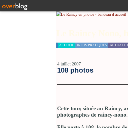
Le Raincy Nono, b
ACCUEIL
INFOS PRATIQUES
ACTUALIT
4 juillet 2007
108 photos
Cette tour, située au Raincy, a
photographes de raincy-nono.
Elle porte à 108, le nombre de