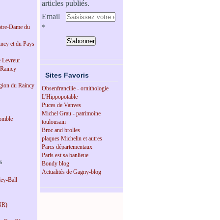
articles publiés.
Email
tre-Dame du
incy et du Pays
e Levreur
 Raincy
Sites Favoris
égion du Raincy
Obsenfrancilie - ornithologie
L'Hippopotable
Puces de Vanves
Michel Grau - patrimoine
omble
toulousain
Broc and brolles
plaques Michelin et autres
Parcs départementaux
Paris est sa banlieue
s
Bondy blog
Actualités de Gagny-blog
ey-Ball
NR)