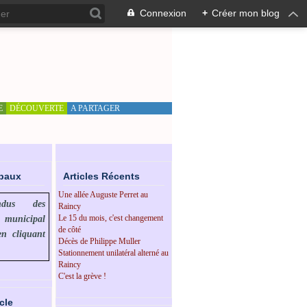
Connexion
+
Créer mon blog
E
DÉCOUVERTE
A PARTAGER
ipaux
Articles Récents
Une allée Auguste Perret au
endus des
Raincy
Le 15 du mois, c'est changement
l municipal
de côté
en cliquant
Décès de Philippe Muller
Stationnement unilatéral alterné au
Raincy
C'est la grève !
cle