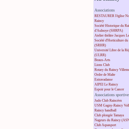
Associations
RESTAURER l'église No
Raincy
Société Historique du Ra
d'Aulnoye (SHRPA)
Atelier théâtre Jacques L
Société d'Horticulture du
(SRHR)
Université Libre de la R
(ULRR)
Beaux-Arts
Lions Club
Rotary du Raincy Villem
Ordre de Malte
Extravadanse
AIPEI Le Raincy
Espoir pour le Cancer
Associations sportive
Judo Club Raincéen
USM Gagny-Raincy Voll
Raincy handball
Club plongée Tamaya
Nageurs du Raincy (AS
Club Aquasport