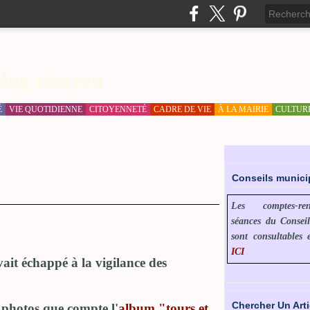
log citoyen
É
VIE QUOTIDIENNE
CITOYENNETÉ
CADRE DE VIE
À LA MAIRIE
CULTUR
Conseils munic
Les comptes-r
séances du Consei
sont consultables 
ICI
vait échappé à la vigilance des
Chercher Un Arti
 photos que compte l'
album "tours et