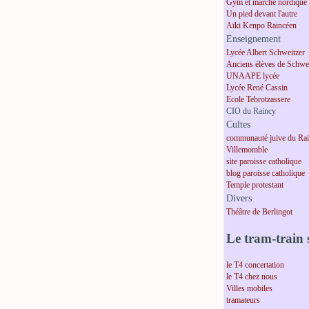
Gym et marche nordique
Un pied devant l'autre
Aïki Kenpo Raincéen
Enseignement
Lycée Albert Schweitzer
Anciens élèves de Schwei
UNAAPE lycée
Lycée René Cassin
Ecole Tebrotzassere
CIO du Raincy
Cultes
communauté juive du Ra
Villemomble
site paroisse catholique
blog paroisse catholique
Temple protestant
Divers
Théâtre de Berlingot
Le tram-train s
le T4 concertation
le T4 chez nous
Villes mobiles
tramateurs