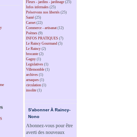
Fleurs - jardins - jardinage
(25)
Infos infernales
(25)
Préservons nos libertés
(25)
Santé
(25)
Carnet
(22)
cy
Commerce - artisanat
(12)
Poèmes
(9)
INFOS PRATIQUES
(7)
Le Raincy Gourmand
(5)
Le Raincy
(2)
brocante
(2)
Gagny
(1)
Legislatives
(1)
Villemomble
(1)
archives
(1)
arnaques
(1)
sme
circulation
(1)
insolite
(1)
es
S'abonner À Raincy-
Nono
PS
Abonnez-vous pour être
averti des nouveaux