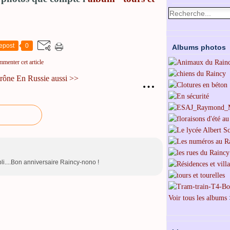
epost
0
Albums photos
mmenter cet article
trône
En Russie aussi >>
…
li....Bon anniversaire Raincy-nono !
Voir tous les albums