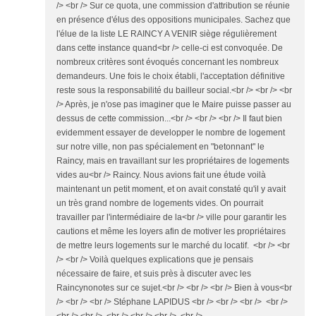
/> <br /> Sur ce quota, une commission d'attribution se réunie
en présence d'élus des oppositions municipales. Sachez que
l'élue de la liste LE RAINCY A VENIR siège régulièrement
dans cette instance quand<br /> celle-ci est convoquée. De
nombreux critères sont évoqués concernant les nombreux
demandeurs. Une fois le choix établi, l'acceptation définitive
reste sous la responsabilité du bailleur social.<br /> <br /> <br
/> Après, je n'ose pas imaginer que le Maire puisse passer au
dessus de cette commission...<br /> <br /> <br /> Il faut bien
evidemment essayer de developper le nombre de logement
sur notre ville, non pas spécialement en "betonnant" le
Raincy, mais en travaillant sur les propriétaires de logements
vides au<br /> Raincy. Nous avions fait une étude voilà
maintenant un petit moment, et on avait constaté qu'il y avait
un très grand nombre de logements vides. On pourrait
travailler par l'intermédiaire de la<br /> ville pour garantir les
cautions et même les loyers afin de motiver les propriétaires
de mettre leurs logements sur le marché du locatif. <br /> <br
/> <br /> Voilà quelques explications que je pensais
nécessaire de faire, et suis près à discuter avec les
Raincynonotes sur ce sujet.<br /> <br /> <br /> Bien à vous<br
/> <br /> <br /> Stéphane LAPIDUS <br /> <br /> <br /> <br />
<br /> <br /> <br /> <br /> <br /> <br />