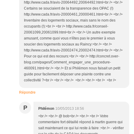
http://www.cada.fr/avis-20064492,20064492.html<br /> <br />
Certains se souciaient de la transparence des OPAC (!)
http://www.cada.fr/avis-20000461,20000461.html<br /> <br />
Inventaire des logements sociaux, mais sans le nom des
occupants (!):<br /> <br /> http://www.cada.fr/conseil-
20061099,20061099.html<br /> <br /> Un autre exemple
amusant, comme quoi vous n'êtes pas le premier à vous
soucier des logements sociaux au Raincy:<br /> <br />
http://www.cada.fr/avis-20002474,20002474.html<br /> <br />
Pour ce qui est des recours:<br /> <br /> http://concret.over-
blog.com/pages/Comment_engager_une_procedure-
460091.html<br /> <br /> Et si Philémon nous faisait un petit
guide pour facilement déposer une plainte contre une
collectivité ?<br /> <br /> <br /> <br /> <br /> <br /> <br />
Répondre
P
Philémon
10/05/2013 18:56
<br /> <br /> @ bob<br /> <br /> <br /> Votre
commentaire fort détaillé répond à martin guerre qui
sait maintenant ce qui lui reste à faire :<br /> - vérifier
sur le site de la CADA les documents