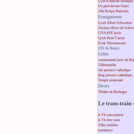
Gym et marche nordique
Un pied devant l'autre
Aïki Kenpo Raincéen
Enseignement
Lycée Albert Schweitzer
Anciens élèves de Schwei
UNAAPE lycée
Lycée René Cassin
Ecole Tebrotzassere
CIO du Raincy
Cultes
communauté juive du Ra
Villemomble
site paroisse catholique
blog paroisse catholique
Temple protestant
Divers
Théâtre de Berlingot
Le tram-train s
le T4 concertation
le T4 chez nous
Villes mobiles
tramateurs