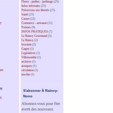
Fleurs - jardins - jardinage
(25)
Infos infernales
(25)
Préservons nos libertés
(25)
Santé
(25)
Carnet
(22)
cy
Commerce - artisanat
(12)
Poèmes
(9)
INFOS PRATIQUES
(7)
Le Raincy Gourmand
(5)
Le Raincy
(2)
brocante
(2)
Gagny
(1)
Legislatives
(1)
Villemomble
(1)
archives
(1)
arnaques
(1)
sme
circulation
(1)
insolite
(1)
es
S'abonner À Raincy-
Nono
PS
Abonnez-vous pour être
averti des nouveaux