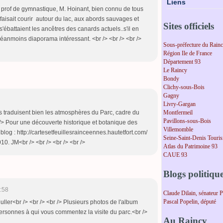
Liens
re prof de gymnastique, M. Hoinant, bien connu de tous
faisait courir autour du lac, aux abords sauvages et
Sites officiels
s'ébattaient les ancêtres des canards actuels..s'il en
 Néanmoins diaporama intéressant. <br /> <br /> <br />
Sous-préfecture du Rain
Région Ile de France
Département 93
Le Raincy
Bondy
Clichy-sous-Bois
Gagny
Livry-Gargan
os traduisent bien les atmosphères du Parc, cadre du
Montfermeil
Pavillons-sous-Bois
 /> Pour une découverte historique et botanique des
Villemomble
blog : http://cartesetfeuillesrainceennes.hautetfort.com/
Seine-Saint-Denis Touri
0. JM<br /> <br /> <br /> <br />
Atlas du Patrimoine 93
CAUE 93
Blogs politiqu
:58
Claude Dilain, sénateur 
Pascal Popelin, député
ller<br /> <br /> <br /> Plusieurs photos de l'album
rsonnes à qui vous commentez la visite du parc.<br />
Au Raincy