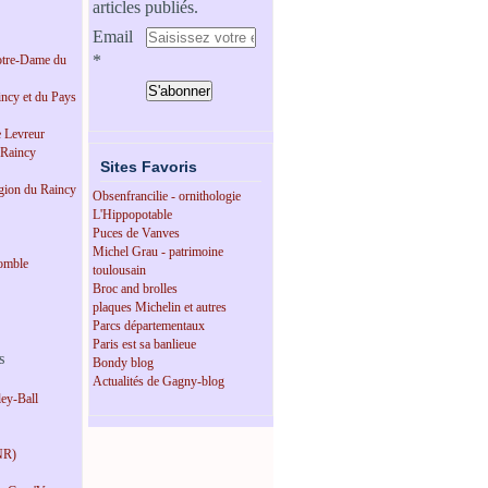
articles publiés.
Email
tre-Dame du
incy et du Pays
e Levreur
 Raincy
Sites Favoris
égion du Raincy
Obsenfrancilie - ornithologie
L'Hippopotable
Puces de Vanves
Michel Grau - patrimoine
omble
toulousain
Broc and brolles
plaques Michelin et autres
Parcs départementaux
Paris est sa banlieue
s
Bondy blog
Actualités de Gagny-blog
ey-Ball
NR)