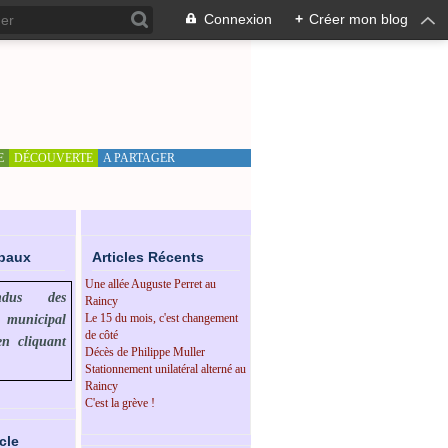
Connexion
+
Créer mon blog
E
DÉCOUVERTE
A PARTAGER
ipaux
Articles Récents
Une allée Auguste Perret au
endus des
Raincy
Le 15 du mois, c'est changement
l municipal
de côté
en cliquant
Décès de Philippe Muller
Stationnement unilatéral alterné au
Raincy
C'est la grève !
cle