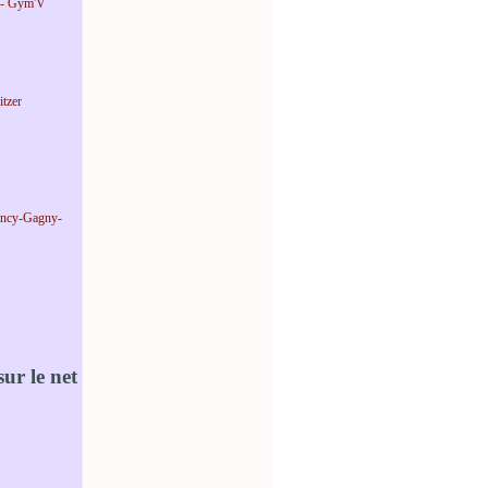
 - Gym'V
tzer
incy-Gagny-
ur le net