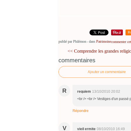
R
publié par Philémon
-
dans
Patrimoine
commenter cet 
<< Comprendre les grandes religio
commentaires
Ajouter un commentaire
R
requiem
13/10/2010 20:02
<br /> <br /> Vestiges d'un passé pr
Répondre
V
vieil ermite
08/10/2010 16:49