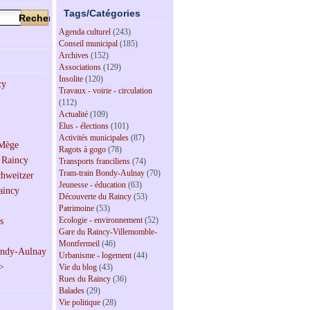
Tags/Catégories
Agenda culturel
(243)
Conseil municipal
(185)
Archives
(152)
Associations
(129)
Insolite
(120)
Travaux - voirie - circulation
(112)
Actualité
(109)
Elus - élections
(101)
Activités municipales
(87)
Ragots à gogo
(78)
Transports franciliens
(74)
Tram-train Bondy-Aulnay
(70)
Jeunesse - éducation
(63)
Découverte du Raincy
(53)
Patrimoine
(53)
Ecologie - environnement
(52)
Gare du Raincy-Villemomble-
Montfermeil
(46)
Urbanisme - logement
(44)
>
Vie du blog
(43)
Rues du Raincy
(36)
Balades
(29)
Vie politique
(28)