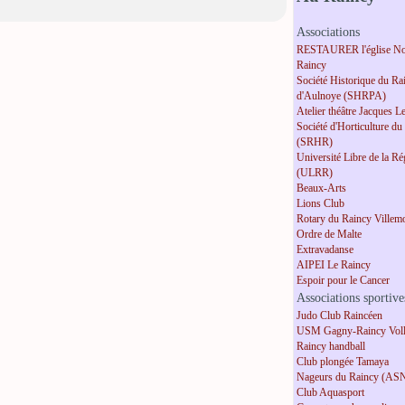
Associations
RESTAURER l'église No
Raincy
Société Historique du Ra
d'Aulnoye (SHRPA)
Atelier théâtre Jacques L
Société d'Horticulture du
(SRHR)
Université Libre de la R
(ULRR)
Beaux-Arts
Lions Club
Rotary du Raincy Villem
Ordre de Malte
Extravadanse
AIPEI Le Raincy
Espoir pour le Cancer
Associations sportive
Judo Club Raincéen
USM Gagny-Raincy Voll
Raincy handball
Club plongée Tamaya
Nageurs du Raincy (AS
Club Aquasport