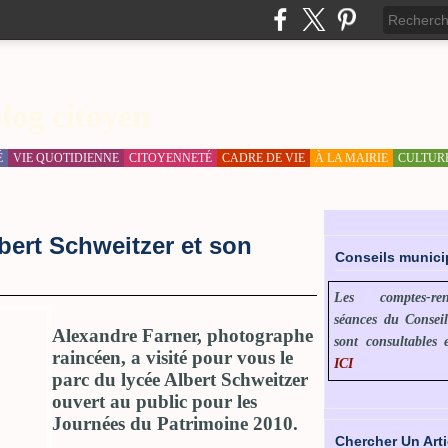
log citoyen
É
VIE QUOTIDIENNE
CITOYENNETÉ
CADRE DE VIE
À LA MAIRIE
CULTUR
lbert Schweitzer et son
Conseils munic
Les comptes-r
séances du Consei
Alexandre Farner, photographe
sont consultables 
raincéen, a visité pour vous le
ICI
parc du lycée Albert Schweitzer
ouvert au public pour les
Journées du Patrimoine 2010.
Chercher Un Arti