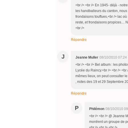
<br /> <br /> En 1945- déjà - not
les handballeurs du canton, nous 
frondaisons touffues,<br /> lac où 
reste, et frondaisons propices....
<br />
Répondre
J
Jeanne Muller
08/10/2010 07:24
<br /> <br /> Bel album : les phot
Lycée du Raincy.<br /> <br /> <br
mêmes lieux, on peut consulter le 
, notes des 19 et 29 Septembre 201
Répondre
P
Philémon
08/10/2010 09
<br /> <br /> @ Jeanne Mu
montrent un groupe de pe
<br /> <br /> <br />