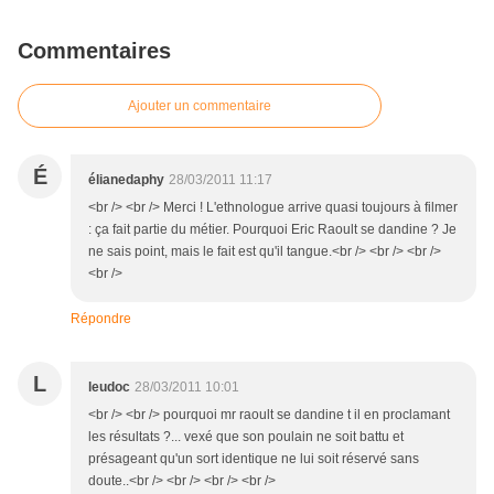
Commentaires
Ajouter un commentaire
É
élianedaphy
28/03/2011 11:17
<br /> <br /> Merci ! L'ethnologue arrive quasi toujours à filmer
: ça fait partie du métier. Pourquoi Eric Raoult se dandine ? Je
ne sais point, mais le fait est qu'il tangue.<br /> <br /> <br />
<br />
Répondre
L
leudoc
28/03/2011 10:01
<br /> <br /> pourquoi mr raoult se dandine t il en proclamant
les résultats ?... vexé que son poulain ne soit battu et
présageant qu'un sort identique ne lui soit réservé sans
doute..<br /> <br /> <br /> <br />