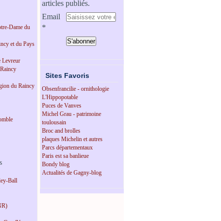
articles publiés.
Email
tre-Dame du
incy et du Pays
e Levreur
 Raincy
Sites Favoris
égion du Raincy
Obsenfrancilie - ornithologie
L'Hippopotable
Puces de Vanves
Michel Grau - patrimoine
omble
toulousain
Broc and brolles
plaques Michelin et autres
Parcs départementaux
Paris est sa banlieue
s
Bondy blog
Actualités de Gagny-blog
ey-Ball
NR)