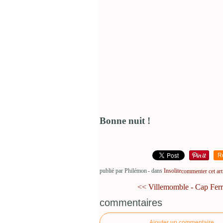
Bonne nuit !
R
publié par Philémon
-
dans
Insolite
commenter cet art
<< Villemomble - Cap Ferre
commentaires
Ajouter un commentaire