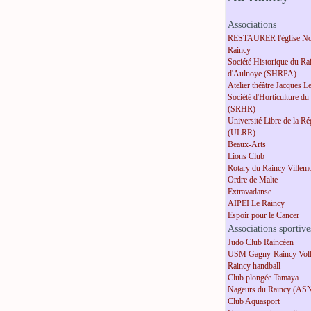
Associations
RESTAURER l'église No
Raincy
Société Historique du Ra
d'Aulnoye (SHRPA)
Atelier théâtre Jacques L
Société d'Horticulture du
(SRHR)
Université Libre de la R
(ULRR)
Beaux-Arts
Lions Club
Rotary du Raincy Villem
Ordre de Malte
Extravadanse
AIPEI Le Raincy
Espoir pour le Cancer
Associations sportive
Judo Club Raincéen
USM Gagny-Raincy Voll
Raincy handball
Club plongée Tamaya
Nageurs du Raincy (AS
Club Aquasport