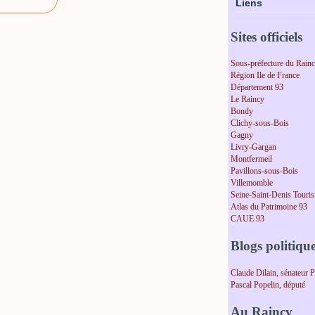
Liens
Sites officiels
Sous-préfecture du Rain
Région Ile de France
Département 93
Le Raincy
Bondy
Clichy-sous-Bois
Gagny
Livry-Gargan
Montfermeil
Pavillons-sous-Bois
Villemomble
Seine-Saint-Denis Touri
Atlas du Patrimoine 93
CAUE 93
Blogs politiqu
Claude Dilain, sénateur 
Pascal Popelin, député
Au Raincy