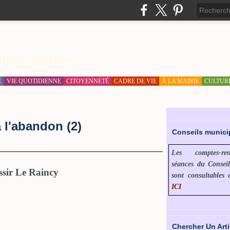
log citoyen
É
VIE QUOTIDIENNE
CITOYENNETÉ
CADRE DE VIE
À LA MAIRIE
CULTUR
 l'abandon (2)
Conseils munic
Les comptes-r
séances du Consei
sont consultables 
ICI
Chercher Un Arti