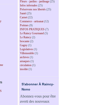
Fleurs - jardins - jardinage
(25)
Infos infernales
(25)
Préservons nos libertés
(25)
Santé
(25)
Carnet
(22)
cy
Commerce - artisanat
(12)
Poèmes
(9)
INFOS PRATIQUES
(7)
Le Raincy Gourmand
(5)
Le Raincy
(2)
brocante
(2)
Gagny
(1)
Legislatives
(1)
Villemomble
(1)
archives
(1)
arnaques
(1)
sme
circulation
(1)
insolite
(1)
es
S'abonner À Raincy-
Nono
PS
Abonnez-vous pour être
averti des nouveaux