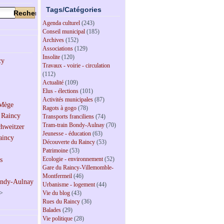
Tags/Catégories
Agenda culturel
(243)
Conseil municipal
(185)
Archives
(152)
Associations
(129)
Insolite
(120)
Travaux - voirie - circulation
(112)
Actualité
(109)
Elus - élections
(101)
Activités municipales
(87)
Ragots à gogo
(78)
Transports franciliens
(74)
Tram-train Bondy-Aulnay
(70)
Jeunesse - éducation
(63)
Découverte du Raincy
(53)
Patrimoine
(53)
Ecologie - environnement
(52)
Gare du Raincy-Villemomble-
Montfermeil
(46)
Urbanisme - logement
(44)
>
Vie du blog
(43)
Rues du Raincy
(36)
Balades
(29)
Vie politique
(28)