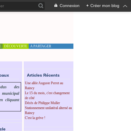
Connexion
+
Créer mon blog
E
DÉCOUVERTE
A PARTAGER
ipaux
Articles Récents
Une allée Auguste Perret au
endus des
Raincy
Le 15 du mois, c'est changement
l municipal
de côté
en cliquant
Décès de Philippe Muller
Stationnement unilatéral alterné au
Raincy
C'est la grève !
cle