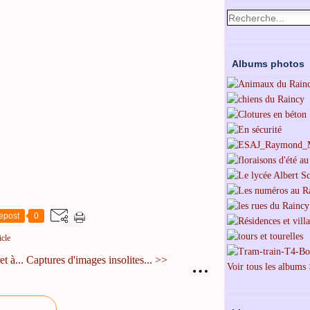
Albums photos
epost
0
icle
t à...
Captures d'images insolites... >>
…
Voir tous les albums