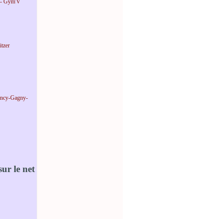
 - Gym'V
tzer
incy-Gagny-
ur le net