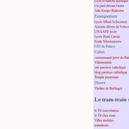
Gym et marche nordique
Un pied devant l'autre
Aïki Kenpo Raincéen
Enseignement
Lycée Albert Schweitzer
Anciens élèves de Schwei
UNAAPE lycée
Lycée René Cassin
Ecole Tebrotzassere
CIO du Raincy
Cultes
communauté juive du Ra
Villemomble
site paroisse catholique
blog paroisse catholique
Temple protestant
Divers
Théâtre de Berlingot
Le tram-train s
le T4 concertation
le T4 chez nous
Villes mobiles
tramateurs