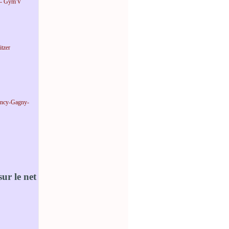
 - Gym'V
tzer
incy-Gagny-
ur le net