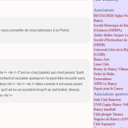
Associations
RESTAURER l'église No
Raincy
Société Historique du Ra
d'Aulnoye (SHRPA)
e vous conseille de vous adressez à la Police
Atelier théâtre Jacques L
Société d'Horticulture du
(SRHR)
Université Libre de la R
(ULRR)
Beaux-Arts
Lions Club
Rotary du Raincy Villem
br /> <br /> C'est un chat (opéré) qui n'est jamais "parti
Ordre de Malte
confiant et sociable quelqu'un l'a peut-être recueilli sans
Extravadanse
AIPEI Le Raincy
out.<br /> <br /> <br /> Mais comme il est aussi assez
Espoir pour le Cancer
qu'il ait eu un accident et qu'il se soit traîné, blessé,
Associations sportive
n.<br />
Judo Club Raincéen
USM Gagny-Raincy Voll
Raincy handball
Club plongée Tamaya
Nageurs du Raincy (AS
Club Aquasport