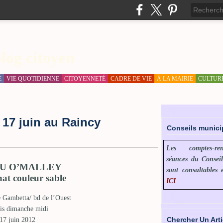
log citoyen
É
VIE QUOTIDIENNE
CITOYENNETÉ
CADRE DE VIE
À LA MAIRIE
CULTUR
17 juin au Raincy
Conseils munic
Les comptes-r
séances du Consei
U O’MALLEY
sont consultables 
hat couleur sable
ICI
ée Gambetta/ bd de l’Ouest
is dimanche midi
Chercher Un Arti
17 juin 2012