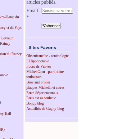
articles publiés.
Email
tre-Dame du
incy et du Pays
e Levreur
 Raincy
Sites Favoris
égion du Raincy
Obsenfrancilie - ornithologie
L'Hippopotable
Puces de Vanves
Michel Grau - patrimoine
omble
toulousain
Broc and brolles
plaques Michelin et autres
Parcs départementaux
Paris est sa banlieue
s
Bondy blog
Actualités de Gagny-blog
ey-Ball
NR)