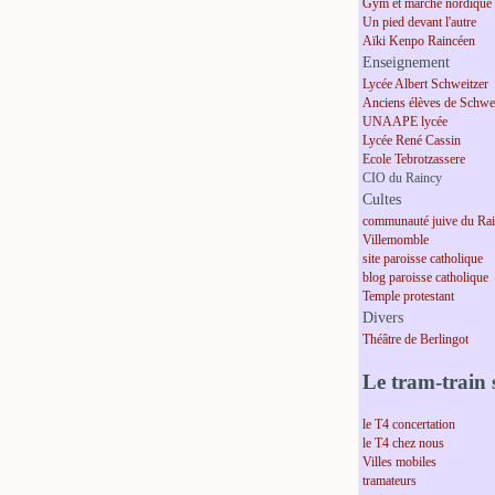
Gym et marche nordique
Un pied devant l'autre
Aïki Kenpo Raincéen
Enseignement
Lycée Albert Schweitzer
Anciens élèves de Schwei
UNAAPE lycée
Lycée René Cassin
Ecole Tebrotzassere
CIO du Raincy
Cultes
communauté juive du Ra
Villemomble
site paroisse catholique
blog paroisse catholique
Temple protestant
Divers
Théâtre de Berlingot
Le tram-train s
le T4 concertation
le T4 chez nous
Villes mobiles
tramateurs