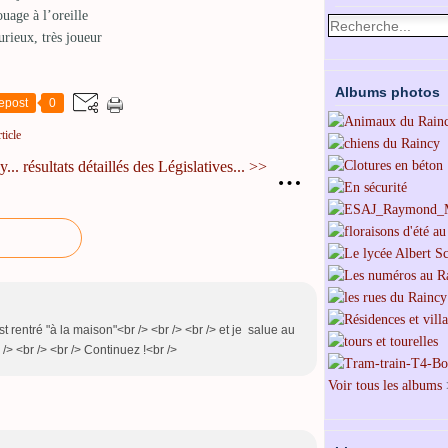
ouage à l’oreille
urieux, très joueur
Albums photos
epost
0
ticle
...
résultats détaillés des Législatives... >>
…
est rentré "à la maison"<br /> <br /> <br /> et je salue au
/> <br /> <br /> Continuez !<br />
Voir tous les albums