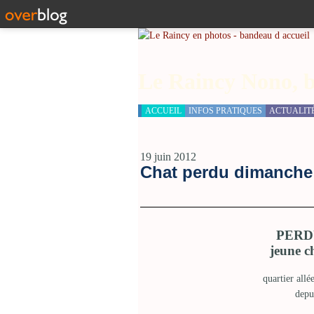
Le Raincy Nono, b
ACCUEIL
INFOS PRATIQUES
ACTUALIT
19 juin 2012
Chat perdu dimanche 
PERD
jeune c
quartier all
depu