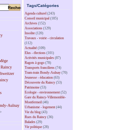
Tags/Catégories
Agenda culturel
(243)
Conseil municipal
(185)
Archives
(152)
Associations
(129)
Insolite
(120)
Travaux - voirie - circulation
(112)
Actualité
(109)
Elus - élections
(101)
Activités municipales
(87)
Ragots à gogo
(78)
Transports franciliens
(74)
Tram-train Bondy-Aulnay
(70)
Jeunesse - éducation
(63)
Découverte du Raincy
(53)
Patrimoine
(53)
Ecologie - environnement
(52)
Gare du Raincy-Villemomble-
Montfermeil
(46)
Urbanisme - logement
(44)
>
Vie du blog
(43)
Rues du Raincy
(36)
Balades
(29)
Vie politique
(28)