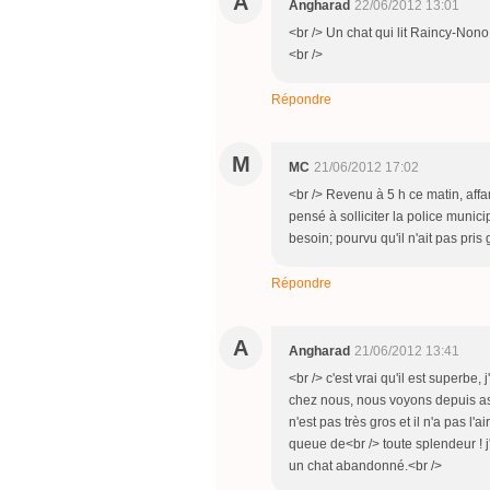
A
Angharad
22/06/2012 13:01
<br /> Un chat qui lit Raincy-Nono,
<br />
Répondre
M
MC
21/06/2012 17:02
<br /> Revenu à 5 h ce matin, affam
pensé à solliciter la police munic
besoin; pourvu qu'il n'ait pas pris 
Répondre
A
Angharad
21/06/2012 13:41
<br /> c'est vrai qu'il est superbe,
chez nous, nous voyons depuis ass
n'est pas très gros et il n'a pas l'
queue de<br /> toute splendeur ! j
un chat abandonné.<br />