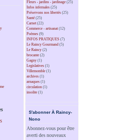
Fleurs - jardins - jardinage
(25)
Infos infernales
(25)
Préservons nos libertés
(25)
Santé
(25)
Carnet
(22)
cy
Commerce - artisanat
(12)
Poèmes
(9)
INFOS PRATIQUES
(7)
Le Raincy Gourmand
(5)
Le Raincy
(2)
brocante
(2)
Gagny
(1)
Legislatives
(1)
Villemomble
(1)
archives
(1)
arnaques
(1)
sme
circulation
(1)
insolite
(1)
es
S'abonner À Raincy-
Nono
PS
Abonnez-vous pour être
averti des nouveaux