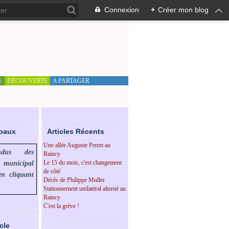
Connexion
+
Créer mon blog
E
DÉCOUVERTE
A PARTAGER
ipaux
Articles Récents
Une allée Auguste Perret au
endus des
Raincy
Le 15 du mois, c'est changement
l municipal
de côté
en cliquant
Décès de Philippe Muller
Stationnement unilatéral alterné au
Raincy
C'est la grève !
cle