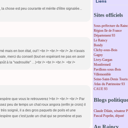
Liens
 la chose est peu courante et mérite d'être signalée...
Sites officiels
Sous-préfecture du Rain
Région Ile de France
Département 93
Le Raincy
Bondy
Clichy-sous-Bois
é mais en bon état, ouf ! <br /> <br /> <br /> Je n'avais
Gagny
ipale, merci du conseil (tout en espérant ne pas en avoir
Livry-Gargan
goût à la "vadrouille" …)<br /> <br /> <br /> <br />
Montfermeil
Pavillons-sous-Bois
Villemomble
Seine-Saint-Denis Touri
Atlas du Patrimoine 93
CAUE 93
Blogs politiqu
 j'espère que vous le retrouverez !<br /> <br /> <br /> Par
ez peu de temps un chat roux angora (enfin je crois) il
air très soigné, il a des gros paquets de poils et une
Claude Dilain, sénateur 
Pascal Popelin, député
'espère que c'est juste un chat qui se promène et pas
Au Raincy