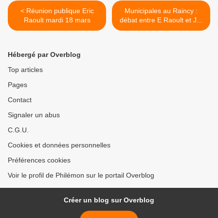
< Réunion publique Eric
Municipales au Raincy :
Raoult mardi 18 mars
débat entre E Raoult et JM
Genestier mercredi 19 mars
>
Hébergé par Overblog
Top articles
Pages
Contact
Signaler un abus
C.G.U.
Cookies et données personnelles
Préférences cookies
Voir le profil de Philémon sur le portail Overblog
Créer un blog sur Overblog