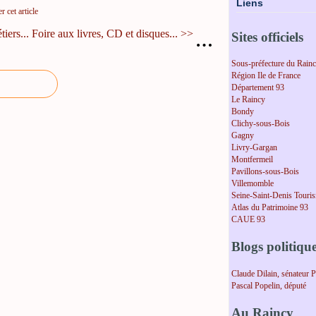
Liens
 cet article
iers...
Foire aux livres, CD et disques... >>
Sites officiels
…
Sous-préfecture du Rain
Région Ile de France
Département 93
Le Raincy
Bondy
Clichy-sous-Bois
Gagny
Livry-Gargan
Montfermeil
Pavillons-sous-Bois
Villemomble
Seine-Saint-Denis Touri
Atlas du Patrimoine 93
CAUE 93
Blogs politiqu
Claude Dilain, sénateur 
Pascal Popelin, député
Au Raincy