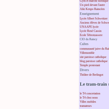
Gym et marche nordique
Un pied devant l'autre
Aïki Kenpo Raincéen
Enseignement
Lycée Albert Schweitzer
Anciens élèves de Schwei
UNAAPE lycée
Lycée René Cassin
Ecole Tebrotzassere
CIO du Raincy
Cultes
communauté juive du Ra
Villemomble
site paroisse catholique
blog paroisse catholique
Temple protestant
Divers
Théâtre de Berlingot
Le tram-train s
le T4 concertation
le T4 chez nous
Villes mobiles
tramateurs