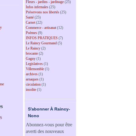
Fleurs - jardins - jardinage
(25)
Infos infernales
(25)
Préservons nos libertés
(25)
Santé
(25)
Carnet
(22)
cy
Commerce - artisanat
(12)
Poèmes
(9)
INFOS PRATIQUES
(7)
Le Raincy Gourmand
(5)
Le Raincy
(2)
brocante
(2)
Gagny
(1)
Legislatives
(1)
Villemomble
(1)
archives
(1)
arnaques
(1)
sme
circulation
(1)
insolite
(1)
es
S'abonner À Raincy-
Nono
PS
Abonnez-vous pour être
averti des nouveaux