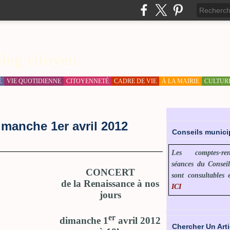
log citoyen
É
VIE QUOTIDIENNE
CITOYENNETÉ
CADRE DE VIE
À LA MAIRIE
CULTUR
imanche 1er avril 2012
Conseils munic
Les comptes-r
séances du Consei
CONCERT
sont consultables 
de la Renaissance à nos
ICI
jours
er
dimanche 1
avril 2012
Chercher Un Arti