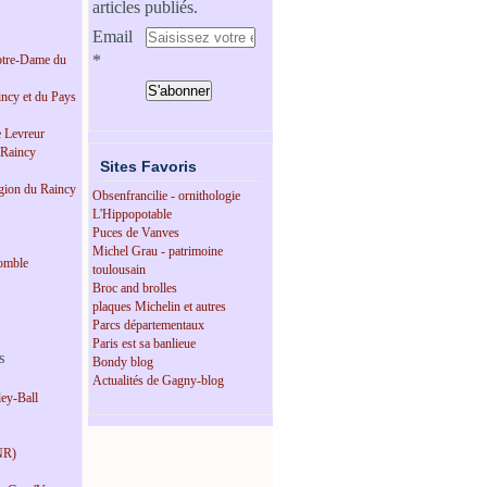
articles publiés.
Email
tre-Dame du
incy et du Pays
e Levreur
 Raincy
Sites Favoris
égion du Raincy
Obsenfrancilie - ornithologie
L'Hippopotable
Puces de Vanves
Michel Grau - patrimoine
omble
toulousain
Broc and brolles
plaques Michelin et autres
Parcs départementaux
Paris est sa banlieue
s
Bondy blog
Actualités de Gagny-blog
ey-Ball
NR)