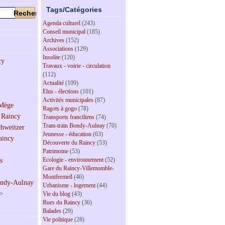
Tags/Catégories
Agenda culturel
(243)
Conseil municipal
(185)
Archives
(152)
Associations
(129)
Insolite
(120)
Travaux - voirie - circulation
(112)
Actualité
(109)
Elus - élections
(101)
Activités municipales
(87)
Ragots à gogo
(78)
Transports franciliens
(74)
Tram-train Bondy-Aulnay
(70)
Jeunesse - éducation
(63)
Découverte du Raincy
(53)
Patrimoine
(53)
Ecologie - environnement
(52)
Gare du Raincy-Villemomble-
Montfermeil
(46)
Urbanisme - logement
(44)
>
Vie du blog
(43)
Rues du Raincy
(36)
Balades
(29)
Vie politique
(28)