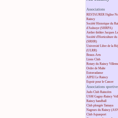
Associations
RESTAURER l'église No
Raincy
Société Historique du Ra
d'Aulnoye (SHRPA)
Atelier théâtre Jacques L
Société d'Horticulture du
(SRHR)
Université Libre de la R
(ULRR)
Beaux-Arts
Lions Club
Rotary du Raincy Villem
Ordre de Malte
Extravadanse
AIPEI Le Raincy
Espoir pour le Cancer
Associations sportive
Judo Club Raincéen
USM Gagny-Raincy Voll
Raincy handball
Club plongée Tamaya
Nageurs du Raincy (AS
Club Aquasport