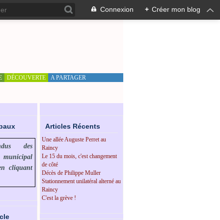
Connexion
+
Créer mon blog
E
DÉCOUVERTE
A PARTAGER
ipaux
Articles Récents
Une allée Auguste Perret au
endus des
Raincy
Le 15 du mois, c'est changement
l municipal
de côté
en cliquant
Décès de Philippe Muller
Stationnement unilatéral alterné au
Raincy
C'est la grève !
cle