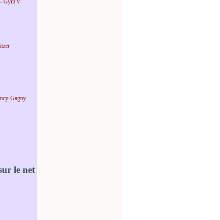
 - Gym'V
tzer
incy-Gagny-
ur le net