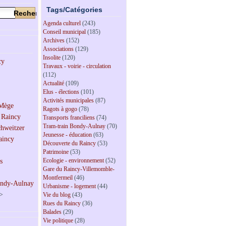
Tags/Catégories
Agenda culturel
(243)
Conseil municipal
(185)
Archives
(152)
Associations
(129)
Insolite
(120)
Travaux - voirie - circulation
(112)
Actualité
(109)
Elus - élections
(101)
Activités municipales
(87)
Ragots à gogo
(78)
Transports franciliens
(74)
Tram-train Bondy-Aulnay
(70)
Jeunesse - éducation
(63)
Découverte du Raincy
(53)
Patrimoine
(53)
Ecologie - environnement
(52)
Gare du Raincy-Villemomble-
Montfermeil
(46)
Urbanisme - logement
(44)
>
Vie du blog
(43)
Rues du Raincy
(36)
Balades
(29)
Vie politique
(28)