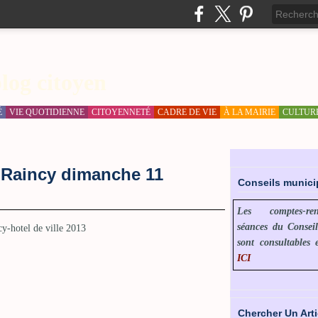
log citoyen
É
VIE QUOTIDIENNE
CITOYENNETÉ
CADRE DE VIE
À LA MAIRIE
CULTUR
 Raincy dimanche 11
Conseils munic
Les comptes-r
séances du Consei
sont consultables 
ICI
Chercher Un Arti