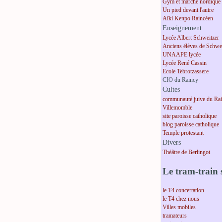
Gym et marche nordique
Un pied devant l'autre
Aïki Kenpo Raincéen
Enseignement
Lycée Albert Schweitzer
Anciens élèves de Schwei
UNAAPE lycée
Lycée René Cassin
Ecole Tebrotzassere
CIO du Raincy
Cultes
communauté juive du Ra
Villemomble
site paroisse catholique
blog paroisse catholique
Temple protestant
Divers
Théâtre de Berlingot
Le tram-train s
le T4 concertation
le T4 chez nous
Villes mobiles
tramateurs