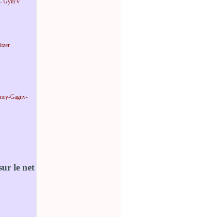
 - Gym'V
tzer
incy-Gagny-
ur le net