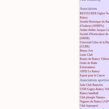
Associations
RESTAURER l'église No
Raincy
Société Historique du Ra
d'Aulnoye (SHRPA)
Atelier théâtre Jacques L
Société d'Horticulture du
(SRHR)
Université Libre de la R
(ULRR)
Beaux-Arts
Lions Club
Rotary du Raincy Villem
Ordre de Malte
Extravadanse
AIPEI Le Raincy
Espoir pour le Cancer
Associations sportive
Judo Club Raincéen
USM Gagny-Raincy Voll
Raincy handball
Club plongée Tamaya
Nageurs du Raincy (AS
Club Aquasport