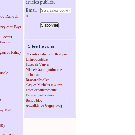
articles publiés.
Email
tre-Dame du
incy et du Pays
e Levreur
 Raincy
Sites Favoris
égion du Raincy
Obsenfrancilie - ornithologie
L'Hippopotable
Puces de Vanves
Michel Grau - patrimoine
omble
toulousain
Broc and brolles
plaques Michelin et autres
Parcs départementaux
Paris est sa banlieue
s
Bondy blog
Actualités de Gagny-blog
ey-Ball
NR)