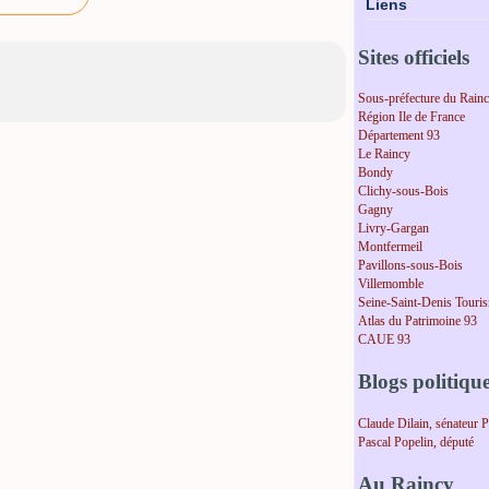
Liens
Sites officiels
Sous-préfecture du Rain
Région Ile de France
Département 93
Le Raincy
Bondy
Clichy-sous-Bois
Gagny
Livry-Gargan
Montfermeil
Pavillons-sous-Bois
Villemomble
Seine-Saint-Denis Touri
Atlas du Patrimoine 93
CAUE 93
Blogs politiqu
Claude Dilain, sénateur 
Pascal Popelin, député
Au Raincy