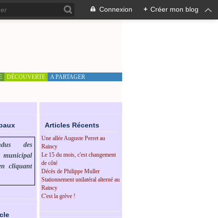
Connexion
+
Créer mon blog
E
DÉCOUVERTE
A PARTAGER
ipaux
Articles Récents
Une allée Auguste Perret au
endus des
Raincy
Le 15 du mois, c'est changement
l municipal
de côté
en cliquant
Décès de Philippe Muller
Stationnement unilatéral alterné au
Raincy
C'est la grève !
cle