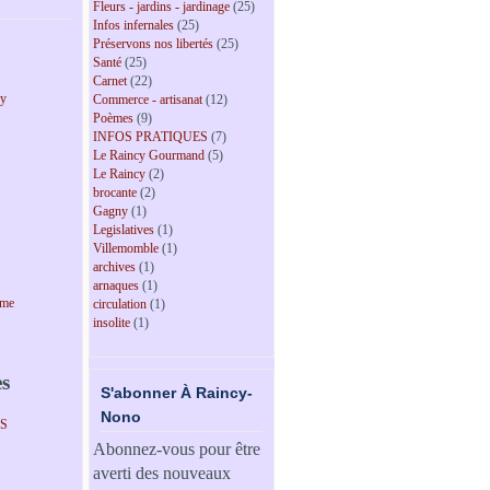
Fleurs - jardins - jardinage
(25)
Infos infernales
(25)
Préservons nos libertés
(25)
Santé
(25)
Carnet
(22)
cy
Commerce - artisanat
(12)
Poèmes
(9)
INFOS PRATIQUES
(7)
Le Raincy Gourmand
(5)
Le Raincy
(2)
brocante
(2)
Gagny
(1)
Legislatives
(1)
Villemomble
(1)
archives
(1)
arnaques
(1)
sme
circulation
(1)
insolite
(1)
es
S'abonner À Raincy-
Nono
PS
Abonnez-vous pour être
averti des nouveaux