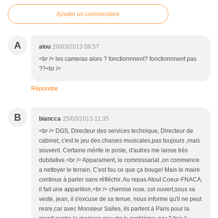
Ajouter un commentaire
A
alou
26/03/2013 08:57
<br /> les cameras alors ? fonctionnnent? fonctionnnent pas
??<br />
Répondre
B
biancca
25/03/2013 11:35
<br /> DGS, Directeur des services technique, Directeur de
cabinet, c'est le jeu des chaises musicales,pas toujours ,mais
souvent. Certaine mérite le poste, d'autres me laisse très
dubitative.<br /> Apparament, le commissariat ,on commence
a nettoyer le terrain. C'est fou ce que ça bouge! Mais le maire
continue à parler sans réfléchir. Au repas Atout Coeur-FNACA,
il fait une apparition,<br /> chemise rose, col ouvert,sous sa
veste, jean, il s'excuse de sa tenue, nous informe qu'il ne peut
resre,car avec Monsieur Salles, ils partent à Paris pour la