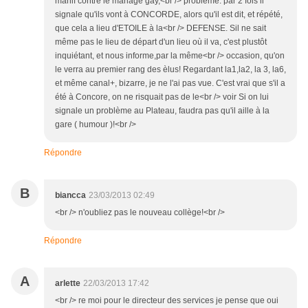
manif contre le mariage gay,<br /> problème: par 2 fois il
signale qu'ils vont à CONCORDE, alors qu'il est dit, et répété,
que cela a lieu d'ETOILE à la<br /> DEFENSE. Sil ne sait
même pas le lieu de départ d'un lieu où il va, c'est plustôt
inquiétant, et nous informe,par la même<br /> occasion, qu'on
le verra au premier rang des èlus! Regardant la1,la2, la 3, la6,
et même canal+, bizarre, je ne l'ai pas vue. C'est vrai que s'il a
été à Concore, on ne risquait pas de le<br /> voir Si on lui
signale un problème au Plateau, faudra pas qu'il aille à la
gare ( humour )!<br />
Répondre
B
biancca
23/03/2013 02:49
<br /> n'oubliez pas le nouveau collège!<br />
Répondre
A
arlette
22/03/2013 17:42
<br /> re moi pour le directeur des services je pense que oui