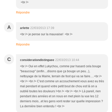
<br />
Répondre
A
arlette
22/03/2013 17:39
<br /> je pense sur la mauvaise! <br />
Répondre
C
considerationdistinguee
22/03/2013 10:44
<br /> Oui en effet Lukychou, comme par hasard cela bouge
"beaucoup" (enfin....disons que ça bouge un peu...),
nettoyage de la Mairie, terrain de foot qui va se faire.....<br />
<br /> <br /> C'est comme un accouchement vous avez eu très
mal pendant et quand votre petit bout de chou est là on a
oublié toutes les douleurs !<br /> <br /> <br /> Là pareil, rien
pendant des années et on nous en met plein la vue les 12
derniers mois...et les gens vont rester sur quelle impression ?
La dernière bien entendu ! <br />