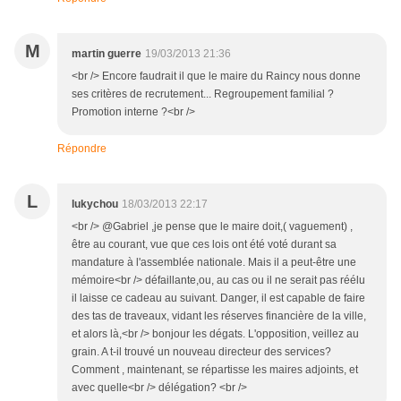
M
martin guerre
19/03/2013 21:36
<br /> Encore faudrait il que le maire du Raincy nous donne
ses critères de recrutement... Regroupement familial ?
Promotion interne ?<br />
Répondre
L
lukychou
18/03/2013 22:17
<br /> @Gabriel ,je pense que le maire doit,( vaguement) ,
être au courant, vue que ces lois ont été voté durant sa
mandature à l'assemblée nationale. Mais il a peut-être une
mémoire<br /> défaillante,ou, au cas ou il ne serait pas réélu
il laisse ce cadeau au suivant. Danger, il est capable de faire
des tas de traveaux, vidant les réserves financière de la ville,
et alors là,<br /> bonjour les dégats. L'opposition, veillez au
grain. A t-il trouvé un nouveau directeur des services?
Comment , maintenant, se répartisse les maires adjoints, et
avec quelle<br /> délégation? <br />