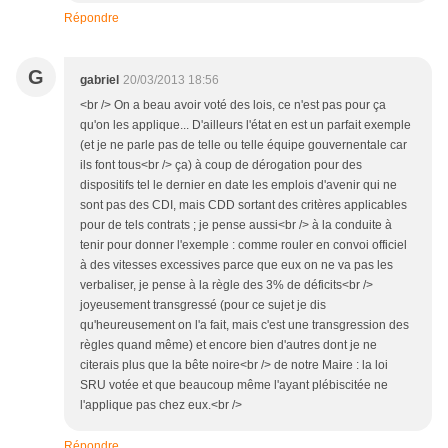
Répondre
G
gabriel
20/03/2013 18:56
<br /> On a beau avoir voté des lois, ce n'est pas pour ça
qu'on les applique... D'ailleurs l'état en est un parfait exemple
(et je ne parle pas de telle ou telle équipe gouvernentale car
ils font tous<br /> ça) à coup de dérogation pour des
dispositifs tel le dernier en date les emplois d'avenir qui ne
sont pas des CDI, mais CDD sortant des critères applicables
pour de tels contrats ; je pense aussi<br /> à la conduite à
tenir pour donner l'exemple : comme rouler en convoi officiel
à des vitesses excessives parce que eux on ne va pas les
verbaliser, je pense à la règle des 3% de déficits<br />
joyeusement transgressé (pour ce sujet je dis
qu'heureusement on l'a fait, mais c'est une transgression des
règles quand même) et encore bien d'autres dont je ne
citerais plus que la bête noire<br /> de notre Maire : la loi
SRU votée et que beaucoup même l'ayant plébiscitée ne
l'applique pas chez eux.<br />
Répondre