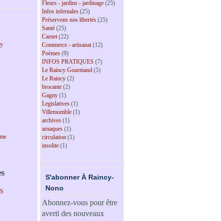
Fleurs - jardins - jardinage
(25)
Infos infernales
(25)
Préservons nos libertés
(25)
Santé
(25)
Carnet
(22)
cy
Commerce - artisanat
(12)
Poèmes
(9)
INFOS PRATIQUES
(7)
Le Raincy Gourmand
(5)
Le Raincy
(2)
brocante
(2)
Gagny
(1)
Legislatives
(1)
Villemomble
(1)
archives
(1)
arnaques
(1)
sme
circulation
(1)
insolite
(1)
es
S'abonner À Raincy-
Nono
PS
Abonnez-vous pour être
averti des nouveaux