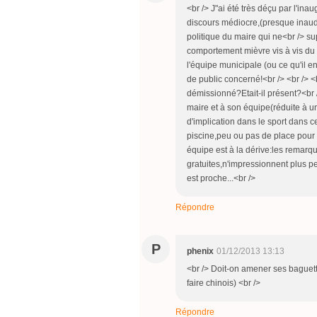
<br /> J"ai été très déçu par l'ina
discours médiocre,(presque inaud
politique du maire qui ne<br /> s
comportement mièvre vis à vis du 
l'équipe municipale (ou ce qu'il 
de public concerné!<br /> <br /> <br
démissionné?Etait-il présent?<br /
maire et à son équipe(réduite à u
d'implication dans le sport dans ce
piscine,peu ou pas de place pour le
équipe est à la dérive:les remarqu
gratuites,n'impressionnent plus p
est proche...<br />
Répondre
P
phenix
01/12/2013 13:13
<br /> Doit-on amener ses baguett
faire chinois) <br />
Répondre