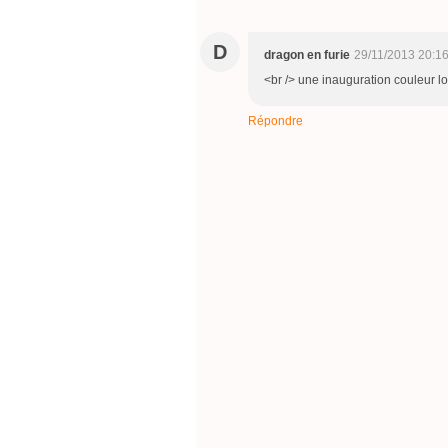
D
dragon en furie
29/11/2013 20:1
<br /> une inauguration couleur loc
Répondre