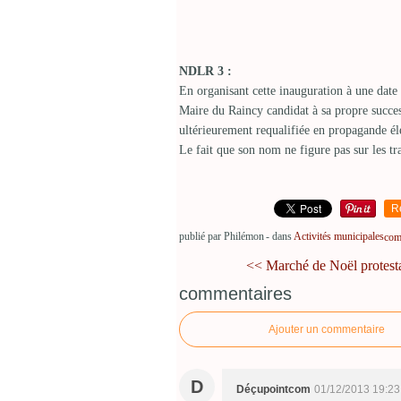
NDLR 3 :
En organisant cette inauguration à une date
Maire du Raincy candidat à sa propre success
ultérieurement requalifiée en propagande él
Le fait que son nom ne figure pas sur les trac
R
publié par Philémon
-
dans
Activités municipales
comm
<< Marché de Noël protesta
commentaires
Ajouter un commentaire
D
Déçupointcom
01/12/2013 19:23