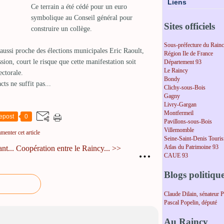
Liens
Ce terrain a été cédé pour un euro
symbolique au Conseil général pour
Sites officiels
construire un collège.
Sous-préfecture du Rain
 aussi proche des élections municipales Eric Raoult,
Région Ile de France
ion, court le risque que cette manifestation soit
Département 93
Le Raincy
ectorale.
Bondy
ts ne suffit pas...
Clichy-sous-Bois
Gagny
Livry-Gargan
Montfermeil
epost
0
Pavillons-sous-Bois
Villemomble
enter cet article
Seine-Saint-Denis Touri
Atlas du Patrimoine 93
nt...
Coopération entre le Raincy... >>
…
CAUE 93
Blogs politiqu
Claude Dilain, sénateur 
Pascal Popelin, député
Au Raincy