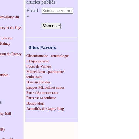
articles publiés.
Email
tre-Dame du
incy et du Pays
e Levreur
 Raincy
Sites Favoris
égion du Raincy
Obsenfrancilie - ornithologie
L'Hippopotable
Puces de Vanves
Michel Grau - patrimoine
omble
toulousain
Broc and brolles
plaques Michelin et autres
Parcs départementaux
Paris est sa banlieue
s
Bondy blog
Actualités de Gagny-blog
ey-Ball
NR)