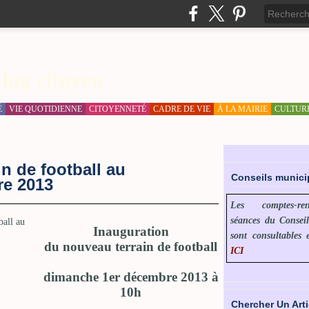
log citoyen
É
VIE QUOTIDIENNE
CITOYENNETÉ
CADRE DE VIE
À LA MAIRIE
CULTUR
in de football au
Conseils munic
re 2013
Les comptes-r
séances du Consei
Inauguration
sont consultables 
du nouveau terrain de football
ICI
dimanche 1er décembre 2013 à
10h
Chercher Un Arti