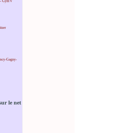
 - Gym'V
tzer
incy-Gagny-
ur le net