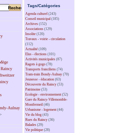
Tags/Catégories
Agenda culturel
(243)
Conseil municipal
(185)
Archives
(152)
Associations
(129)
Insolite
(120)
Travaux - voirie - circulation
(112)
Actualité
(109)
Elus - élections
(101)
Activités municipales
(87)
Ragots à gogo
(78)
Transports franciliens
(74)
Tram-train Bondy-Aulnay
(70)
Jeunesse - éducation
(63)
Découverte du Raincy
(53)
Patrimoine
(53)
Ecologie - environnement
(52)
Gare du Raincy-Villemomble-
Montfermeil
(46)
Urbanisme - logement
(44)
>
Vie du blog
(43)
Rues du Raincy
(36)
Balades
(29)
Vie politique
(28)