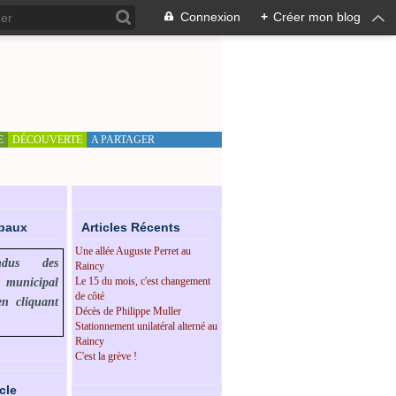
Connexion
+
Créer mon blog
E
DÉCOUVERTE
A PARTAGER
ipaux
Articles Récents
Une allée Auguste Perret au
endus des
Raincy
Le 15 du mois, c'est changement
l municipal
de côté
en cliquant
Décès de Philippe Muller
Stationnement unilatéral alterné au
Raincy
C'est la grève !
cle