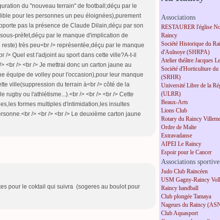
uguration du "nouveau terrain" de football;déçu par le
ible pour les personnes un peu éloignées),purement
Associations
upporte pas la présence de Claude Dilain,déçu par son
RESTAURER l'église No
Raincy
sous-préfet,déçu par le manque d'implication de
Société Historique du Ra
en reste) très peu<br /> représentée,déçu par le manque
d'Aulnoye (SHRPA)
 /> Quel est l'adjoint au sport dans cette ville?A-t-il
Atelier théâtre Jacques L
> <br /> <br /> Je mettrai donc un carton jaune au
Société d'Horticulture du
ne équipe de volley pour l'occasion),pour leur manque
(SRHR)
tte ville(suppression du terrain à<br /> côté de la
Université Libre de la R
(ULRR)
 rugby ou l'athlétisme...).<br /> <br /> <br /> Cette
Beaux-Arts
es,les formes multiples d'intimidation,les insultes
Lions Club
ersonne.<br /> <br /> <br /> Le deuxième carton jaune
Rotary du Raincy Villem
Ordre de Malte
Extravadanse
AIPEI Le Raincy
Espoir pour le Cancer
Associations sportive
Judo Club Raincéen
USM Gagny-Raincy Voll
es pour le coktail qui suivra (sogeres au boulot pour
Raincy handball
Club plongée Tamaya
Nageurs du Raincy (AS
Club Aquasport