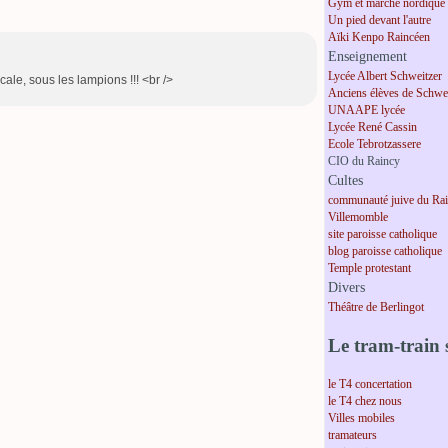
Gym et marche nordique
Un pied devant l'autre
Aïki Kenpo Raincéen
6
Enseignement
Lycée Albert Schweitzer
ale, sous les lampions !!! <br />
Anciens élèves de Schwei
UNAAPE lycée
Lycée René Cassin
Ecole Tebrotzassere
CIO du Raincy
Cultes
communauté juive du Ra
Villemomble
site paroisse catholique
blog paroisse catholique
Temple protestant
Divers
Théâtre de Berlingot
Le tram-train s
le T4 concertation
le T4 chez nous
Villes mobiles
tramateurs