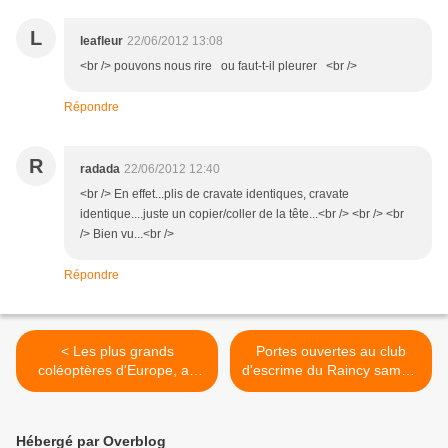
L
leafleur
22/06/2012 13:08
<br /> pouvons nous rire ou faut-t-il pleurer <br />
Répondre
R
radada
22/06/2012 12:40
<br /> En effet...plis de cravate identiques, cravate
identique....juste un copier/coller de la tête...<br /> <br /> <br
/> Bien vu...<br />
Répondre
< Les plus grands
Portes ouvertes au club
coléoptères d'Europe, au
d'escrime du Raincy samedi
Raincy
23 juin 2012 >
Hébergé par Overblog