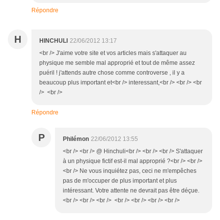
Répondre
H
HINCHULI
22/06/2012 13:17
<br /> J'aime votre site et vos articles mais s'attaquer au
physique me semble mal approprié et tout de même assez
puéril ! j'attends autre chose comme controverse , il y a
beaucoup plus important et<br /> interessant,<br /> <br /> <br
/> <br />
Répondre
P
Philémon
22/06/2012 13:55
<br /> <br /> @ Hinchuli<br /> <br /> <br /> S'attaquer
à un physique fictif est-il mal approprié ?<br /> <br />
<br /> Ne vous inquiétez pas, ceci ne m'empêches
pas de m'occuper de plus important et plus
intéressant. Votre attente ne devrait pas être déçue.
<br /> <br /> <br /> <br /> <br /> <br /> <br />