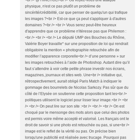
<br /> @ HINCHULI<br /> Où voyez-vous une attaque
physique, n'est ce pas plutôt un problème de
sincérité/crédibilité, car que penser de quelqu'un qui trafique
les images ?<br /> Est-ce que ça peut s'appliquer à d'autres
domaines ?<br /> <br /> Vous serez peut-être heureux
d'apprendre que ce problème n'itéresse pas que Philemon :
<br /> <br /> <br /> Le député UMP des Bouches du Rhône,
Valérie Boyer travaille* sur une proposition de loi qui rendrait
obligatoire la mention « photographie retouchée afin de
modifier l’apparence corporelle<br /> d’une personne » sur
les images retouchées à l’aide de Photoshop. Autant dire qu’il
faut s’attendre à voir cette petite phrase investir nos écrans,
magazines, journaux et sites web. Une<br /> initiative qui,
rétrospectivement, aurait obligé Paris Match à indiquer le
gommage des bourrelets de Nicolas Sarkozy. Pas sûr que du
côté de l’Elysée on soutienne cette proposition tant les<br />
politiques utilisent le logiciel pour lisser leur image.<br /> <br
/> <br /> On peut lire sur son site :<br /> <br /> <br /> On est
choqué par le mensonge des mots alors que celui des photos
est permis voire même accepté et valorisé. Les français ont le
droit de savoir si une photo est retouchée ou pas, si une<br />
image est le reflet de la vérité ou pas. On précise bien
lorsqu'une publicité est réalisée avec trucage. Pourquoi pas