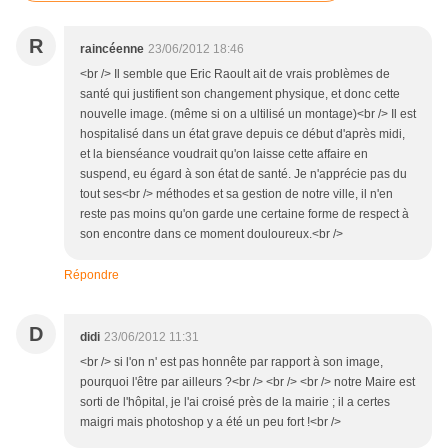
R
raincéenne
23/06/2012 18:46
<br /> Il semble que Eric Raoult ait de vrais problèmes de
santé qui justifient son changement physique, et donc cette
nouvelle image. (même si on a ultilisé un montage)<br /> Il est
hospitalisé dans un état grave depuis ce début d'après midi,
et la bienséance voudrait qu'on laisse cette affaire en
suspend, eu égard à son état de santé. Je n'apprécie pas du
tout ses<br /> méthodes et sa gestion de notre ville, il n'en
reste pas moins qu'on garde une certaine forme de respect à
son encontre dans ce moment douloureux.<br />
Répondre
D
didi
23/06/2012 11:31
<br /> si l'on n' est pas honnête par rapport à son image,
pourquoi l'être par ailleurs ?<br /> <br /> <br /> notre Maire est
sorti de l'hôpital, je l'ai croisé près de la mairie ; il a certes
maigri mais photoshop y a été un peu fort !<br />