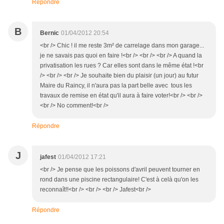
Répondre
B
Bernic
01/04/2012 20:54
<br /> Chic ! il me reste 3m² de carrelage dans mon garage...
je ne savais pas quoi en faire !<br /> <br /> <br /> A quand la
privatisation les rues ? Car elles sont dans le même état !<br
/> <br /> <br /> Je souhaite bien du plaisir (un jour) au futur
Maire du Raincy, il n'aura pas la part belle avec tous les
travaux de remise en état qu'il aura à faire voter!<br /> <br />
<br /> No comment!<br />
Répondre
J
jafest
01/04/2012 17:21
<br /> Je pense que les poissons d'avril peuvent tourner en
rond dans une piscine rectangulaire! C'est à celà qu'on les
reconnaît!!<br /> <br /> <br /> Jafest<br />
Répondre