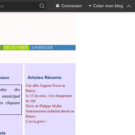
Connexion
+
Créer mon blog
E
DÉCOUVERTE
A PARTAGER
ipaux
Articles Récents
Une allée Auguste Perret au
endus des
Raincy
Le 15 du mois, c'est changement
l municipal
de côté
en cliquant
Décès de Philippe Muller
Stationnement unilatéral alterné au
Raincy
C'est la grève !
cle