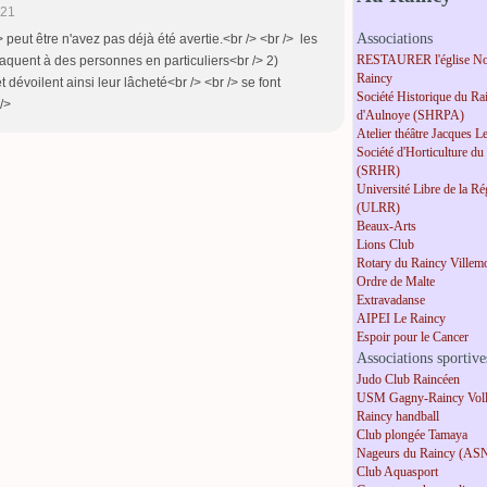
:21
Associations
 peut être n'avez pas déjà été avertie.<br /> <br /> les
RESTAURER l'église No
taquent à des personnes en particuliers<br /> 2)
Raincy
 dévoilent ainsi leur lâcheté<br /> <br /> se font
Société Historique du Ra
/>
d'Aulnoye (SHRPA)
Atelier théâtre Jacques L
Société d'Horticulture du
(SRHR)
Université Libre de la R
(ULRR)
Beaux-Arts
Lions Club
Rotary du Raincy Villem
Ordre de Malte
Extravadanse
AIPEI Le Raincy
Espoir pour le Cancer
Associations sportive
Judo Club Raincéen
USM Gagny-Raincy Voll
Raincy handball
Club plongée Tamaya
Nageurs du Raincy (AS
Club Aquasport