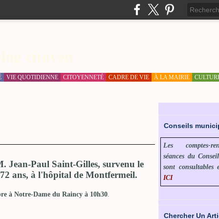
log citoyen
É
VIE QUOTIDIENNE
CITOYENNETÉ
CADRE DE VIE
À LA MAIRIE
CULTUR
Conseils munic
Les comptes-r
séances du Consei
. Jean-Paul Saint-Gilles, survenu le
sont consultables 
72 ans, à l'hôpital de Montfermeil.
ICI
bre à Notre-Dame du Raincy à 10h30
.
Chercher Un Arti