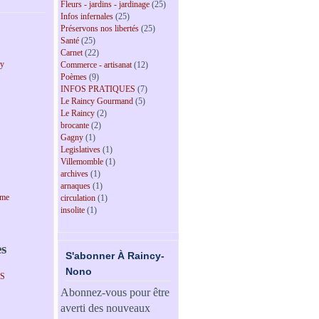
Fleurs - jardins - jardinage
(25)
Infos infernales
(25)
Préservons nos libertés
(25)
Santé
(25)
Carnet
(22)
cy
Commerce - artisanat
(12)
Poèmes
(9)
INFOS PRATIQUES
(7)
Le Raincy Gourmand
(5)
Le Raincy
(2)
brocante
(2)
Gagny
(1)
Legislatives
(1)
Villemomble
(1)
archives
(1)
arnaques
(1)
sme
circulation
(1)
insolite
(1)
es
S'abonner À Raincy-
Nono
PS
Abonnez-vous pour être
averti des nouveaux