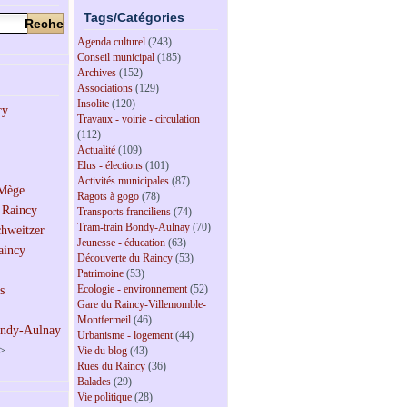
Tags/Catégories
Agenda culturel
(243)
Conseil municipal
(185)
Archives
(152)
Associations
(129)
Insolite
(120)
Travaux - voirie - circulation
(112)
Actualité
(109)
Elus - élections
(101)
Activités municipales
(87)
Ragots à gogo
(78)
Transports franciliens
(74)
Tram-train Bondy-Aulnay
(70)
Jeunesse - éducation
(63)
Découverte du Raincy
(53)
Patrimoine
(53)
Ecologie - environnement
(52)
Gare du Raincy-Villemomble-
Montfermeil
(46)
Urbanisme - logement
(44)
>
Vie du blog
(43)
Rues du Raincy
(36)
Balades
(29)
Vie politique
(28)