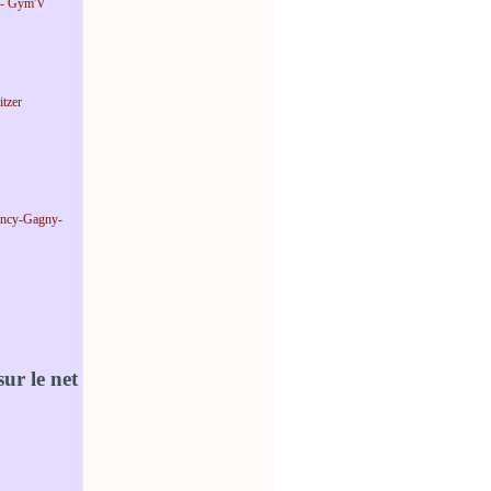
 - Gym'V
tzer
incy-Gagny-
ur le net