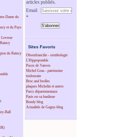
articles publiés.
Email
tre-Dame du
incy et du Pays
e Levreur
 Raincy
Sites Favoris
égion du Raincy
Obsenfrancilie - ornithologie
L'Hippopotable
Puces de Vanves
Michel Grau - patrimoine
omble
toulousain
Broc and brolles
plaques Michelin et autres
Parcs départementaux
Paris est sa banlieue
s
Bondy blog
Actualités de Gagny-blog
ey-Ball
NR)