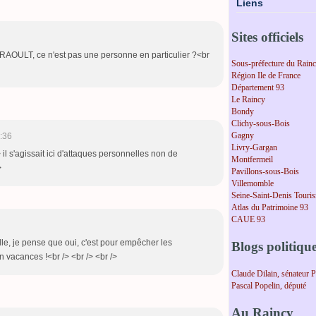
Liens
Sites officiels
c RAOULT, ce n'est pas une personne en particulier ?<br
Sous-préfecture du Rain
Région Ile de France
Département 93
Le Raincy
Bondy
Clichy-sous-Bois
Gagny
:36
Livry-Gargan
il s'agissait ici d'attaques personnelles non de
Montfermeil
>
Pavillons-sous-Bois
Villemomble
Seine-Saint-Denis Touri
Atlas du Patrimoine 93
CAUE 93
lle, je pense que oui, c'est pour empêcher les
Blogs politiqu
n vacances !<br /> <br /> <br />
Claude Dilain, sénateur 
Pascal Popelin, député
Au Raincy