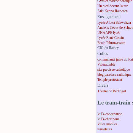
Gym et marche nordique
Un pied devant l'autre
Aïki Kenpo Raincéen
Enseignement
Lycée Albert Schweitzer
Anciens élèves de Schwei
UNAAPE lycée
Lycée René Cassin
Ecole Tebrotzassere
CIO du Raincy
Cultes
communauté juive du Ra
Villemomble
site paroisse catholique
blog paroisse catholique
Temple protestant
Divers
Théâtre de Berlingot
Le tram-train s
le T4 concertation
le T4 chez nous
Villes mobiles
tramateurs