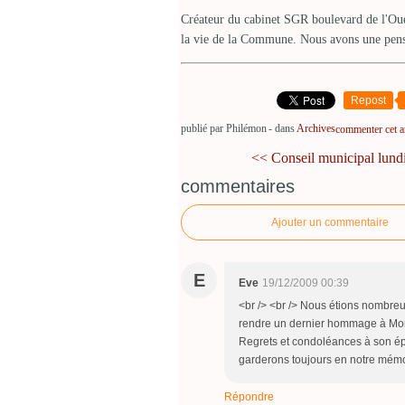
Créateur du cabinet SGR boulevard de l'Oues
la vie de la Commune. Nous avons une pensé
Repost
publié par Philémon
-
dans
Archives
commenter cet ar
<< Conseil municipal lundi
commentaires
Ajouter un commentaire
E
Eve
19/12/2009 00:39
<br /> <br /> Nous étions nombre
rendre un dernier hommage à Mo
Regrets et condoléances à son épo
garderons toujours en notre mémoire
Répondre