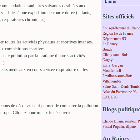
Liens
ommandations sanitaires suivantes destinées aux
 sensibles à une exposition de courte durée (enfants,
Sites officiels
 respiratoires chroniques) :
Sous-préfecture du Rain
Région Ile de France
Département 93
ter toutes les activités physiques et sportives intenses,
Le Raincy
ux compétitions sportives
Bondy
Clichy-sous-Bois
 cette pollution par la pratique d’autres activités
Gagny
..)
Livry-Gargan
ents médicaux en cours à visée respiratoire ou les
Montfermeil
Pavillons-sous-Bois
Villemomble
Seine-Saint-Denis Touri
Atlas du Patrimoine 93
CAUE 93
venons de découvrir qui permet de comparer la pollution
Blogs politiqu
l'Europe. Cliquez pour mieux le découvrir
Claude Dilain, sénateur 
Pascal Popelin, député
Au Raincy