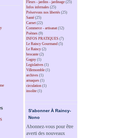
Fleurs - jardins - jardinage
(25)
Infos infernales
(25)
Préservons nos libertés
(25)
Santé
(25)
Carnet
(22)
cy
Commerce - artisanat
(12)
Poèmes
(9)
INFOS PRATIQUES
(7)
Le Raincy Gourmand
(5)
Le Raincy
(2)
brocante
(2)
Gagny
(1)
Legislatives
(1)
Villemomble
(1)
archives
(1)
arnaques
(1)
sme
circulation
(1)
insolite
(1)
es
S'abonner À Raincy-
Nono
PS
Abonnez-vous pour être
averti des nouveaux