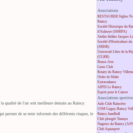
Associations
RESTAURER l'église No
Raincy
Société Historique du Ra
d'Aulnoye (SHRPA)
Atelier théâtre Jacques L
Société d'Horticulture du
(SRHR)
Université Libre de la R
(ULRR)
Beaux-Arts
Lions Club
Rotary du Raincy Villem
Ordre de Malte
Extravadanse
AIPEI Le Raincy
Espoir pour le Cancer
Associations sportive
qualité de l'air soit meilleure demain au Raincy.
Judo Club Raincéen
USM Gagny-Raincy Voll
qui permet de se tenir informés des différents risques, le
Raincy handball
Club plongée Tamaya
Nageurs du Raincy (AS
Club Aquasport