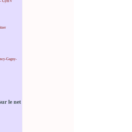
 - Gym'V
tzer
incy-Gagny-
ur le net