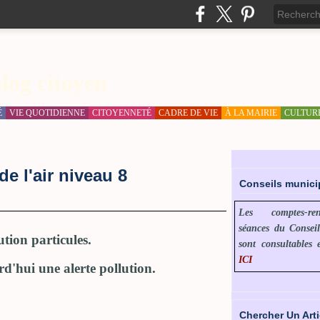
log citoyen
É
VIE QUOTIDIENNE
CITOYENNETÉ
CADRE DE VIE
À LA MAIRIE
CULTUR
de l'air niveau 8
Conseils munic
Les comptes-r
séances du Consei
ution particules.
sont consultables 
ICI
d'hui une alerte pollution.
Chercher Un Arti