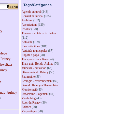
Tags/Catégories
Agenda culturel
(243)
Conseil municipal
(185)
Archives
(152)
Associations
(129)
Insolite
(120)
Travaux - voirie - circulation
(112)
Actualité
(109)
Elus - élections
(101)
Activités municipales
(87)
Ragots à gogo
(78)
Transports franciliens
(74)
Tram-train Bondy-Aulnay
(70)
Jeunesse - éducation
(63)
Découverte du Raincy
(53)
Patrimoine
(53)
Ecologie - environnement
(52)
Gare du Raincy-Villemomble-
Montfermeil
(46)
Urbanisme - logement
(44)
>
Vie du blog
(43)
Rues du Raincy
(36)
Balades
(29)
Vie politique
(28)