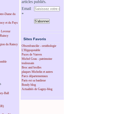
articles publiés.
Email
tre-Dame du
incy et du Pays
e Levreur
 Raincy
Sites Favoris
égion du Raincy
Obsenfrancilie - ornithologie
L'Hippopotable
Puces de Vanves
Michel Grau - patrimoine
omble
toulousain
Broc and brolles
plaques Michelin et autres
Parcs départementaux
Paris est sa banlieue
s
Bondy blog
Actualités de Gagny-blog
ey-Ball
NR)