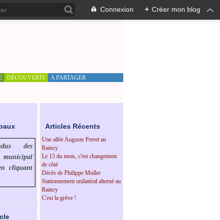
Connexion
+
Créer mon blog
E
DÉCOUVERTE
A PARTAGER
ipaux
Articles Récents
Une allée Auguste Perret au
endus des
Raincy
Le 15 du mois, c'est changement
l municipal
de côté
en cliquant
Décès de Philippe Muller
Stationnement unilatéral alterné au
Raincy
C'est la grève !
cle