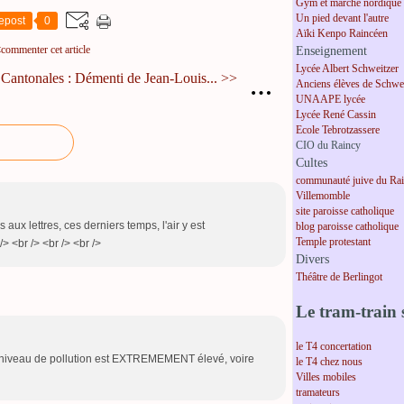
Gym et marche nordique
Un pied devant l'autre
epost
0
Aïki Kenpo Raincéen
t
commenter cet article
Enseignement
Lycée Albert Schweitzer
Cantonales : Démenti de Jean-Louis... >>
…
Anciens élèves de Schwei
UNAAPE lycée
Lycée René Cassin
Ecole Tebrotzassere
CIO du Raincy
Cultes
communauté juive du Ra
Villemomble
site paroisse catholique
s aux lettres, ces derniers temps, l'air y est
blog paroisse catholique
Temple protestant
 <br /> <br /> <br />
Divers
Théâtre de Berlingot
Le tram-train s
le T4 concertation
le niveau de pollution est EXTREMEMENT élevé, voire
le T4 chez nous
Villes mobiles
tramateurs