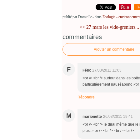
R
publié par Domitille
-
dans
Ecologie - environnemen
<< 27 mars les vide-greniers...
commentaires
Ajouter un commentaire
F
Félix
27/03/2011 11:03
<br /> <br /> surtout dans les boite
particulièrement nauséabond.<br />
Répondre
M
marionette
26/03/2011 19:41
<br /> <br /> je dirai même que 
plus...<br /> <br /> <br /> <br />