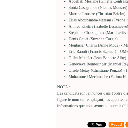
Abdellali Meziane (Ginette Contrast
Sonia Casagrande (Nicolas Mousset)
Martine Louaire (Christian Brickx) 
Elias Abouhamda-Meziani (Tyrone Ke
Ahmed Khelifi (Isabelle Lesschaeve
Stéphane Chassigneux (Marc Lelièvr
Denis Gauci (Suzanne Corgie)
Montasser Charni (Anne Mode) - M
Eric Raoult (Francis Szpiner) - UMP
Gilles Mettelet (Jean-Baptiste Alby
Geneviève Reimeringer (Manuel Reyn
Gisèle Metay (Christiane Ponzio) - 
Mohammed Mechmache (Fatima Hani
NOTA :
Les candidats sont annoncés dans l'ordre d'a
figure le nom du remplaçant, les appartenan
informations que nous avons pu obtenir (elle
Repost