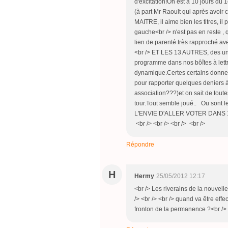
d'éxcitation!On est à 10 jours du 
(à part Mr Raoult qui après avoi
MAITRE, il aime bien les titres, il
gauche<br /> n'est pas en reste , q
lien de parenté très rapproché ave
<br /> ET LES 13 AUTRES, des un 
programme dans nos bôîtes à lettr
dynamique.Certes certains donnent
pour rapporter quelques deniers à 
association???)et on sait de toutes
tour.Tout semble joué.. Ou sont 
L'ENVIE D'ALLER VOTER DANS 10 J
<br /> <br /> <br /> <br />
Répondre
H
Hermy
25/05/2012 12:17
<br /> Les riverains de la nouvel
/> <br /> <br /> quand va être eff
fronton de la permanence ?<br />