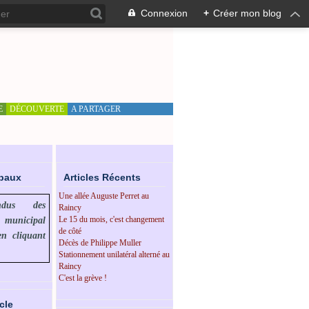
Connexion
+
Créer mon blog
E
DÉCOUVERTE
A PARTAGER
ipaux
Articles Récents
Une allée Auguste Perret au
endus des
Raincy
Le 15 du mois, c'est changement
l municipal
de côté
en cliquant
Décès de Philippe Muller
Stationnement unilatéral alterné au
Raincy
C'est la grève !
cle