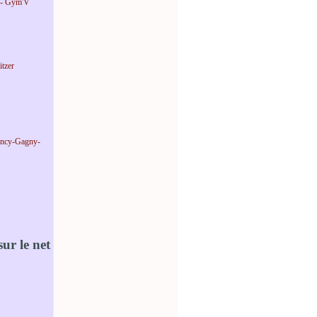
 - Gym'V
tzer
incy-Gagny-
ur le net