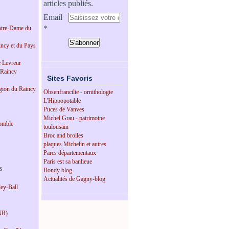
articles publiés.
Email
tre-Dame du
incy et du Pays
e Levreur
 Raincy
Sites Favoris
égion du Raincy
Obsenfrancilie - ornithologie
L'Hippopotable
Puces de Vanves
Michel Grau - patrimoine
omble
toulousain
Broc and brolles
plaques Michelin et autres
Parcs départementaux
Paris est sa banlieue
s
Bondy blog
Actualités de Gagny-blog
ey-Ball
NR)