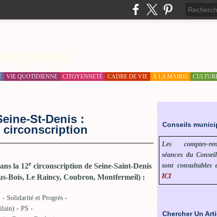
log citoyen
É
VIE QUOTIDIENNE
CITOYENNETÉ
CADRE DE VIE
À LA MAIRIE
CULTUR
Seine-St-Denis :
Conseils munic
 circonscription
Les comptes-r
séances du Consei
e
sont consultables 
dans la 12
circonscription de Seine-Saint-Denis
ICI
us-Bois, Le Raincy, Coubron, Montfermeil) :
- Solidarité et Progrès -
ilain) - PS -
Chercher Un Arti