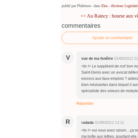
publié par Philémon
-
dans
Elus - élections
Legislati
<< Au Raincy : bourse aux vê
commentaires
Ajouter un commentaire
V
vue de ma fenêtre
01/06/2012 2
<br /> Le suppléant de not' bon ma
Saint-Denis avec un avocat défens
escrocs aux faux-emplois ? aidera-
bien reluisantes dans lequel il au
spécialiste des voleurs de mobyle
Répondre
R
radada
01/06/2012 13:11
<br /> oui vous avez raison....ça 
ma boîte aux lettres, pourtant ell