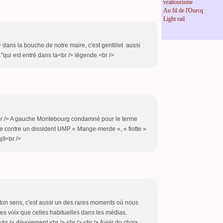
vraitourisme
Au fil de l'Ourcq
Light rail
> dans la bouche de notre maire, c'est gentillet aussi
."qui est entré dans la<br /> légende.<br />
> <br /> A gauche Montebourg condamné pour le terme
che contre un dissident UMP « Mange-merde », « fiotte »
II<br />
ton sens, c'est aussi un des rares moments où nous
res voix que celles habituelles dans les médias.
br /> dévoiement.<br /> <br /> <br /> Avoir du choix,