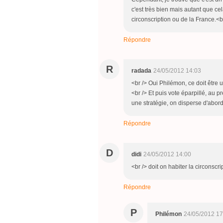
c'est très bien mais autant que cel
circonscription ou de la France.<b
Répondre
R
radada
24/05/2012 14:03
<br /> Oui Philémon, ce doit être u
<br /> Et puis vote éparpillé, au p
une stratégie, on disperse d'abord
Répondre
D
didi
24/05/2012 14:00
<br /> doit on habiter la circonscr
Répondre
P
Philémon
24/05/2012 17