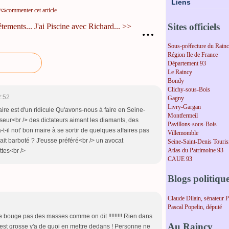
Liens
ves
commenter cet article
Sites officiels
tements...
J'ai Piscine avec Richard... >>
…
Sous-préfecture du Rain
Région Ile de France
Département 93
Le Raincy
Bondy
Clichy-sous-Bois
2:52
Gagny
Livry-Gargan
ire est d'un ridicule Qu'avons-nous à faire en Seine-
Montfermeil
eur<br /> des dictateurs aimant les diamants, des
Pavillons-sous-Bois
t-il not' bon maire à se sortir de quelques affaires pas
Villemomble
rait barboté ? J'eusse préféré<br /> un avocat
Seine-Saint-Denis Touri
Atlas du Patrimoine 93
ttes<br />
CAUE 93
Blogs politiqu
Claude Dilain, sénateur 
Pascal Popelin, député
ne bouge pas des masses comme on dit !!!!!!!!! Rien dans
Au Raincy
e est grosse y'a de quoi en mettre dedans ! Personne ne