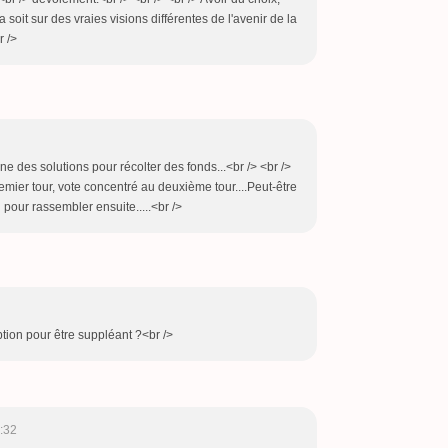
a soit sur des vraies visions différentes de l'avenir de la
r />
ne des solutions pour récolter des fonds...<br /> <br />
remier tour, vote concentré au deuxième tour....Peut-être
 pour rassembler ensuite.....<br />
iption pour être suppléant ?<br />
:32