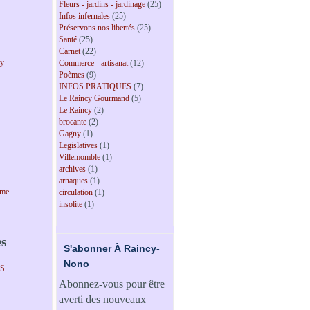
Fleurs - jardins - jardinage
(25)
Infos infernales
(25)
Préservons nos libertés
(25)
Santé
(25)
Carnet
(22)
cy
Commerce - artisanat
(12)
Poèmes
(9)
INFOS PRATIQUES
(7)
Le Raincy Gourmand
(5)
Le Raincy
(2)
brocante
(2)
Gagny
(1)
Legislatives
(1)
Villemomble
(1)
archives
(1)
arnaques
(1)
sme
circulation
(1)
insolite
(1)
es
S'abonner À Raincy-
Nono
PS
Abonnez-vous pour être
averti des nouveaux