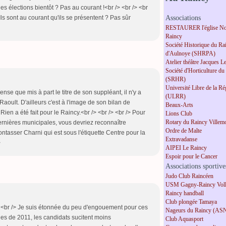
des élections bientôt ? Pas au courant !<br /> <br /> <br
 Ils sont au courant qu'ils se présentent ? Pas sûr
Associations
RESTAURER l'église No
Raincy
Société Historique du Ra
d'Aulnoye (SHRPA)
Atelier théâtre Jacques L
Société d'Horticulture du
(SRHR)
Université Libre de la R
ense que mis à part le titre de son suppléant, il n'y a
(ULRR)
 Raoult. D'ailleurs c'est à l'image de son bilan de
Beaux-Arts
 Rien a été fait pour le Raincy.<br /> <br /> <br /> Pour
Lions Club
Rotary du Raincy Villem
dernières municipales, vous devriez reconnaître
Ordre de Malte
ntasser Charni qui est sous l'étiquette Centre pour la
Extravadanse
>
AIPEI Le Raincy
Espoir pour le Cancer
Associations sportive
Judo Club Raincéen
USM Gagny-Raincy Voll
Raincy handball
Club plongée Tamaya
 <br /> Je suis étonnée du peu d'engouement pour ces
Nageurs du Raincy (AS
les de 2011, les candidats sucitent moins
Club Aquasport