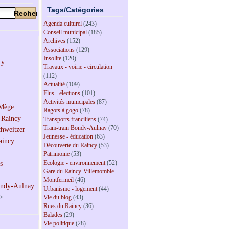
Tags/Catégories
Agenda culturel
(243)
Conseil municipal
(185)
Archives
(152)
Associations
(129)
Insolite
(120)
Travaux - voirie - circulation
(112)
Actualité
(109)
Elus - élections
(101)
Activités municipales
(87)
Ragots à gogo
(78)
Transports franciliens
(74)
Tram-train Bondy-Aulnay
(70)
Jeunesse - éducation
(63)
Découverte du Raincy
(53)
Patrimoine
(53)
Ecologie - environnement
(52)
Gare du Raincy-Villemomble-
Montfermeil
(46)
Urbanisme - logement
(44)
>
Vie du blog
(43)
Rues du Raincy
(36)
Balades
(29)
Vie politique
(28)