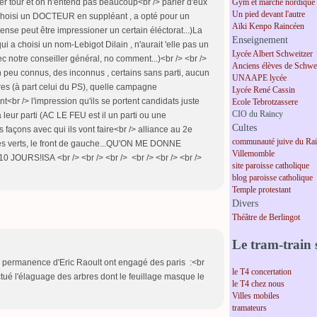
1er tour et on n'entend pas beaucoup<br /> parler d'eux
Gym et marche nordique
Un pied devant l'autre
r choisi un DOCTEUR en suppléant , a opté pour un
Aïki Kenpo Raincéen
 pense peut être impressioner un certain éléctorat...)La
Enseignement
ui a choisi un nom-Lebigot Dilain , n'aurait 'elle pas un
Lycée Albert Schweitzer
c notre conseiller général, no comment...)<br /> <br />
Anciens élèves de Schwei
peu connus, des inconnus , certains sans parti, aucun
UNAAPE lycée
es (à part celui du PS), quelle campagne
Lycée René Cassin
<br /> l'impression qu'ils se portent candidats juste
Ecole Tebrotzassere
CIO du Raincy
leur parti (AC LE FEU est il un parti ou une
Cultes
 façons avec qui ils vont faire<br /> alliance au 2e
communauté juive du Ra
les verts, le front de gauche...QU'ON ME DONNE
Villemomble
OURS!ISA <br /> <br /> <br /> <br /> <br /> <br />
site paroisse catholique
blog paroisse catholique
Temple protestant
Divers
Théâtre de Berlingot
Le tram-train s
le permanence d'Eric Raoult ont engagé des paris :<br
le T4 concertation
ectué l'élaguage des arbres dont le feuillage masque le
le T4 chez nous
Villes mobiles
tramateurs