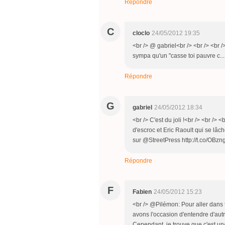
Répondre
C
cloclo
24/05/2012 19:35
<br /> @ gabriel<br /> <br /> <br /
sympa qu'un "casse toi pauvre c...
Répondre
G
gabriel
24/05/2012 18:34
<br /> C'est du joli !<br /> <br /
d'escroc et Eric Raoult qui se lâ
sur @StreetPress http://t.co/OBzngj
Répondre
F
Fabien
24/05/2012 15:23
<br /> @Pilémon: Pour aller dans 
avons l'occasion d'entendre d'aut
Cependant, je trouve que c'est un<