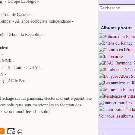
in) - Europe Ecologie -
- Front de Gauche -
mps) - Alliance écologiste indépendante -
Albums photos
)
e) - Debout la République -
odem -
 -
) - MNR -
aud) - Lutte Ouvrière -
FN -
) - AC le Feu -
ffichage sur les panneaux électoraux, entre parenthèse
ces politiques sont mentionnées en fonction des
s seront modifiées si besoin).
Voir tous les albums
0