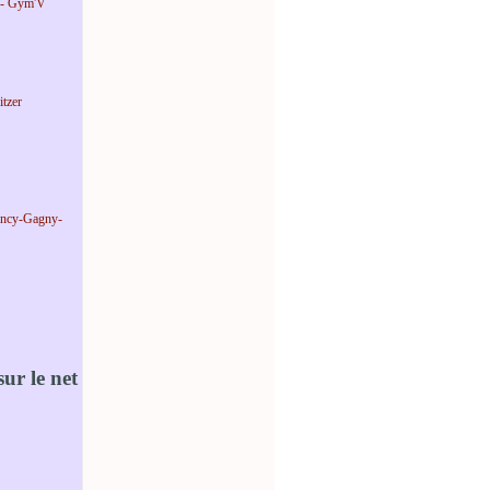
 - Gym'V
tzer
incy-Gagny-
ur le net