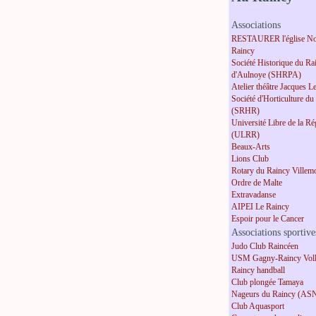
Associations
RESTAURER l'église No
Raincy
Société Historique du Ra
d'Aulnoye (SHRPA)
Atelier théâtre Jacques L
Société d'Horticulture du
(SRHR)
Université Libre de la R
(ULRR)
Beaux-Arts
Lions Club
Rotary du Raincy Villem
Ordre de Malte
Extravadanse
AIPEI Le Raincy
Espoir pour le Cancer
Associations sportive
Judo Club Raincéen
USM Gagny-Raincy Voll
Raincy handball
Club plongée Tamaya
Nageurs du Raincy (AS
Club Aquasport