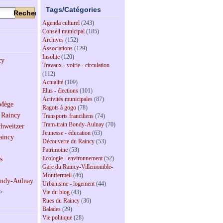
Tags/Catégories
Agenda culturel
(243)
Conseil municipal
(185)
Archives
(152)
Associations
(129)
Insolite
(120)
Travaux - voirie - circulation
(112)
Actualité
(109)
Elus - élections
(101)
Activités municipales
(87)
Ragots à gogo
(78)
Transports franciliens
(74)
Tram-train Bondy-Aulnay
(70)
Jeunesse - éducation
(63)
Découverte du Raincy
(53)
Patrimoine
(53)
Ecologie - environnement
(52)
Gare du Raincy-Villemomble-
Montfermeil
(46)
Urbanisme - logement
(44)
>
Vie du blog
(43)
Rues du Raincy
(36)
Balades
(29)
Vie politique
(28)