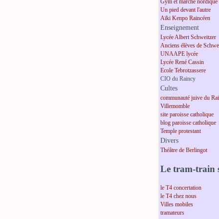
Gym et marche nordique
Un pied devant l'autre
Aïki Kenpo Raincéen
Enseignement
Lycée Albert Schweitzer
Anciens élèves de Schwei
UNAAPE lycée
Lycée René Cassin
Ecole Tebrotzassere
CIO du Raincy
Cultes
communauté juive du Ra
Villemomble
site paroisse catholique
blog paroisse catholique
Temple protestant
Divers
Théâtre de Berlingot
Le tram-train s
le T4 concertation
le T4 chez nous
Villes mobiles
tramateurs