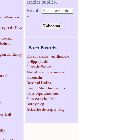
articles publiés.
Email
tre-Dame du
incy et du Pays
e Levreur
 Raincy
Sites Favoris
égion du Raincy
Obsenfrancilie - ornithologie
L'Hippopotable
Puces de Vanves
Michel Grau - patrimoine
omble
toulousain
Broc and brolles
plaques Michelin et autres
Parcs départementaux
Paris est sa banlieue
s
Bondy blog
Actualités de Gagny-blog
ey-Ball
NR)