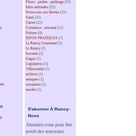
Fleurs - jardins - jardinage
(25)
Infos infernales
(25)
Préservons nos libertés
(25)
Santé
(25)
Carnet
(22)
cy
Commerce - artisanat
(12)
Poèmes
(9)
INFOS PRATIQUES
(7)
Le Raincy Gourmand
(5)
Le Raincy
(2)
brocante
(2)
Gagny
(1)
Legislatives
(1)
Villemomble
(1)
archives
(1)
arnaques
(1)
sme
circulation
(1)
insolite
(1)
es
S'abonner À Raincy-
Nono
PS
Abonnez-vous pour être
averti des nouveaux