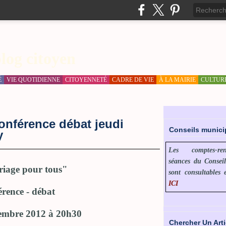
log citoyen
É
VIE QUOTIDIENNE
CITOYENNETÉ
CADRE DE VIE
À LA MAIRIE
CULTUR
onférence débat jeudi
Conseils munic
y
Les comptes-r
séances du Consei
iage pour tous"
sont consultables 
ICI
érence - débat
cembre 2012 à 20h30
Chercher Un Arti