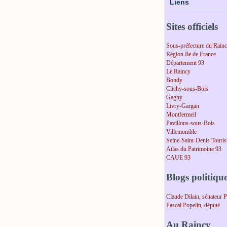
Liens
Sites officiels
Sous-préfecture du Rain
Région Ile de France
Département 93
Le Raincy
Bondy
Clichy-sous-Bois
Gagny
Livry-Gargan
Montfermeil
Pavillons-sous-Bois
Villemomble
Seine-Saint-Denis Touri
Atlas du Patrimoine 93
CAUE 93
Blogs politiqu
Claude Dilain, sénateur 
Pascal Popelin, député
Au Raincy