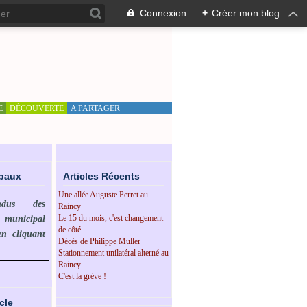
Connexion
+
Créer mon blog
E
DÉCOUVERTE
A PARTAGER
ipaux
Articles Récents
Une allée Auguste Perret au
endus des
Raincy
Le 15 du mois, c'est changement
l municipal
de côté
en cliquant
Décès de Philippe Muller
Stationnement unilatéral alterné au
Raincy
C'est la grève !
cle