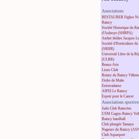
Associations
RESTAURER l'église No
Raincy
Société Historique du Ra
d'Aulnoye (SHRPA)
Atelier théâtre Jacques L
Société d'Horticulture du
(SRHR)
Université Libre de la R
(ULRR)
Beaux-Arts
Lions Club
Rotary du Raincy Villem
Ordre de Malte
Extravadanse
AIPEI Le Raincy
Espoir pour le Cancer
Associations sportive
Judo Club Raincéen
USM Gagny-Raincy Voll
Raincy handball
Club plongée Tamaya
Nageurs du Raincy (AS
Club Aquasport