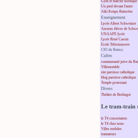
Gym et marche nordique
Un pied devant l'autre
Aïki Kenpo Raincéen
Enseignement
Lycée Albert Schweitzer
Anciens élèves de Schwei
UNAAPE lycée
Lycée René Cassin
Ecole Tebrotzassere
CIO du Raincy
Cultes
communauté juive du Ra
Villemomble
site paroisse catholique
blog paroisse catholique
Temple protestant
Divers
Théâtre de Berlingot
Le tram-train s
le T4 concertation
le T4 chez nous
Villes mobiles
tramateurs