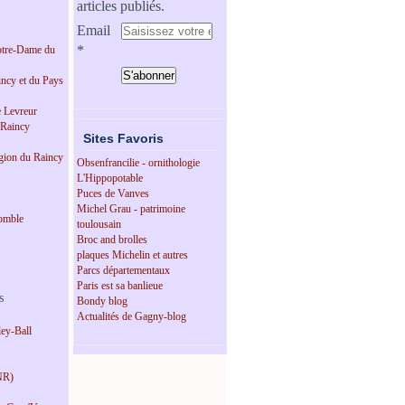
articles publiés.
Email
tre-Dame du
incy et du Pays
e Levreur
 Raincy
Sites Favoris
égion du Raincy
Obsenfrancilie - ornithologie
L'Hippopotable
Puces de Vanves
Michel Grau - patrimoine
omble
toulousain
Broc and brolles
plaques Michelin et autres
Parcs départementaux
Paris est sa banlieue
s
Bondy blog
Actualités de Gagny-blog
ey-Ball
NR)