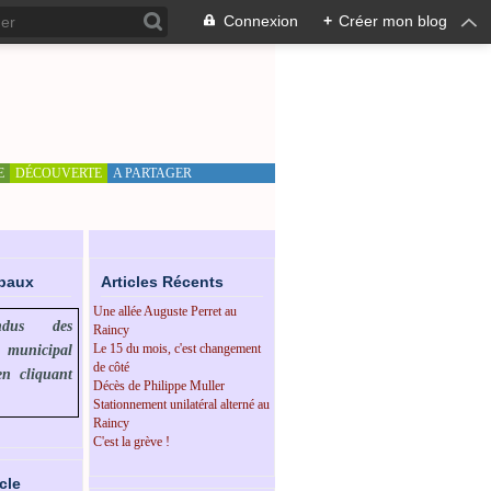
Connexion
+
Créer mon blog
E
DÉCOUVERTE
A PARTAGER
ipaux
Articles Récents
Une allée Auguste Perret au
endus des
Raincy
Le 15 du mois, c'est changement
l municipal
de côté
en cliquant
Décès de Philippe Muller
Stationnement unilatéral alterné au
Raincy
C'est la grève !
cle