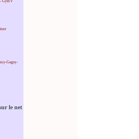
 - Gym'V
tzer
incy-Gagny-
ur le net