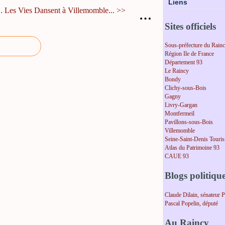
Liens
.
Les Vies Dansent à Villemomble... >>
…
Sites officiels
Sous-préfecture du Rain
Région Ile de France
Département 93
Le Raincy
Bondy
Clichy-sous-Bois
Gagny
Livry-Gargan
Montfermeil
Pavillons-sous-Bois
Villemomble
Seine-Saint-Denis Touri
Atlas du Patrimoine 93
CAUE 93
Blogs politiqu
Claude Dilain, sénateur 
Pascal Popelin, député
Au Raincy