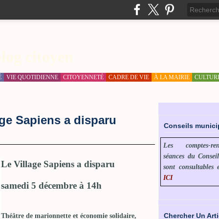
log citoyen
É
VIE QUOTIDIENNE
CITOYENNETÉ
CADRE DE VIE
À LA MAIRIE
CULTUR
lage Sapiens a disparu
Conseils munic
Les comptes-r
séances du Consei
Le Village Sapiens a disparu
sont consultables 
ICI
samedi 5 décembre à 14h
Chercher Un Arti
Théâtre de marionnette et économie solidaire,