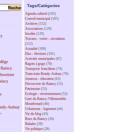
Tags/Catégories
Agenda culturel
(243)
Conseil municipal
(185)
Archives
(152)
Associations
(129)
Insolite
(120)
Travaux - voirie - circulation
(112)
Actualité
(109)
Elus - élections
(101)
Activités municipales
(87)
Ragots à gogo
(78)
Transports franciliens
(74)
Tram-train Bondy-Aulnay
(70)
Jeunesse - éducation
(63)
Découverte du Raincy
(53)
Patrimoine
(53)
Ecologie - environnement
(52)
Gare du Raincy-Villemomble-
Montfermeil
(46)
Urbanisme - logement
(44)
>
Vie du blog
(43)
Rues du Raincy
(36)
Balades
(29)
Vie politique
(28)