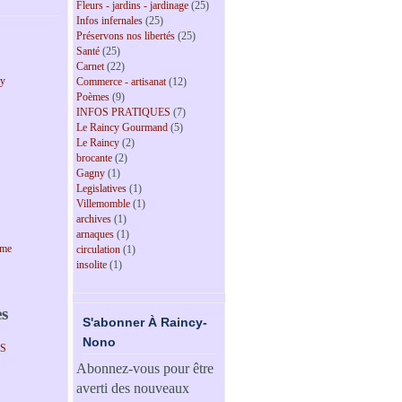
Fleurs - jardins - jardinage
(25)
Infos infernales
(25)
Préservons nos libertés
(25)
Santé
(25)
Carnet
(22)
cy
Commerce - artisanat
(12)
Poèmes
(9)
INFOS PRATIQUES
(7)
Le Raincy Gourmand
(5)
Le Raincy
(2)
brocante
(2)
Gagny
(1)
Legislatives
(1)
Villemomble
(1)
archives
(1)
arnaques
(1)
sme
circulation
(1)
insolite
(1)
es
S'abonner À Raincy-
Nono
PS
Abonnez-vous pour être
averti des nouveaux