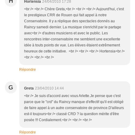
H
Hortensia
24/04/2010 17:28
<br /> <br /> Chère Greta,<br /> <br /> <br /> Aujourd'hui, c'est
le prestigieux CRR de Rouen qui fait appel à notre
Conservatoire. Il y a réplique des spectacles donnés au
Raincy samedi dernier. La musique s'enrichit par le partage
avec<br /> d'autres musiciens et avec le public. Les
rencontres inter-conservatoire me semblent une excellente
idée à touts points de vue. Les élèves étaient extrêmement
heureux de cette initiative. <br /> <br /> <br /> Hortensia<br />
<br /> <br /> <br />
Répondre
G
Greta
23/04/2010 14:44
<br /> Je suis d'accord avec vous Arlette.Je pense que c'est
parce que le "crd" du Raincy manque d'effectif qu'il est obligé
de faire appel à un autre conservatoire de province.D'ailleurs
est-il toujours<br /> classé CRD ? la question mérite d'être
posée !!! Cordialement.<br /> <br /> <br />
Répondre