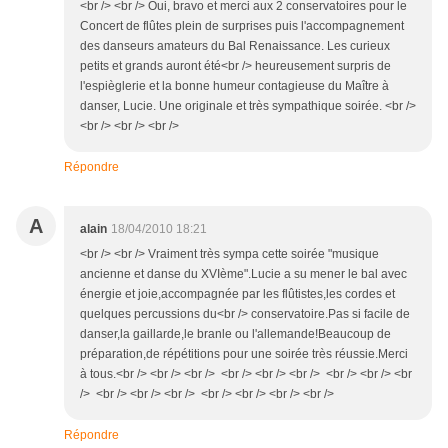
<br /> <br /> Oui, bravo et merci aux 2 conservatoires pour le
Concert de flûtes plein de surprises puis l'accompagnement
des danseurs amateurs du Bal Renaissance. Les curieux
petits et grands auront été<br /> heureusement surpris de
l'espièglerie et la bonne humeur contagieuse du Maître à
danser, Lucie. Une originale et très sympathique soirée. <br />
<br /> <br /> <br />
Répondre
A
alain
18/04/2010 18:21
<br /> <br /> Vraiment très sympa cette soirée "musique
ancienne et danse du XVIème".Lucie a su mener le bal avec
énergie et joie,accompagnée par les flûtistes,les cordes et
quelques percussions du<br /> conservatoire.Pas si facile de
danser,la gaillarde,le branle ou l'allemande!Beaucoup de
préparation,de répétitions pour une soirée très réussie.Merci
à tous.<br /> <br /> <br /> <br /> <br /> <br /> <br /> <br /> <br
/> <br /> <br /> <br /> <br /> <br /> <br /> <br />
Répondre