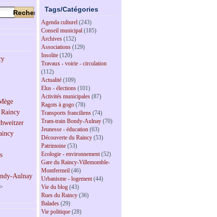
Tags/Catégories
Agenda culturel
(243)
Conseil municipal
(185)
Archives
(152)
Associations
(129)
Insolite
(120)
Travaux - voirie - circulation
(112)
Actualité
(109)
Elus - élections
(101)
Activités municipales
(87)
Ragots à gogo
(78)
Transports franciliens
(74)
Tram-train Bondy-Aulnay
(70)
Jeunesse - éducation
(63)
Découverte du Raincy
(53)
Patrimoine
(53)
Ecologie - environnement
(52)
Gare du Raincy-Villemomble-
Montfermeil
(46)
Urbanisme - logement
(44)
>
Vie du blog
(43)
Rues du Raincy
(36)
Balades
(29)
Vie politique
(28)