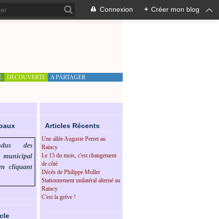
Connexion
+
Créer mon blog
E
DÉCOUVERTE
A PARTAGER
ipaux
Articles Récents
Une allée Auguste Perret au
endus des
Raincy
Le 15 du mois, c'est changement
l municipal
de côté
en cliquant
Décès de Philippe Muller
Stationnement unilatéral alterné au
Raincy
C'est la grève !
cle