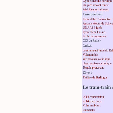
Gym et marche nordique
Un pied devant l'autre
Aïki Kenpo Raincéen
Enseignement
Lycée Albert Schweitzer
Anciens élèves de Schwei
UNAAPE lycée
Lycée René Cassin
Ecole Tebrotzassere
CIO du Raincy
Cultes
communauté juive du Ra
Villemomble
site paroisse catholique
blog paroisse catholique
Temple protestant
Divers
Théâtre de Berlingot
Le tram-train s
le T4 concertation
le T4 chez nous
Villes mobiles
tramateurs