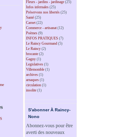
Fleurs - jardins - jardinage
(25)
Infos infernales
(25)
Préservons nos libertés
(25)
Santé
(25)
Carnet
(22)
cy
Commerce - artisanat
(12)
Poèmes
(9)
INFOS PRATIQUES
(7)
Le Raincy Gourmand
(5)
Le Raincy
(2)
brocante
(2)
Gagny
(1)
Legislatives
(1)
Villemomble
(1)
archives
(1)
arnaques
(1)
sme
circulation
(1)
insolite
(1)
es
S'abonner À Raincy-
Nono
PS
Abonnez-vous pour être
averti des nouveaux