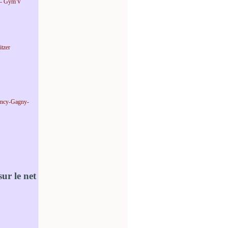
 - Gym'V
tzer
incy-Gagny-
ur le net