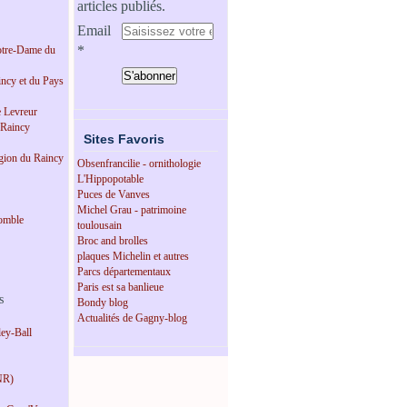
articles publiés.
Email
tre-Dame du
incy et du Pays
e Levreur
 Raincy
Sites Favoris
égion du Raincy
Obsenfrancilie - ornithologie
L'Hippopotable
Puces de Vanves
Michel Grau - patrimoine
omble
toulousain
Broc and brolles
plaques Michelin et autres
Parcs départementaux
Paris est sa banlieue
s
Bondy blog
Actualités de Gagny-blog
ey-Ball
NR)