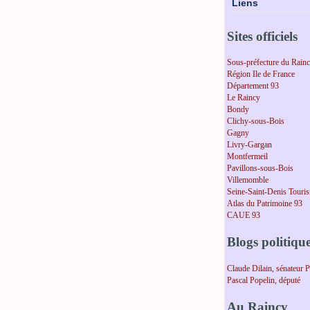
Liens
Sites officiels
Sous-préfecture du Rain
Région Ile de France
Département 93
Le Raincy
Bondy
Clichy-sous-Bois
Gagny
Livry-Gargan
Montfermeil
Pavillons-sous-Bois
Villemomble
Seine-Saint-Denis Touri
Atlas du Patrimoine 93
CAUE 93
Blogs politiqu
Claude Dilain, sénateur 
Pascal Popelin, député
Au Raincy