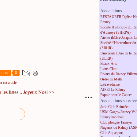
Associations
RESTAURER l'église No
Raincy
Société Historique du Ra
d'Aulnoye (SHRPA)
Atelier théâtre Jacques L
Société d'Horticulture du
(SRHR)
Université Libre de la R
(ULRR)
Beaux-Arts
Lions Club
epost
0
Rotary du Raincy Villem
Ordre de Malte
 cet article
Extravadanse
AIPEI Le Raincy
les listes...
Joyeux Noël >>
…
Espoir pour le Cancer
Associations sportive
Judo Club Raincéen
USM Gagny-Raincy Voll
Raincy handball
Club plongée Tamaya
Nageurs du Raincy (AS
Club Aquasport