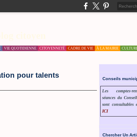
log citoyen
É
VIE QUOTIDIENNE
CITOYENNETÉ
CADRE DE VIE
À LA MAIRIE
CULTUR
ation pour talents
Conseils munic
Les comptes-r
séances du Consei
sont consultables 
ICI
Chercher Un Arti